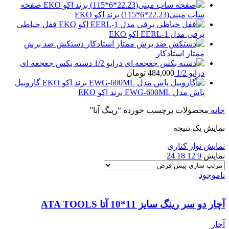
صفحه
ساب مینی(22.23*6*115) برند اکو EKO
قفل حیاطی
برقی مدل EERL-1 اکو EKO
دستکش ضد برش
ممتاز استادکار
دسته بکس جغجغه ای
درایو 1/2
484,000
تومان
گازوییل
پاش مدل EWG-600ML برند اکو EKO
خانه
محصولات برچسب خورده “رینگ آتا”
نمایش یک نتیجه
نمایش نوار کناری
نمایش
9
12
18
24
ناموجود
آچار دو سر رینگ سایز 11*10 آتا ATA TOOLS
آچار