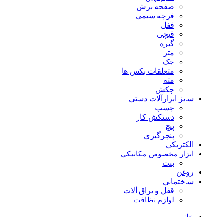
صفحه برش
فرچه سیمی
ففل
قیچی
گیره
متر
جک
متعلقات بکس ها
مته
چکش
سایز ابزارآلات دستی
چسب
دستکش کار
پیچ
پنچرگیری
الکتریکی
ابزار مخصوص مکانیکی
بیت
روغن
ساختمانی
قفل و یراق آلات
لوازم نظافت
خانه