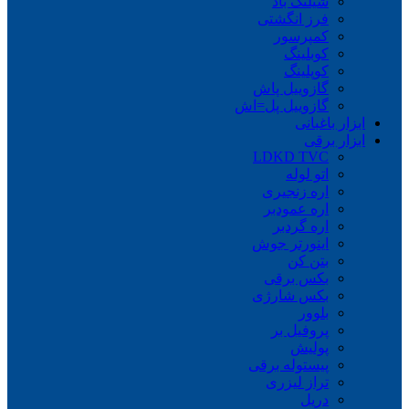
شیلنگ باد
فرز انگشتی
کمپرسور
کوبلینگ
کوپلینگ
گازوییل پاش
گازوییل پل=اش
ابزار باغبانی
ابزار برقی
LDKD TVC
اتو لوله
اره زنجیری
اره عمودبر
اره گردبر
اینورتر جوش
بتن کن
بکس برقی
بکس شارژی
بلوور
پروفیل بر
پولیش
پیستوله برقی
تراز لیزری
دریل