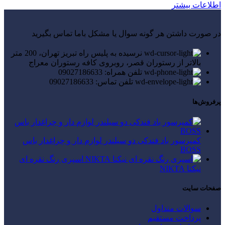
اطلاعات بیشتر
در صورت داشتن هر گونه سوال یا مشکل باما تماس بگیرید
نرسیده به پلیس راه تبریز تهران، 200 متر
بالاتر از رستوران قصر، روبروی کافه رستوران معراج
تلفن همراه: 09027186633
تلفن تماس: 09027186633
پرفروش‌ها
کمپرسور باد فندکی دو سیلندر لوازم دار و چراغدار باس
BOSS
اسپری رنگ نقره ای
نیکتا NIKTA
صفحات سایت
سوالات متداول
پرداخت مستقیم