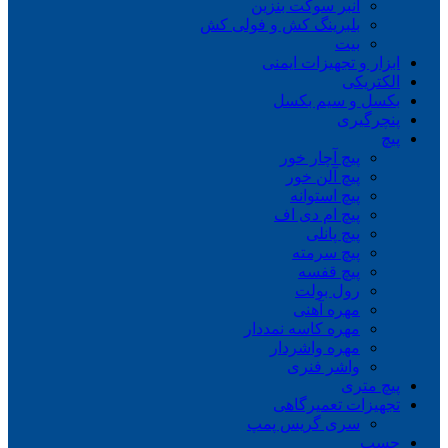
انبر سوکت بنزین
بلبرینگ کش و فولی کش
بیت
ابزار و تجهیزات ایمنی
الکتریکی
بکسل و سیم بکسل
پنچرگیری
پیچ
پیچ آچار خور
پیچ آلن خور
پیچ استوانه
پیچ ام دی اف
پیچ پانلی
پیچ سرمته
پیچ قفسه
رول بولت
مهره آهنی
مهره کاسه نمددار
مهره واشردار
واشر فنری
پیچ متری
تجهیزات تعمیرگاهی
سری گریس پمپ
چسب