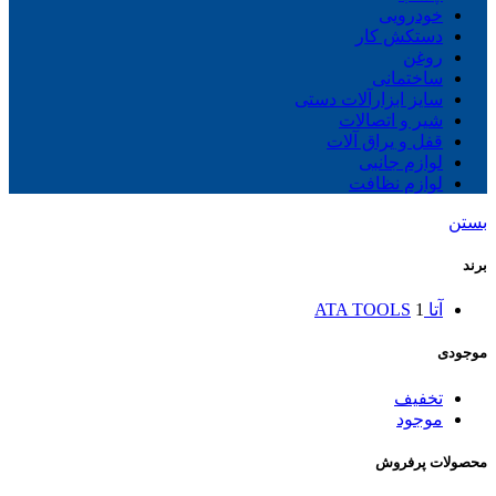
خودرویی
دستکش کار
روغن
ساختمانی
سایز ابزارآلات دستی
شیر و اتصالات
قفل و یراق آلات
لوازم جانبی
لوازم نظافت
بستن
برند
آتا ATA TOOLS
1
موجودی
تخفیف
موجود
محصولات پرفروش