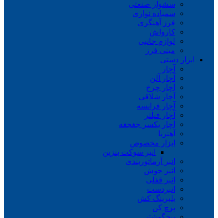
سشوار صنعتی
سمباده نواری
فرز آهنگری
کارواش
لوازم جانبی
مینی فرز
ابزار دستی
آچار
آچار آلن
آچار چرخ
آچار شلاقی
آچار فرانسه
آچار فیلتر
آچار یکسر جغجغه
آهنربا
ابزار مخصوص
انبر سوکت بنزین
انبر آرماتوربندی
انبر جوش
انبر قفلی
انبردست
بلبرینگ کش
پرچ کن
پیچگوشتی