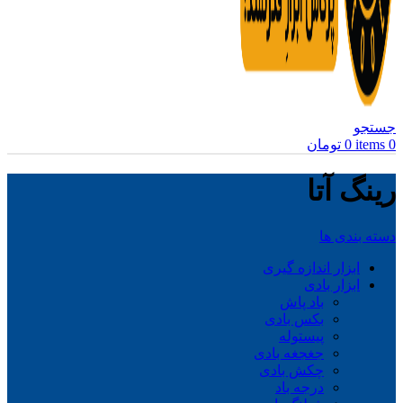
جستجو
0
items
0
تومان
رینگ آتا
دسته بندی ها
ابزار اندازه گیری
ابزار بادی
باد پاش
بکس بادی
پیستوله
جغجغه بادی
چکش بادی
درجه باد