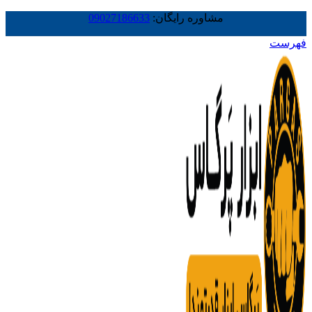
مشاوره رایگان:
09027186633
فهرست