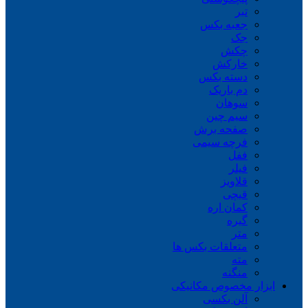
تبر
جعبه بکس
جک
چکش
خارکش
دسته بکس
دم باریک
سوهان
سیم چین
صفحه برش
فرچه سیمی
ففل
فیلر
قلاویز
قیچی
کمان اره
گیره
متر
متعلقات بکس ها
مته
منگنه
ابزار مخصوص مکانیکی
آلن بکسی