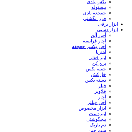
بکس بادی
پیستوله
جغجغه بادی
فرز انگشتی
ابزار برقی
ابزار دستی
آچار آلن
آچار فرانسه
آچار یکسر جغجغه
آهنربا
انبر قفلی
پرچ کن
جعبه بکس
خارکش
دسته بکس
فیلر
قلاویز
آچار
آچار فیلتر
ابزار مخصوص
انبردست
پیچگوشتی
دم باریک
سیم چین