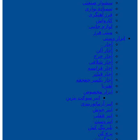
سشوار صنعتی
سمباده نواری
فرز آهنگری
کارواش
لوازم جانبی
مینی فرز
ابزار دستی
آچار
آچار آلن
آچار چرخ
آچار شلاقی
آچار فرانسه
آچار فیلتر
آچار یکسر جغجغه
آهنربا
ابزار مخصوص
انبر سوکت بنزین
انبر آرماتوربندی
انبر جوش
انبر قفلی
انبردست
بلبرینگ کش
پرچ کن
پیچگوشتی