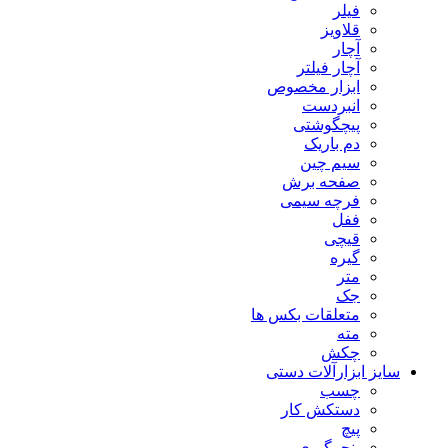
فیلر
قلاویز
آچار
آچار فیلتر
ابزار مخصوص
انبردست
پیچگوشتی
دم باریک
سیم چین
صفحه برش
فرچه سیمی
ففل
قیچی
گیره
متر
جک
متعلقات بکس ها
مته
چکش
سایز ابزارآلات دستی
چسب
دستکش کار
پیچ
پنچرگیری