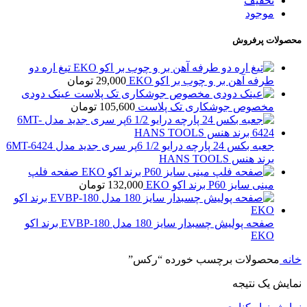
تخفیف
موجود
محصولات پرفروش
تیغ اره دو
طرفه آهن بر و چوب بر اکو EKO
29,000
تومان
عینک دودی
مخصوص جوشکاری تک پلاست
105,600
تومان
جعبه بکس 24 پارچه درایو 1/2 6پر سری جدید مدل 6MT-6424
برند هنس HANS TOOLS
صفحه فلپ
مینی سایز P60 برند اکو EKO
132,000
تومان
صفحه پولیش چسبدار سایز 180 مدل EVBP-180 برند اکو
EKO
خانه
محصولات برچسب خورده “رکس”
نمایش یک نتیجه