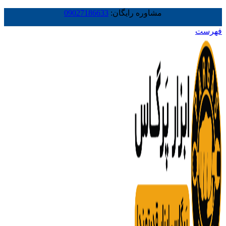
مشاوره رایگان:
09027186633
فهرست