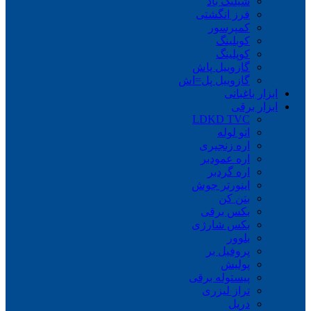
شیلنگ باد
فرز انگشتی
کمپرسور
کوبلینگ
کوپلینگ
گازوییل پاش
گازوییل پل=اش
ابزار باغبانی
ابزار برقی
LDKD TVC
اتو لوله
اره زنجیری
اره عمودبر
اره گردبر
اینورتر جوش
بتن کن
بکس برقی
بکس شارژی
بلوور
پروفیل بر
پولیش
پیستوله برقی
تراز لیزری
دریل