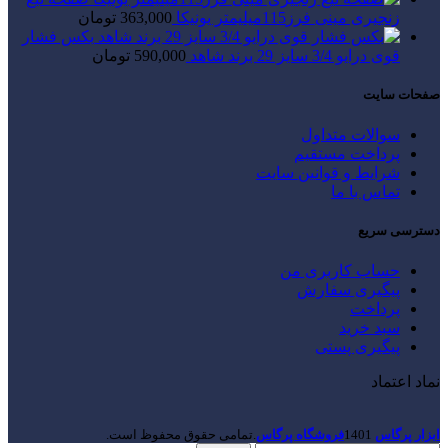
زنجیری مینی فرز115میلیمتر یونیکا
363,000
تومان
بکس فشار
قوی درایو 3/4 سایز 29 برند شاهد
590,000
تومان
صفحات سایت
سوالات متداول
پرداخت مستقیم
شرایط و قوانین سایت
تماس با ما
دسترسی سریع
حساب کاربری من
پیگیری سفارش
پرداخت
سبد خرید
پیگیری پستی
نماد اعتماد
ابزار پرگاس
1401
فروشگاه پرگاس
.تمامی حقوق محفوظ است.