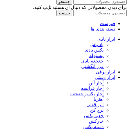
جستجو
برای دیدن محصولاتی که دنبال آن هستید تایپ کنید.
جستجو
فهرست
دسته بندی ها
ابزار بادی
باد پاش
بکس بادی
پیستوله
جغجغه بادی
فرز انگشتی
ابزار برقی
ابزار دستی
آچار آلن
آچار فرانسه
آچار یکسر جغجغه
آهنربا
انبر قفلی
پرچ کن
جعبه بکس
خارکش
دسته بکس