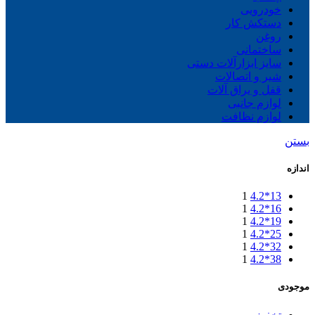
خودرویی
دستکش کار
روغن
ساختمانی
سایز ابزارآلات دستی
شیر و اتصالات
قفل و یراق آلات
لوازم جانبی
لوازم نظافت
بستن
اندازه
1
13*4.2
1
16*4.2
1
19*4.2
1
25*4.2
1
32*4.2
1
38*4.2
موجودی