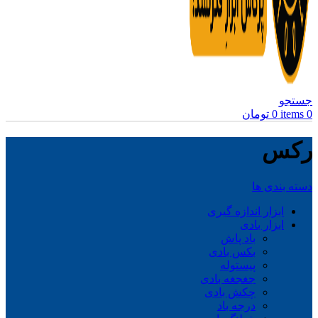
جستجو
0
items
0
تومان
رکس
دسته بندی ها
ابزار اندازه گیری
ابزار بادی
باد پاش
بکس بادی
پیستوله
جغجغه بادی
چکش بادی
درجه باد