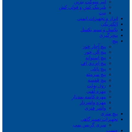
انبر سوکت بنزین
بلبرینگ کش و فولی کش
بیت
ابزار و تجهیزات ایمنی
الکتریکی
بکسل و سیم بکسل
پنچرگیری
پیچ
پیچ آچار خور
پیچ آلن خور
پیچ استوانه
پیچ ام دی اف
پیچ پانلی
پیچ سرمته
پیچ قفسه
رول بولت
مهره آهنی
مهره کاسه نمددار
مهره واشردار
واشر فنری
پیچ متری
تجهیزات تعمیرگاهی
سری گریس پمپ
چسب