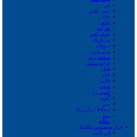
تبر
جعبه بکس
جک
چکش
خارکش
دسته بکس
دم باریک
سوهان
سیم چین
صفحه برش
فرچه سیمی
ففل
فیلر
قلاویز
قیچی
کمان اره
گیره
متر
متعلقات بکس ها
مته
منگنه
ابزار مخصوص مکانیکی
آلن بکسی