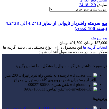
نمایش نوار کناری
نمایش
9
12
18
24
پیچ سرمته واشردار تایوانی از سایز 13*4.2 الی 38*4.2
(بسته 100 عددی)
پیچ سرمته
187,000
تومان
–
401,500
تومان
انتخاب گزینه ها
این محصول دارای انواع مختلفی می باشد. گزینه ها
ممکن است در صفحه محصول انتخاب شوند
در صورت داشتن هر گونه سوال یا مشکل باما تماس بگیرید
نرسیده به پلیس راه تبریز تهران، 200 متر
بالاتر از رستوران قصر، روبروی کافه رستوران معراج
تلفن همراه: 09027186633
تلفن تماس: 09027186633
پرفروش‌ها
صفحه تیغ