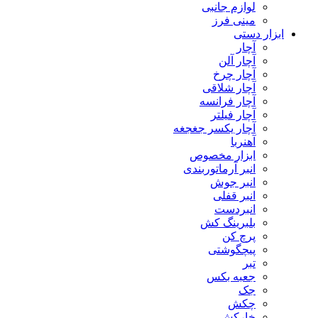
لوازم جانبی
مینی فرز
ابزار دستی
آچار
آچار آلن
آچار چرخ
آچار شلاقی
آچار فرانسه
آچار فیلتر
آچار یکسر جغجغه
آهنربا
ابزار مخصوص
انبر آرماتوربندی
انبر جوش
انبر قفلی
انبردست
بلبرینگ کش
پرچ کن
پیچگوشتی
تبر
جعبه بکس
جک
چکش
خارکش