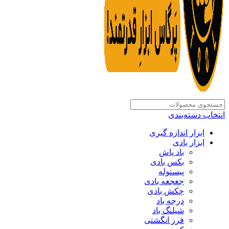
انتخاب دسته‌بندی
ابزار اندازه گیری
ابزار بادی
باد پاش
بکس بادی
پیستوله
جغجغه بادی
چکش بادی
درجه باد
شیلنگ باد
فرز انگشتی