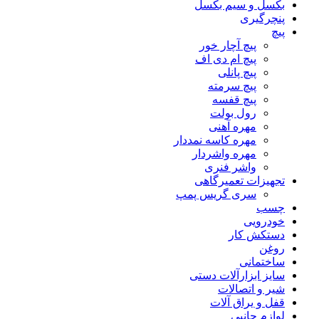
بکسل و سیم بکسل
پنچرگیری
پیچ
پیچ آچار خور
پیچ ام دی اف
پیچ پانلی
پیچ سرمته
پیچ قفسه
رول بولت
مهره آهنی
مهره کاسه نمددار
مهره واشردار
واشر فنری
تجهیزات تعمیرگاهی
سری گریس پمپ
چسب
خودرویی
دستکش کار
روغن
ساختمانی
سایز ابزارآلات دستی
شیر و اتصالات
قفل و یراق آلات
لوازم جانبی