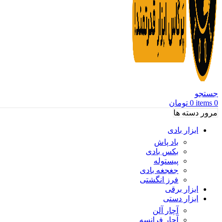
جستجو
0
items
0
تومان
مرور دسته ها
ابزار بادی
باد پاش
بکس بادی
پیستوله
جغجغه بادی
فرز انگشتی
ابزار برقی
ابزار دستی
آچار آلن
آچار فرانسه