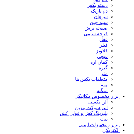
دسته بکس
دم باریک
سوهان
سیم چین
صفحه برش
فرچه سیمی
ففل
فیلر
قلاویز
قیچی
کمان اره
گیره
متر
متعلقات بکس ها
مته
منگنه
ابزار مخصوص مکانیکی
آلن بکسی
انبر سوکت بنزین
بلبرینگ کش و فولی کش
بیت
ابزار و تجهیزات ایمنی
الکتریکی