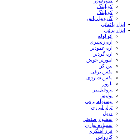
کمپرسور
کوبلینگ
کوپلینگ
گازوییل پاش
ابزار باغبانی
ابزار برقی
اتو لوله
اره زنجیری
اره عمودبر
اره گردبر
اینورتر جوش
بتن کن
بکس برقی
بکس شارژی
بلوور
پروفیل بر
پولیش
پیستوله برقی
تراز لیزری
دریل
سشوار صنعتی
سمباده نواری
فرز آهنگری
کارواش