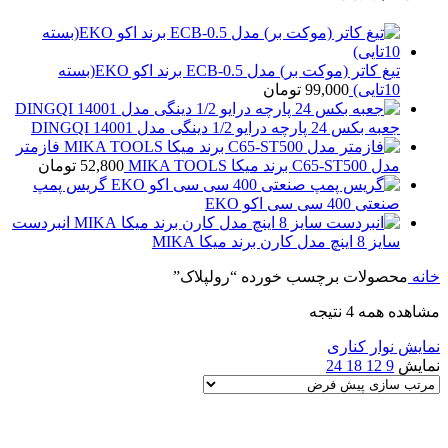
تیغ کاتر (موکت بر) مدل ECB-0.5 برند اکو EKO(بسته
10تایی)
99,000
تومان
جعبه بکس 24 پارچه درایو 1/2 دینگی مدل 14001 DINGQI
فازمتر
مدل C65-ST500 برند میکا MIKA TOOLS
52,800
تومان
گریس پمپ
صنعتی 400 سی سی اکو EKO
انبردست
سایز 8 اینچ مدل کارن برند میکا MIKA
خانه
محصولات برچسب خورده “رولپلاک”
مشاهده همه 4 نتیجه
نمایش نوار کناری
نمایش
9
12
18
24