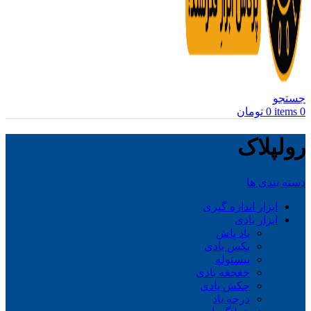
جستجو
0
items
0
تومان
رولپلاک
دسته بندی ها
ابزار اندازه گیری
ابزار بادی
باد پاش
بکس بادی
پیستوله
جغجغه بادی
چکش بادی
درجه باد