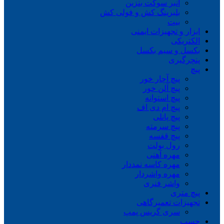
انبر سوکت بنزین
بلبرینگ کش و فولی کش
بیت
ابزار و تجهیزات ایمنی
الکتریکی
بکسل و سیم بکسل
پنچرگیری
پیچ
پیچ آچار خور
پیچ آلن خور
پیچ استوانه
پیچ ام دی اف
پیچ پانلی
پیچ سرمته
پیچ قفسه
رول بولت
مهره آهنی
مهره کاسه نمددار
مهره واشردار
واشر فنری
پیچ متری
تجهیزات تعمیرگاهی
سری گریس پمپ
چسب