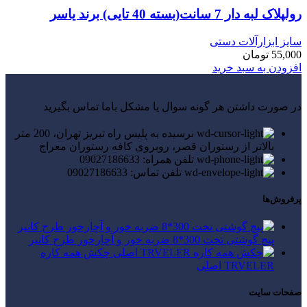
رولپلاک لبه دار 7 سانت(بسته 40 تایی) برند یاسر
سایز ابزارآلات دستی
55,000
تومان
افزودن به سبد خرید
در صورت داشتن هر گونه سوال یا مشکل باما تماس بگیرید
نرسیده به پلیس راه تبریز تهران، 200 متر
بالاتر از رستوران قصر، روبروی کافه رستوران معراج
تلفن همراه: 09027186633
تلفن تماس: 09027186633
پرفروش‌ها
پیچ گوشتی تخت 300*8 ضربه خور و آچارخور طرح کانیر
چکش همه کاره
TRVELER اصلی
صفحات سایت