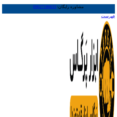
مشاوره رایگان:
09027186633
فهرست