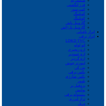
شیلنگ باد
فرز انگشتی
کمپرسور
کوبلینگ
کوپلینگ
گازوییل پاش
گازوییل پل=اش
ابزار باغبانی
ابزار برقی
LDKD TVC
اتو لوله
اره زنجیری
اره عمودبر
اره گردبر
اینورتر جوش
بتن کن
بکس برقی
بکس شارژی
بلوور
پروفیل بر
پولیش
پیستوله برقی
تراز لیزری
دریل