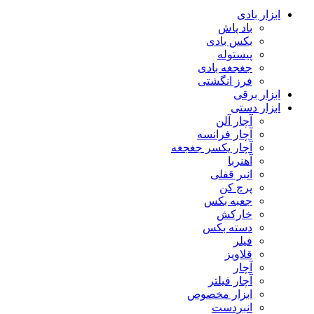
ابزار بادی
باد پاش
بکس بادی
پیستوله
جغجغه بادی
فرز انگشتی
ابزار برقی
ابزار دستی
آچار آلن
آچار فرانسه
آچار یکسر جغجغه
آهنربا
انبر قفلی
پرچ کن
جعبه بکس
خارکش
دسته بکس
فیلر
قلاویز
آچار
آچار فیلتر
ابزار مخصوص
انبردست