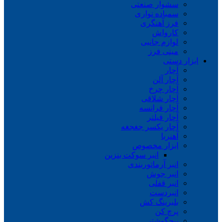
سشوار صنعتی
سمباده نواری
فرز آهنگری
کارواش
لوازم جانبی
مینی فرز
ابزار دستی
آچار
آچار آلن
آچار چرخ
آچار شلاقی
آچار فرانسه
آچار فیلتر
آچار یکسر جغجغه
آهنربا
ابزار مخصوص
انبر سوکت بنزین
انبر آرماتوربندی
انبر جوش
انبر قفلی
انبردست
بلبرینگ کش
پرچ کن
پیچگوشتی