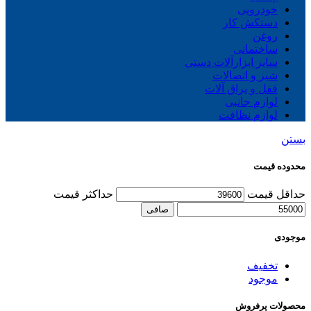
خودرویی
دستکش کار
روغن
ساختمانی
سایز ابزارآلات دستی
شیر و اتصالات
قفل و یراق آلات
لوازم جانبی
لوازم نظافت
بستن
محدوده قیمت
حداقل قیمت
حداكثر قيمت
صافی
موجودی
تخفیف
موجود
محصولات پرفروش