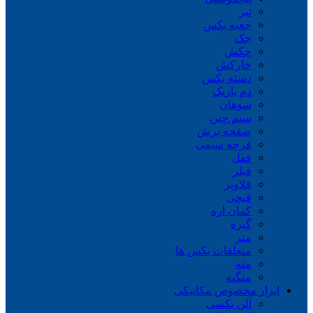
تبر
جعبه بکس
جک
چکش
خارکش
دسته بکس
دم باریک
سوهان
سیم چین
صفحه برش
فرچه سیمی
ففل
فیلر
قلاویز
قیچی
کمان اره
گیره
متر
متعلقات بکس ها
مته
منگنه
ابزار مخصوص مکانیکی
آلن بکسی