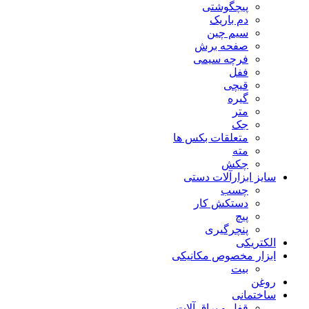
پیچگوشتی
دم باریک
سیم چین
صفحه برش
فرچه سیمی
ففل
قیچی
گیره
متر
جک
متعلقات بکس ها
مته
چکش
سایز ابزارآلات دستی
چسب
دستکش کار
پیچ
پنچرگیری
الکتریکی
ابزار مخصوص مکانیکی
بیت
روغن
ساختمانی
قفل و یراق آلات