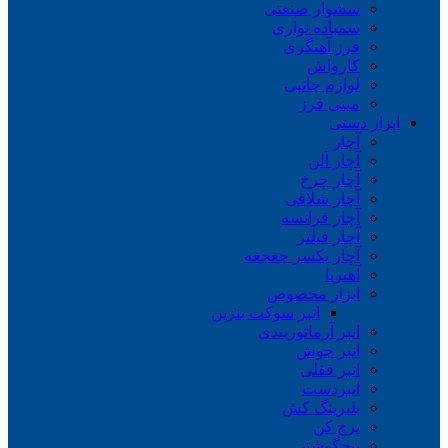
سشوار صنعتی
سمباده نواری
فرز آهنگری
کارواش
لوازم جانبی
مینی فرز
ابزار دستی
آچار
آچار آلن
آچار چرخ
آچار شلاقی
آچار فرانسه
آچار فیلتر
آچار یکسر جغجغه
آهنربا
ابزار مخصوص
انبر سوکت بنزین
انبر آرماتوربندی
انبر جوش
انبر قفلی
انبردست
بلبرینگ کش
پرچ کن
پیچگوشتی