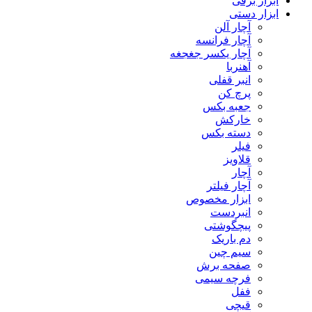
ابزار برقی
ابزار دستی
آچار آلن
آچار فرانسه
آچار یکسر جغجغه
آهنربا
انبر قفلی
پرچ کن
جعبه بکس
خارکش
دسته بکس
فیلر
قلاویز
آچار
آچار فیلتر
ابزار مخصوص
انبردست
پیچگوشتی
دم باریک
سیم چین
صفحه برش
فرچه سیمی
ففل
قیچی