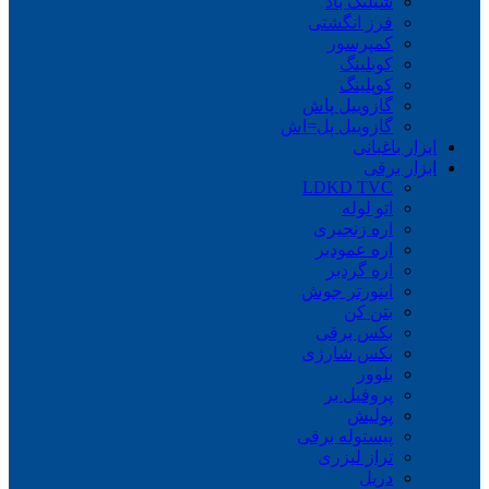
شیلنگ باد
فرز انگشتی
کمپرسور
کوبلینگ
کوپلینگ
گازوییل پاش
گازوییل پل=اش
ابزار باغبانی
ابزار برقی
LDKD TVC
اتو لوله
اره زنجیری
اره عمودبر
اره گردبر
اینورتر جوش
بتن کن
بکس برقی
بکس شارژی
بلوور
پروفیل بر
پولیش
پیستوله برقی
تراز لیزری
دریل