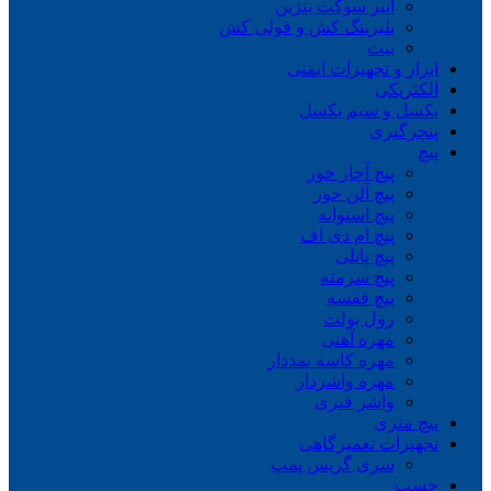
انبر سوکت بنزین
بلبرینگ کش و فولی کش
بیت
ابزار و تجهیزات ایمنی
الکتریکی
بکسل و سیم بکسل
پنچرگیری
پیچ
پیچ آچار خور
پیچ آلن خور
پیچ استوانه
پیچ ام دی اف
پیچ پانلی
پیچ سرمته
پیچ قفسه
رول بولت
مهره آهنی
مهره کاسه نمددار
مهره واشردار
واشر فنری
پیچ متری
تجهیزات تعمیرگاهی
سری گریس پمپ
چسب