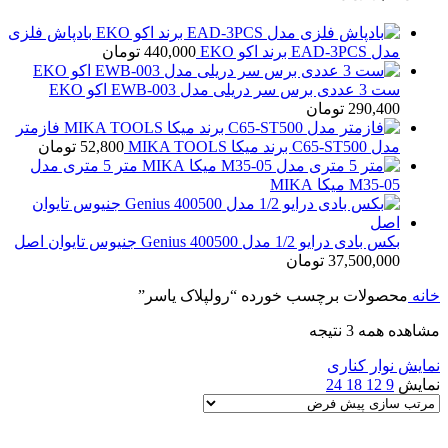
بادپاش فلزی
مدل EAD-3PCS برند اکو EKO
440,000
تومان
ست 3 عددی برس سر دریلی مدل EWB-003 اکو EKO
290,400
تومان
فازمتر
مدل C65-ST500 برند میکا MIKA TOOLS
52,800
تومان
متر 5 متری مدل
M35-05 میکا MIKA
بکس بادی درایو 1/2 مدل Genius 400500 جنیوس تایوان اصل
37,500,000
تومان
خانه
محصولات برچسب خورده “رولپلاک یاسر”
مشاهده همه 3 نتیجه
نمایش نوار کناری
نمایش
9
12
18
24