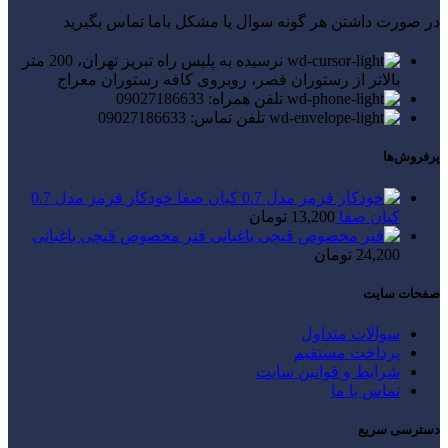
در صورت داشتن هر گونه سوال یا مشکل باما تماس بگیرید
نرسیده به پلیس راه تبریز تهران، 200 متر
بالاتر از رستوران قصر، روبروی کافه رستوران معراج
تلفن همراه: 09027186633
تلفن تماس: 09027186633
پرفروش‌ها
خودکار قرمز مدل 0.7
کیان صفا
13,200
تومان
فنر مخصوص قیچی باغبانی
24,200
تومان
صفحات سایت
سوالات متداول
پرداخت مستقیم
شرایط و قوانین سایت
تماس با ما
دسترسی سریع