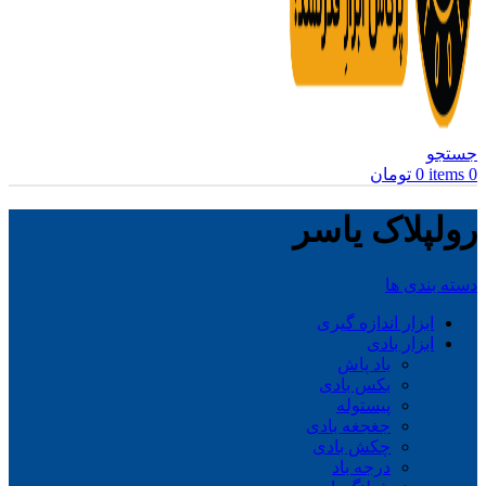
جستجو
0
items
0
تومان
رولپلاک یاسر
دسته بندی ها
ابزار اندازه گیری
ابزار بادی
باد پاش
بکس بادی
پیستوله
جغجغه بادی
چکش بادی
درجه باد