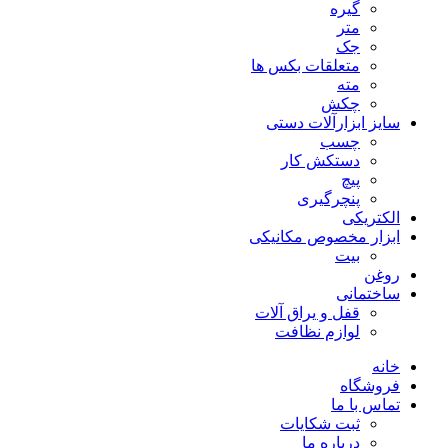
گیره
متر
جک
متعلقات بکس ها
مته
چکش
سایز ابزارآلات دستی
چسب
دستکش کار
پیچ
پنچرگیری
الکتریکی
ابزار مخصوص مکانیکی
بیت
روغن
ساختمانی
قفل و یراق آلات
لوازم نظافت
خانه
فروشگاه
تماس با ما
ثبت شکایات
درباره ما