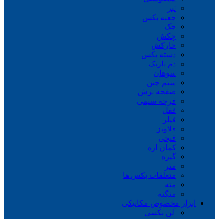
تبر
جعبه بکس
جک
چکش
خارکش
دسته بکس
دم باریک
سوهان
سیم چین
صفحه برش
فرچه سیمی
ففل
فیلر
قلاویز
قیچی
کمان اره
گیره
متر
متعلقات بکس ها
مته
منگنه
ابزار مخصوص مکانیکی
آلن بکسی