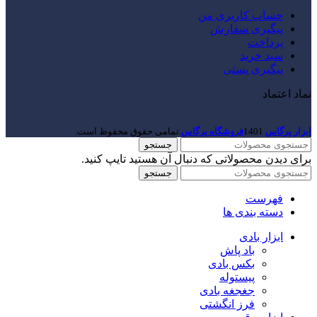
حساب کاربری من
پیگیری سفارش
پرداخت
سبد خرید
پیگیری پستی
نماد اعتماد
ابزار پرگاس
1401
فروشگاه پرگاس
.تمامی حقوق محفوظ است.
جستجو
برای دیدن محصولاتی که دنبال آن هستید تایپ کنید.
جستجو
فهرست
دسته بندی ها
ابزار بادی
باد پاش
بکس بادی
پیستوله
جغجغه بادی
فرز انگشتی