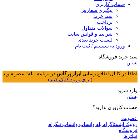
حساب کاربری
پیگیری سفارش
سبد خرید
پرداخت
سوالات متداول
شرایط و قوانین سایت
لیست خرید بعدی
ورود به سیستم / ثبت نام
سبد خرید فروشگاه
بستن
لطفاً در کانال اطلاع رسانی
ابزار پرگاس
در برنامه "بله" عضو شوید
(برای ورود کلیک کنید)
وارد شوید
بستن
حساب کاربری ندارید؟
عضویت
روبیکا
اینستاگرام
بله
واتساپ
واتساپ
تلگرام
فروشگاه
فیلترها