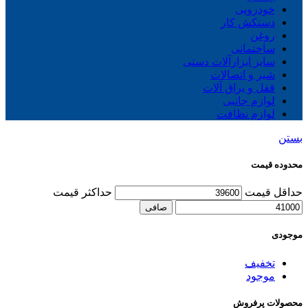
خودرویی
دستکش کار
روغن
ساختمانی
سایز ابزارآلات دستی
شیر و اتصالات
قفل و یراق آلات
لوازم جانبی
لوازم نظافت
بستن
محدوده قیمت
حداقل قیمت
حداكثر قيمت
صافی
موجودی
تخفیف
موجود
محصولات پرفروش