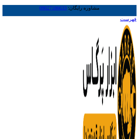
مشاوره رایگان:
09027186633
فهرست