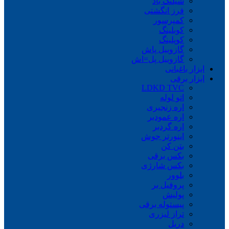
شیلنگ باد
فرز انگشتی
کمپرسور
کوبلینگ
کوپلینگ
گازوییل پاش
گازوییل پل=اش
ابزار باغبانی
ابزار برقی
LDKD TVC
اتو لوله
اره زنجیری
اره عمودبر
اره گردبر
اینورتر جوش
بتن کن
بکس برقی
بکس شارژی
بلوور
پروفیل بر
پولیش
پیستوله برقی
تراز لیزری
دریل