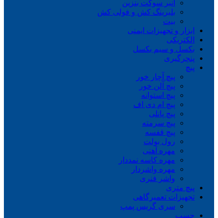
انبر سوکت بنزین
بلبرینگ کش و فولی کش
بیت
ابزار و تجهیزات ایمنی
الکتریکی
بکسل و سیم بکسل
پنچرگیری
پیچ
پیچ آچار خور
پیچ آلن خور
پیچ استوانه
پیچ ام دی اف
پیچ پانلی
پیچ سرمته
پیچ قفسه
رول بولت
مهره آهنی
مهره کاسه نمددار
مهره واشردار
واشر فنری
پیچ متری
تجهیزات تعمیرگاهی
سری گریس پمپ
چسب