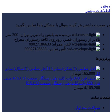
روغن
اطلاعات بیشتر
در صورت داشتن هر گونه سوال یا مشکل باما تماس بگیرید
نرسیده به پلیس راه تبریز تهران، 200 متر
بالاتر از رستوران قصر، روبروی کافه رستوران معراج
تلفن همراه: 09027186633
تلفن تماس: 09027186633
پرفروش‌ها
آچار صلیبی (T شکل) سایز
13
165,000
تومان
مینی
فرز 850 وات کلید بغل رستگار صنعت R.S.CO
4,105,200
تومان
صفحات سایت
سوالات متداول