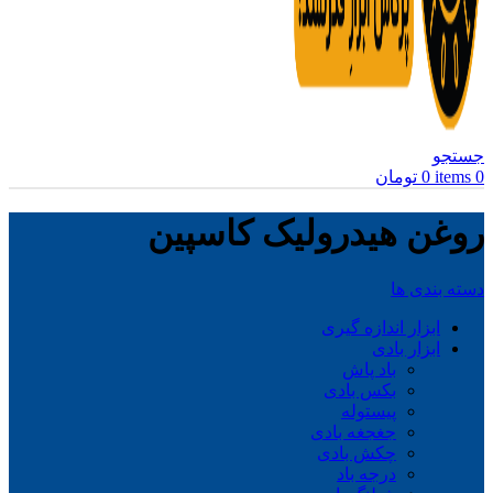
جستجو
0
items
0
تومان
روغن هیدرولیک کاسپین
دسته بندی ها
ابزار اندازه گیری
ابزار بادی
باد پاش
بکس بادی
پیستوله
جغجغه بادی
چکش بادی
درجه باد