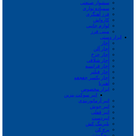
سشوار صنعتی
سمباده نواری
فرز آهنگری
کارواش
لوازم جانبی
مینی فرز
ابزار دستی
آچار
آچار آلن
آچار چرخ
آچار شلاقی
آچار فرانسه
آچار فیلتر
آچار یکسر جغجغه
آهنربا
ابزار مخصوص
انبر سوکت بنزین
انبر آرماتوربندی
انبر جوش
انبر قفلی
انبردست
بلبرینگ کش
پرچ کن
پیچگوشتی