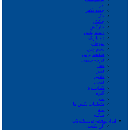
تبر
جعبه بکس
جک
چکش
خارکش
دسته بکس
دم باریک
سوهان
سیم چین
صفحه برش
فرچه سیمی
ففل
فیلر
قلاویز
قیچی
کمان اره
گیره
متر
متعلقات بکس ها
مته
منگنه
ابزار مخصوص مکانیکی
آلن بکسی