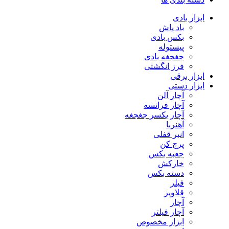
ابزار بادی
باد پاش
بکس بادی
پیستوله
جغجغه بادی
فرز انگشتی
ابزار برقی
ابزار دستی
آچار آلن
آچار فرانسه
آچار یکسر جغجغه
آهنربا
انبر قفلی
پرچ کن
جعبه بکس
خارکش
دسته بکس
فیلر
قلاویز
آچار
آچار فیلتر
ابزار مخصوص