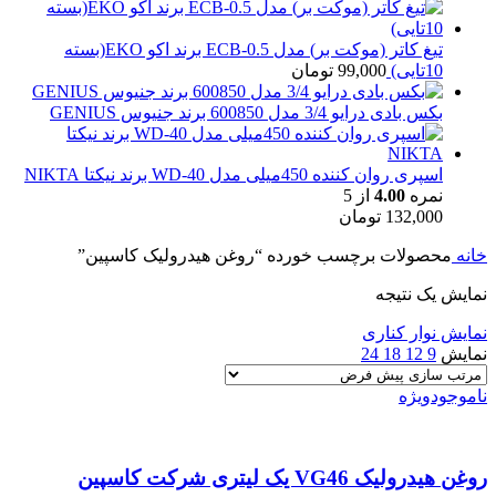
تیغ کاتر (موکت بر) مدل ECB-0.5 برند اکو EKO(بسته
10تایی)
99,000
تومان
بکس بادی درایو 3/4 مدل 600850 برند جنیوس GENIUS
اسپری روان کننده 450میلی مدل WD-40 برند نیکتا NIKTA
نمره
4.00
از 5
132,000
تومان
خانه
محصولات برچسب خورده “روغن هیدرولیک کاسپین”
نمایش یک نتیجه
نمایش نوار کناری
نمایش
9
12
18
24
ناموجود
ویژه
روغن هیدرولیک VG46 یک لیتری شرکت کاسپین