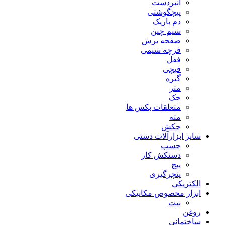
انبردست
پیچگوشتی
دم باریک
سیم چین
صفحه برش
فرچه سیمی
ففل
قیچی
گیره
متر
جک
متعلقات بکس ها
مته
چکش
سایز ابزارآلات دستی
چسب
دستکش کار
پیچ
پنچرگیری
الکتریکی
ابزار مخصوص مکانیکی
بیت
روغن
ساختمانی