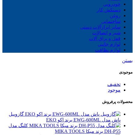
خودرویی
دستکش کار
روغن
ساختمانی
سایز ابزارآلات دستی
شیر و اتصالات
قفل و یراق آلات
لوازم جانبی
لوازم نظافت
بستن
موجودی
تخفیف
موجود
محصولات پرفروش
گازوییل
پاش مدل EWG-600ML برند اکو EKO
کلنگ مدل
DH-P55 برند میکا MIKA TOOLS