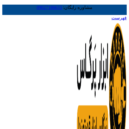
مشاوره رایگان:
09027186633
فهرست