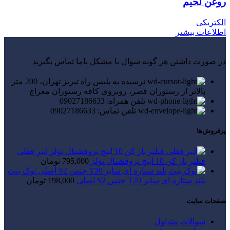
روغن لحیم
الکتریکی
اطلاعات بیشتر
در صورت داشتن هر گونه سوال یا مشکل باما تماس بگیرید
نرسیده به پلیس راه تبریز تهران، 200 متر
بالاتر از رستوران قصر، روبروی کافه رستوران معراج
تلفن همراه: 09027186633
تلفن تماس: 09027186633
پرفروش‌ها
انبر قفلی
فیلتر باز کن 10 اینچ پروفشنال تولز
795,000
تومان
نوک بیت
بلند ستاره ای سایز T20 جنس S2 اصلی
198,000
تومان
صفحات سایت
سوالات متداول