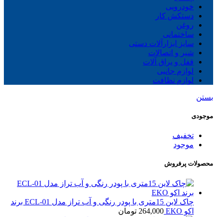
خودرویی
دستکش کار
روغن
ساختمانی
سایز ابزارآلات دستی
شیر و اتصالات
قفل و یراق آلات
لوازم جانبی
لوازم نظافت
بستن
موجودی
تخفیف
موجود
محصولات پرفروش
چاک لاین 15متری با پودر رنگی و آب تراز مدل ECL-01 برند
اکو EKO
264,000
تومان