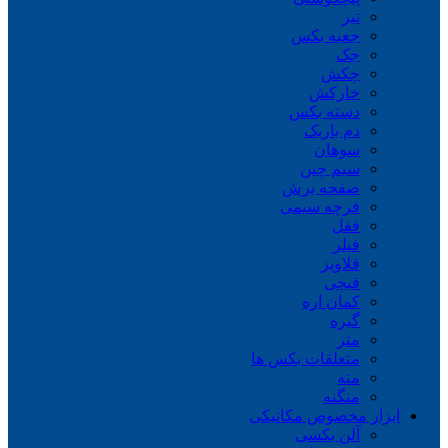
تبر
جعبه بکس
جک
چکش
خارکش
دسته بکس
دم باریک
سوهان
سیم چین
صفحه برش
فرچه سیمی
ففل
فیلر
قلاویز
قیچی
کمان اره
گیره
متر
متعلقات بکس ها
مته
منگنه
ابزار مخصوص مکانیکی
آلن بکسی