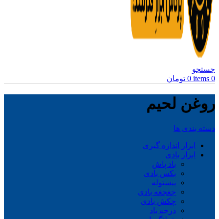
جستجو
0
items
0
تومان
روغن لحیم
دسته بندی ها
ابزار اندازه گیری
ابزار بادی
باد پاش
بکس بادی
پیستوله
جغجغه بادی
چکش بادی
درجه باد