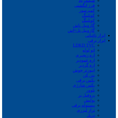
شیلنگ باد
فرز انگشتی
کمپرسور
کوبلینگ
کوپلینگ
گازوییل پاش
گازوییل پل=اش
ابزار باغبانی
ابزار برقی
LDKD TVC
اتو لوله
اره زنجیری
اره عمودبر
اره گردبر
اینورتر جوش
بتن کن
بکس برقی
بکس شارژی
بلوور
پروفیل بر
پولیش
پیستوله برقی
تراز لیزری
دریل