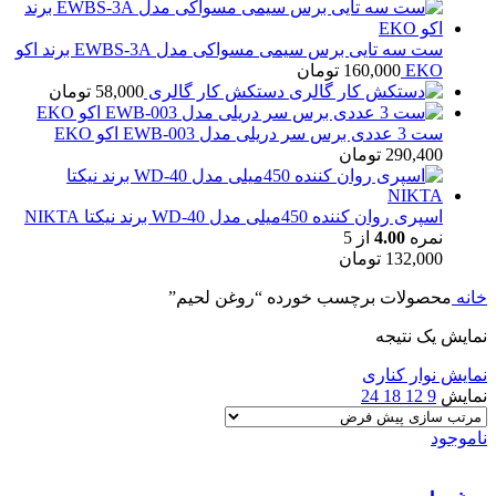
ست سه تایی برس سیمی مسواکی مدل EWBS-3A برند اکو
EKO
160,000
تومان
دستکش کار گالری
58,000
تومان
ست 3 عددی برس سر دریلی مدل EWB-003 اکو EKO
290,400
تومان
اسپری روان کننده 450میلی مدل WD-40 برند نیکتا NIKTA
نمره
4.00
از 5
132,000
تومان
خانه
محصولات برچسب خورده “روغن لحیم”
نمایش یک نتیجه
نمایش نوار کناری
نمایش
9
12
18
24
ناموجود