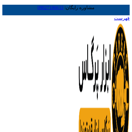
مشاوره رایگان:
09027186633
فهرست