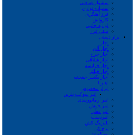
سشوار صنعتی
سمباده نواری
فرز آهنگری
کارواش
لوازم جانبی
مینی فرز
ابزار دستی
آچار
آچار آلن
آچار چرخ
آچار شلاقی
آچار فرانسه
آچار فیلتر
آچار یکسر جغجغه
آهنربا
ابزار مخصوص
انبر سوکت بنزین
انبر آرماتوربندی
انبر جوش
انبر قفلی
انبردست
بلبرینگ کش
پرچ کن
پیچگوشتی