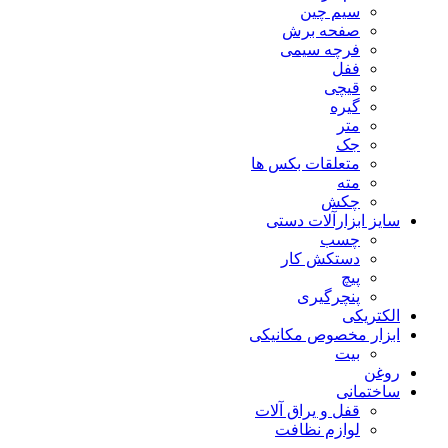
سیم چین
صفحه برش
فرچه سیمی
ففل
قیچی
گیره
متر
جک
متعلقات بکس ها
مته
چکش
سایز ابزارآلات دستی
چسب
دستکش کار
پیچ
پنچرگیری
الکتریکی
ابزار مخصوص مکانیکی
بیت
روغن
ساختمانی
قفل و یراق آلات
لوازم نظافت