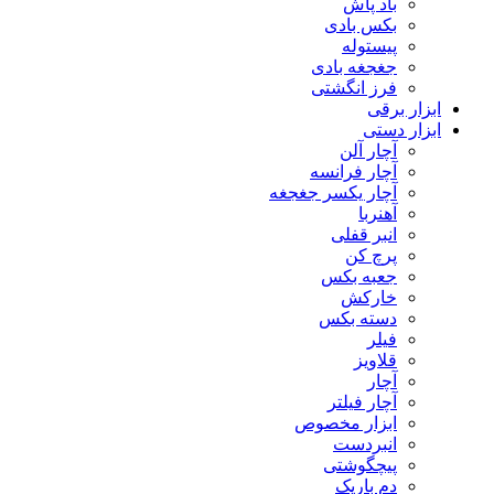
باد پاش
بکس بادی
پیستوله
جغجغه بادی
فرز انگشتی
ابزار برقی
ابزار دستی
آچار آلن
آچار فرانسه
آچار یکسر جغجغه
آهنربا
انبر قفلی
پرچ کن
جعبه بکس
خارکش
دسته بکس
فیلر
قلاویز
آچار
آچار فیلتر
ابزار مخصوص
انبردست
پیچگوشتی
دم باریک