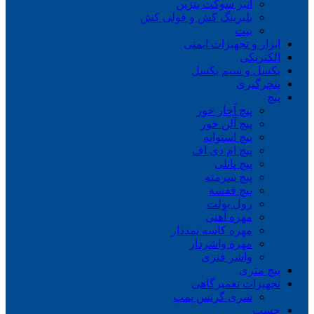
انبر سوکت بنزین
بلبرینگ کش و فولی کش
بیت
ابزار و تجهیزات ایمنی
الکتریکی
بکسل و سیم بکسل
پنچرگیری
پیچ
پیچ آچار خور
پیچ آلن خور
پیچ استوانه
پیچ ام دی اف
پیچ پانلی
پیچ سرمته
پیچ قفسه
رول بولت
مهره آهنی
مهره کاسه نمددار
مهره واشردار
واشر فنری
پیچ متری
تجهیزات تعمیرگاهی
سری گریس پمپ
چسب