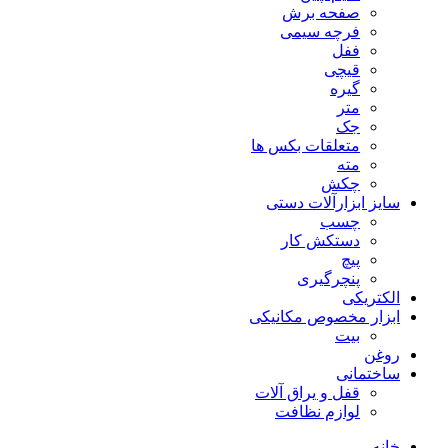
صفحه برش
فرچه سیمی
ففل
قیچی
گیره
متر
جک
متعلقات بکس ها
مته
چکش
سایز ابزارآلات دستی
چسب
دستکش کار
پیچ
پنچرگیری
الکتریکی
ابزار مخصوص مکانیکی
بیت
روغن
ساختمانی
قفل و یراق آلات
لوازم نظافت
خانه