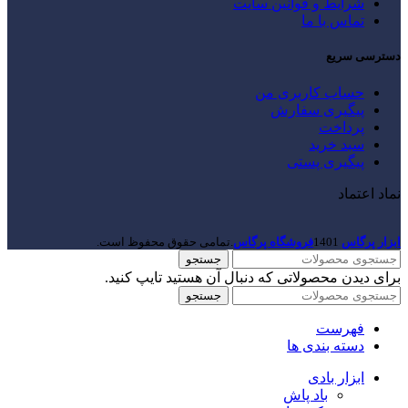
شرایط و قوانین سایت
تماس با ما
دسترسی سریع
حساب کاربری من
پیگیری سفارش
پرداخت
سبد خرید
پیگیری پستی
نماد اعتماد
ابزار پرگاس
1401
فروشگاه پرگاس
.تمامی حقوق محفوظ است.
جستجو
برای دیدن محصولاتی که دنبال آن هستید تایپ کنید.
جستجو
فهرست
دسته بندی ها
ابزار بادی
باد پاش