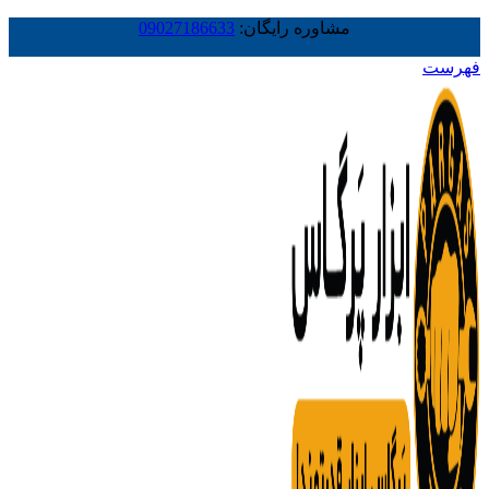
مشاوره رایگان:
09027186633
فهرست