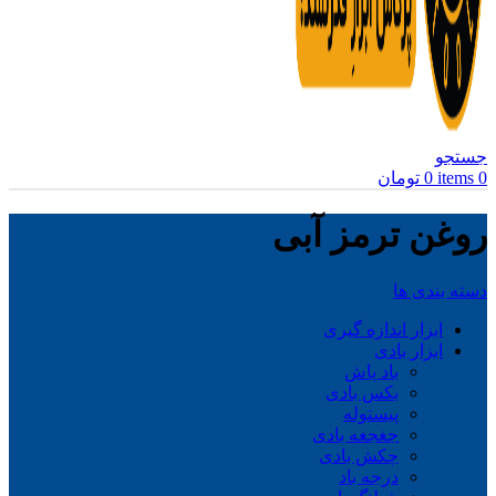
جستجو
0
items
0
تومان
روغن ترمز آبی
دسته بندی ها
ابزار اندازه گیری
ابزار بادی
باد پاش
بکس بادی
پیستوله
جغجغه بادی
چکش بادی
درجه باد