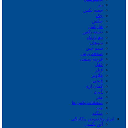
تبر
جعبه بکس
جک
چکش
خارکش
دسته بکس
دم باریک
سوهان
سیم چین
صفحه برش
فرچه سیمی
ففل
فیلر
قلاویز
قیچی
کمان اره
گیره
متر
متعلقات بکس ها
مته
منگنه
ابزار مخصوص مکانیکی
آلن بکسی