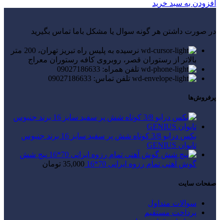
افزودن به سبد خرید
در صورت داشتن هر گونه سوال یا مشکل باما تماس بگیرید
نرسیده به پلیس راه تبریز تهران، 200 متر
بالاتر از رستوران قصر، روبروی کافه رستوران معراج
تلفن همراه: 09027186633
تلفن تماس: 09027186633
پرفروش‌ها
بکس درایو 3/8 کوتاه شش پر سفید سایز 16 برند جنیوس
تایوان GENIUS
پیچ شش
گوش آهنی تمام رزوه ایرانی 70*16
35,000
تومان
صفحات سایت
سوالات متداول
پرداخت مستقیم