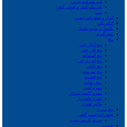
انبر سوکت بنزین
بلبرینگ کش و فولی کش
بیت
ابزار و تجهیزات ایمنی
الکتریکی
بکسل و سیم بکسل
پنچرگیری
پیچ
پیچ آچار خور
پیچ آلن خور
پیچ استوانه
پیچ ام دی اف
پیچ پانلی
پیچ سرمته
پیچ قفسه
رول بولت
مهره آهنی
مهره کاسه نمددار
مهره واشردار
واشر فنری
پیچ متری
تجهیزات تعمیرگاهی
سری گریس پمپ
چسب