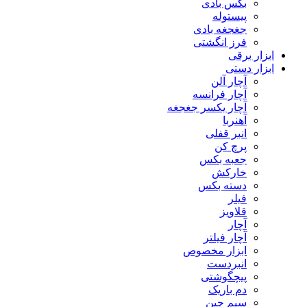
بکس بادی
پیستوله
جغجغه بادی
فرز انگشتی
ابزار برقی
ابزار دستی
آچار آلن
آچار فرانسه
آچار یکسر جغجغه
آهنربا
انبر قفلی
پرچ کن
جعبه بکس
خارکش
دسته بکس
فیلر
قلاویز
آچار
آچار فیلتر
ابزار مخصوص
انبردست
پیچگوشتی
دم باریک
سیم چین