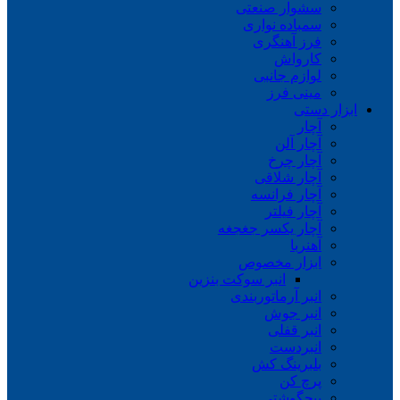
سشوار صنعتی
سمباده نواری
فرز آهنگری
کارواش
لوازم جانبی
مینی فرز
ابزار دستی
آچار
آچار آلن
آچار چرخ
آچار شلاقی
آچار فرانسه
آچار فیلتر
آچار یکسر جغجغه
آهنربا
ابزار مخصوص
انبر سوکت بنزین
انبر آرماتوربندی
انبر جوش
انبر قفلی
انبردست
بلبرینگ کش
پرچ کن
پیچگوشتی