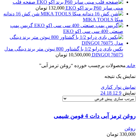
صفحه فلپ
مینی سایز P60 برند اکو EKO
132,000
تومان
شن کش 16 دندانه
میکا MIKA TOOLS
گریس پمپ
صنعتی 400 سی سی اکو EKO
بکس بادی درایو 1/2 با گشتاور 800 نیوتن متر برند دینگی مدل
76075 DINGQI
10,500,000
تومان
خانه
محصولات برچسب خورده “روغن ترمز آبی”
نمایش یک نتیجه
نمایش نوار کناری
نمایش
9
12
18
24
روغن ترمز آبی دات 4 فومن شیمی
روغن
330,000
تومان