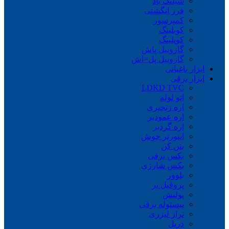
شیلنگ باد
فرز انگشتی
کمپرسور
کوبلینگ
کوپلینگ
گازوییل پاش
گازوییل پل=اش
ابزار باغبانی
ابزار برقی
LDKD TVC
اتو لوله
اره زنجیری
اره عمودبر
اره گردبر
اینورتر جوش
بتن کن
بکس برقی
بکس شارژی
بلوور
پروفیل بر
پولیش
پیستوله برقی
تراز لیزری
دریل