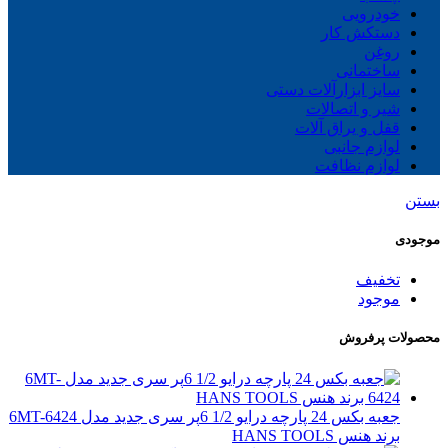
خودرویی
دستکش کار
روغن
ساختمانی
سایز ابزارآلات دستی
شیر و اتصالات
قفل و یراق آلات
لوازم جانبی
لوازم نظافت
بستن
موجودی
تخفیف
موجود
محصولات پرفروش
جعبه بکس 24 پارچه درایو 1/2 6پر سری جدید مدل 6MT-6424
برند هنس HANS TOOLS