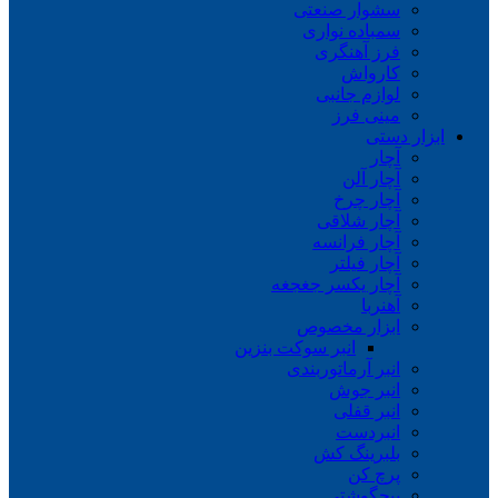
سشوار صنعتی
سمباده نواری
فرز آهنگری
کارواش
لوازم جانبی
مینی فرز
ابزار دستی
آچار
آچار آلن
آچار چرخ
آچار شلاقی
آچار فرانسه
آچار فیلتر
آچار یکسر جغجغه
آهنربا
ابزار مخصوص
انبر سوکت بنزین
انبر آرماتوربندی
انبر جوش
انبر قفلی
انبردست
بلبرینگ کش
پرچ کن
پیچگوشتی