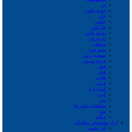
تبر
جعبه بکس
جک
چکش
خارکش
دسته بکس
دم باریک
سوهان
سیم چین
صفحه برش
فرچه سیمی
ففل
فیلر
قلاویز
قیچی
کمان اره
گیره
متر
متعلقات بکس ها
مته
منگنه
ابزار مخصوص مکانیکی
آلن بکسی