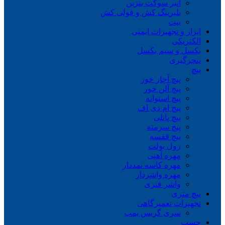
انبر سوکت بنزین
بلبرینگ کش و فولی کش
بیت
ابزار و تجهیزات ایمنی
الکتریکی
بکسل و سیم بکسل
پنچرگیری
پیچ
پیچ آچار خور
پیچ آلن خور
پیچ استوانه
پیچ ام دی اف
پیچ پانلی
پیچ سرمته
پیچ قفسه
رول بولت
مهره آهنی
مهره کاسه نمددار
مهره واشردار
واشر فنری
پیچ متری
تجهیزات تعمیرگاهی
سری گریس پمپ
چسب