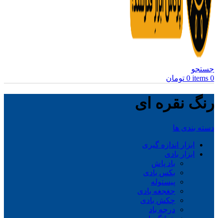
جستجو
0
items
0
تومان
رنگ نقره ای
دسته بندی ها
ابزار اندازه گیری
ابزار بادی
باد پاش
بکس بادی
پیستوله
جغجغه بادی
چکش بادی
درجه باد