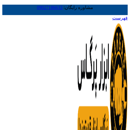
مشاوره رایگان:
09027186633
فهرست