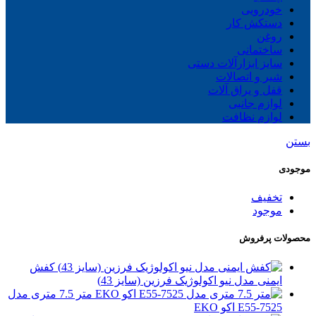
خودرویی
دستکش کار
روغن
ساختمانی
سایز ابزارآلات دستی
شیر و اتصالات
قفل و یراق آلات
لوازم جانبی
لوازم نظافت
بستن
موجودی
تخفیف
موجود
محصولات پرفروش
کفش
ایمنی مدل نیو اکولوژیک فرزین (سایز 43)
متر 7.5 متری مدل
E55-7525 اکو EKO