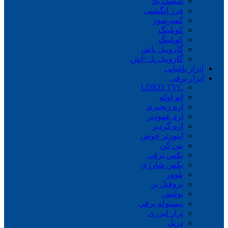
شیلنگ باد
فرز انگشتی
کمپرسور
کوبلینگ
کوپلینگ
گازوییل پاش
گازوییل پل=اش
ابزار باغبانی
ابزار برقی
LDKD TVC
اتو لوله
اره زنجیری
اره عمودبر
اره گردبر
اینورتر جوش
بتن کن
بکس برقی
بکس شارژی
بلوور
پروفیل بر
پولیش
پیستوله برقی
تراز لیزری
دریل