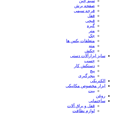
سیم چین
صفحه برش
فرچه سیمی
ففل
قیچی
گیره
متر
جک
متعلقات بکس ها
مته
چکش
سایز ابزارآلات دستی
چسب
دستکش کار
پیچ
پنچرگیری
الکتریکی
ابزار مخصوص مکانیکی
بیت
روغن
ساختمانی
قفل و یراق آلات
لوازم نظافت