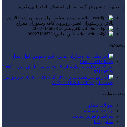
در صورت داشتن هر گونه سوال یا مشکل باما تماس بگیرید
نرسیده به پلیس راه تبریز تهران، 200 متر
بالاتر از رستوران قصر، روبروی کافه رستوران معراج
تلفن همراه: 09027186633
تلفن تماس: 09027186633
پرفروش‌ها
انبر قفلی فک دمباریک سایز 6 اینچ جنیوس تایوان مدل Genius
531306LN
آچار دو سر
تخت سایز 32*30 آتا ATA TOOLS
صفحات سایت
سوالات متداول
پرداخت مستقیم
شرایط و قوانین سایت
تماس با ما