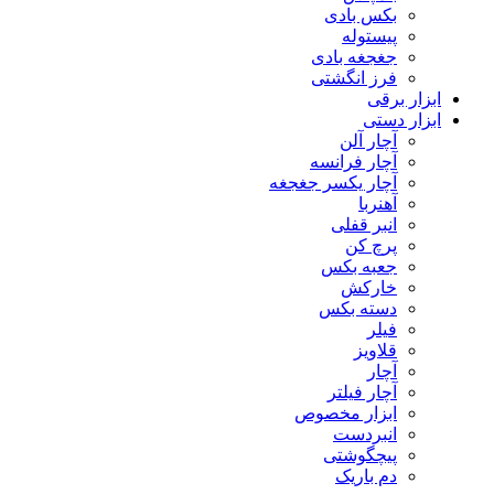
بکس بادی
پیستوله
جغجغه بادی
فرز انگشتی
ابزار برقی
ابزار دستی
آچار آلن
آچار فرانسه
آچار یکسر جغجغه
آهنربا
انبر قفلی
پرچ کن
جعبه بکس
خارکش
دسته بکس
فیلر
قلاویز
آچار
آچار فیلتر
ابزار مخصوص
انبردست
پیچگوشتی
دم باریک