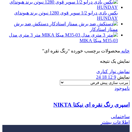
بکس بادی درایو 1/2 سوپر قوی 1280 نیوتن برند هیوندای
HUNDAY
دستکش ضد برش
ممتاز استادکار
متر 3 متری مدل
M35-03 میکا MIKA
خانه
محصولات برچسب خورده “رنگ نقره ای”
نمایش یک نتیجه
نمایش نوار کناری
نمایش
9
12
18
24
ناموجود
اسپری رنگ نقره ای نیکتا NIKTA
ساختمانی
اطلاعات بیشتر