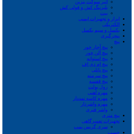
انبر سوکت بنزین
بلبرینگ کش و فولی کش
بیت
ابزار و تجهیزات ایمنی
الکتریکی
بکسل و سیم بکسل
پنچرگیری
پیچ
پیچ آچار خور
پیچ آلن خور
پیچ استوانه
پیچ ام دی اف
پیچ پانلی
پیچ سرمته
پیچ قفسه
رول بولت
مهره آهنی
مهره کاسه نمددار
مهره واشردار
واشر فنری
پیچ متری
تجهیزات تعمیرگاهی
سری گریس پمپ
چسب