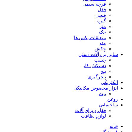
فرچه سیمی
ففل
قیچی
گیره
متر
جک
متعلقات بکس ها
مته
چکش
سایز ابزارآلات دستی
چسب
دستکش کار
پیچ
پنچرگیری
الکتریکی
ابزار مخصوص مکانیکی
بیت
روغن
ساختمانی
قفل و یراق آلات
لوازم نظافت
خانه
فروشگاه