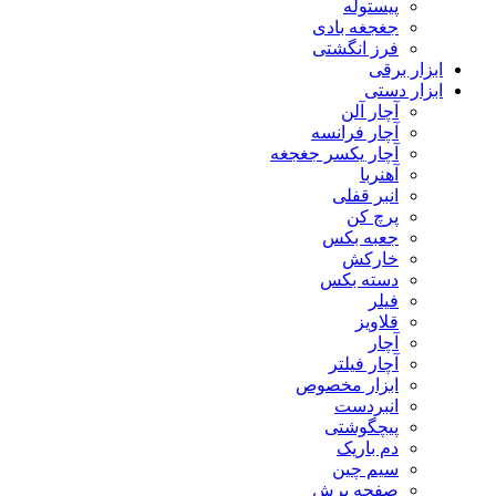
پیستوله
جغجغه بادی
فرز انگشتی
ابزار برقی
ابزار دستی
آچار آلن
آچار فرانسه
آچار یکسر جغجغه
آهنربا
انبر قفلی
پرچ کن
جعبه بکس
خارکش
دسته بکس
فیلر
قلاویز
آچار
آچار فیلتر
ابزار مخصوص
انبردست
پیچگوشتی
دم باریک
سیم چین
صفحه برش