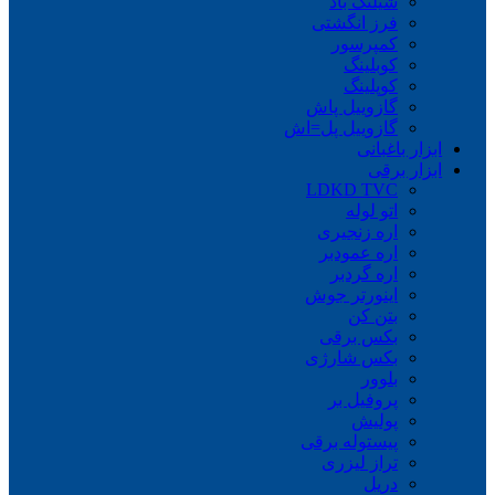
شیلنگ باد
فرز انگشتی
کمپرسور
کوبلینگ
کوپلینگ
گازوییل پاش
گازوییل پل=اش
ابزار باغبانی
ابزار برقی
LDKD TVC
اتو لوله
اره زنجیری
اره عمودبر
اره گردبر
اینورتر جوش
بتن کن
بکس برقی
بکس شارژی
بلوور
پروفیل بر
پولیش
پیستوله برقی
تراز لیزری
دریل