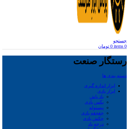
جستجو
0
items
0
تومان
رستگار صنعت
دسته بندی ها
ابزار اندازه گیری
ابزار بادی
باد پاش
بکس بادی
پیستوله
جغجغه بادی
چکش بادی
درجه باد