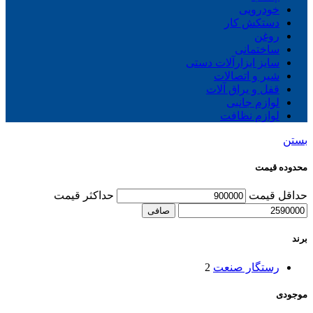
خودرویی
دستکش کار
روغن
ساختمانی
سایز ابزارآلات دستی
شیر و اتصالات
قفل و یراق آلات
لوازم جانبی
لوازم نظافت
بستن
محدوده قیمت
حداقل قیمت
حداكثر قيمت
صافی
برند
رستگار صنعت
2
موجودی