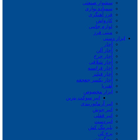
سشوار صنعتی
سمباده نواری
فرز آهنگری
کارواش
لوازم جانبی
مینی فرز
ابزار دستی
آچار
آچار آلن
آچار چرخ
آچار شلاقی
آچار فرانسه
آچار فیلتر
آچار یکسر جغجغه
آهنربا
ابزار مخصوص
انبر سوکت بنزین
انبر آرماتوربندی
انبر جوش
انبر قفلی
انبردست
بلبرینگ کش
پرچ کن
پیچگوشتی