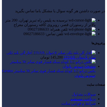
در صورت داشتن هر گونه سوال یا مشکل باما تماس بگیرید
نرسیده به پلیس راه تبریز تهران، 200 متر
بالاتر از رستوران قصر، روبروی کافه رستوران معراج
تلفن همراه: 09027186633
تلفن تماس: 09027186633
پرفروش‌ها
آچار آلن بلند تکی
سایز 8 تیوان TIVAN
145,200
تومان
بکس درایو 1/2 کوتاه سیاه فشار قوی سایز 30 میلیمتر Genius
جنیوس تایوان
صفحات سایت
سوالات متداول
پرداخت مستقیم
شرایط و قوانین سایت