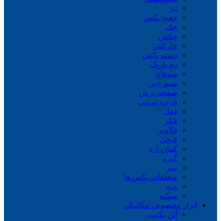
تبر
جعبه بکس
جک
چکش
خارکش
دسته بکس
دم باریک
سوهان
سیم چین
صفحه برش
فرچه سیمی
ففل
فیلر
قلاویز
قیچی
کمان اره
گیره
متر
متعلقات بکس ها
مته
منگنه
ابزار مخصوص مکانیکی
آلن بکسی