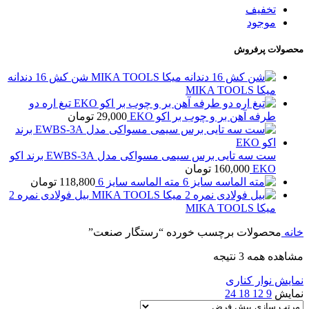
تخفیف
موجود
محصولات پرفروش
شن کش 16 دندانه
میکا MIKA TOOLS
تیغ اره دو
طرفه آهن بر و چوب بر اکو EKO
29,000
تومان
ست سه تایی برس سیمی مسواکی مدل EWBS-3A برند اکو
EKO
160,000
تومان
مته الماسه سایز 6
118,800
تومان
بیل فولادی نمره 2
میکا MIKA TOOLS
خانه
محصولات برچسب خورده “رستگار صنعت”
مشاهده همه 3 نتیجه
نمایش نوار کناری
نمایش
9
12
18
24