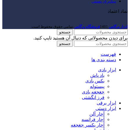
پیگیری پستی
نماد اعتماد
ابزار پرگاس
1401
فروشگاه پرگاس
.تمامی حقوق محفوظ است.
جستجو
برای دیدن محصولاتی که دنبال آن هستید تایپ کنید.
جستجو
فهرست
دسته بندی ها
ابزار بادی
باد پاش
بکس بادی
پیستوله
جغجغه بادی
فرز انگشتی
ابزار برقی
ابزار دستی
آچار آلن
آچار فرانسه
آچار یکسر جغجغه