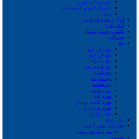
انبر سوکت بنزین
بلبرینگ کش و فولی کش
بیت
ابزار و تجهیزات ایمنی
الکتریکی
بکسل و سیم بکسل
پنچرگیری
پیچ
پیچ آچار خور
پیچ آلن خور
پیچ استوانه
پیچ ام دی اف
پیچ پانلی
پیچ سرمته
پیچ قفسه
رول بولت
مهره آهنی
مهره کاسه نمددار
مهره واشردار
واشر فنری
پیچ متری
تجهیزات تعمیرگاهی
سری گریس پمپ
چسب