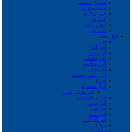
سشوار صنعتی
سمباده نواری
فرز آهنگری
کارواش
لوازم جانبی
مینی فرز
ابزار دستی
آچار
آچار آلن
آچار چرخ
آچار شلاقی
آچار فرانسه
آچار فیلتر
آچار یکسر جغجغه
آهنربا
ابزار مخصوص
انبر سوکت بنزین
انبر آرماتوربندی
انبر جوش
انبر قفلی
انبردست
بلبرینگ کش
پرچ کن
پیچگوشتی