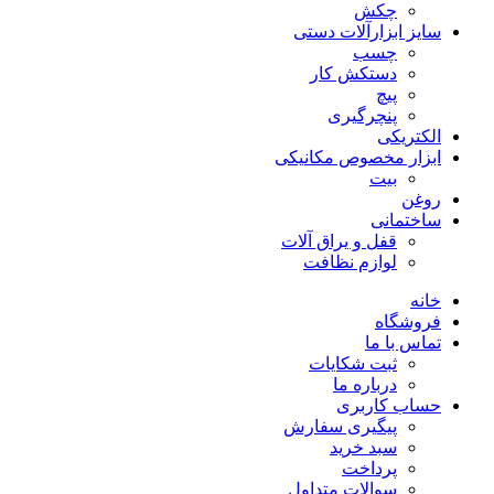
چکش
سایز ابزارآلات دستی
چسب
دستکش کار
پیچ
پنچرگیری
الکتریکی
ابزار مخصوص مکانیکی
بیت
روغن
ساختمانی
قفل و یراق آلات
لوازم نظافت
خانه
فروشگاه
تماس با ما
ثبت شکایات
درباره ما
حساب کاربری
پیگیری سفارش
سبد خرید
پرداخت
سوالات متداول