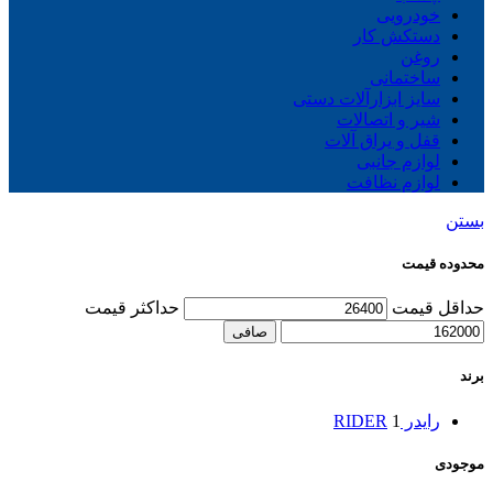
خودرویی
دستکش کار
روغن
ساختمانی
سایز ابزارآلات دستی
شیر و اتصالات
قفل و یراق آلات
لوازم جانبی
لوازم نظافت
بستن
محدوده قیمت
حداقل قیمت
حداكثر قيمت
صافی
برند
رایدر RIDER
1
موجودی