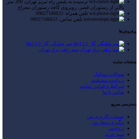
نرسیده به پلیس راه تبریز تهران، 200 متر
بالاتر از رستوران قصر، روبروی کافه رستوران معراج
تلفن همراه: 09027186633
تلفن تماس: 09027186633
پرفروش‌ها
سر شلنگی گاز 1/2 اعلا
سه راهی برق تهران
صفحات سایت
سوالات متداول
پرداخت مستقیم
شرایط و قوانین سایت
تماس با ما
دسترسی سریع
حساب کاربری من
پیگیری سفارش
پرداخت
سبد خرید