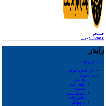
جستجو
0
items
0
تومان
رایدر
دسته بندی ها
ابزار اندازه گیری
ابزار بادی
باد پاش
بکس بادی
پیستوله
جغجغه بادی
چکش بادی
درجه باد