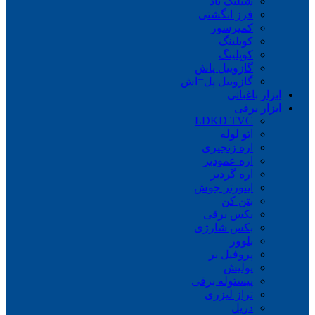
شیلنگ باد
فرز انگشتی
کمپرسور
کوبلینگ
کوپلینگ
گازوییل پاش
گازوییل پل=اش
ابزار باغبانی
ابزار برقی
LDKD TVC
اتو لوله
اره زنجیری
اره عمودبر
اره گردبر
اینورتر جوش
بتن کن
بکس برقی
بکس شارژی
بلوور
پروفیل بر
پولیش
پیستوله برقی
تراز لیزری
دریل