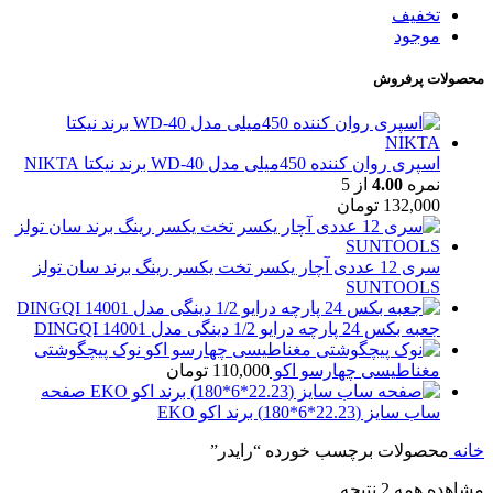
تخفیف
موجود
محصولات پرفروش
اسپری روان کننده 450میلی مدل WD-40 برند نیکتا NIKTA
نمره
4.00
از 5
132,000
تومان
سری 12 عددی آچار یکسر تخت یکسر رینگ برند سان تولز
SUNTOOLS
جعبه بکس 24 پارچه درایو 1/2 دینگی مدل 14001 DINGQI
نوک پیچگوشتی
مغناطیسی چهارسو اکو
110,000
تومان
صفحه
ساب سایز (22.23*6*180) برند اکو EKO
خانه
محصولات برچسب خورده “رایدر”
مشاهده همه 2 نتیجه