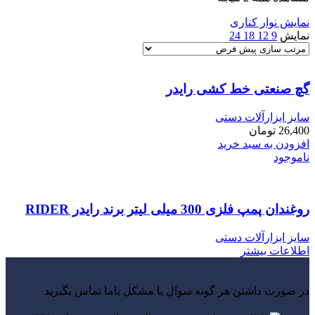
نمایش نوار کناری
نمایش
9
12
18
24
گچ صنعتی خط کشی رایدر
سایز ابزارآلات دستی
26,400
تومان
افزودن به سبد خرید
ناموجود
روغندان پمپ فلزی 300 میلی لیتر برند رایدر RIDER
سایز ابزارآلات دستی
اطلاعات بیشتر
در صورت داشتن هر گونه سوال یا مشکل باما تماس بگیرید