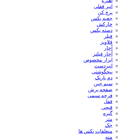
آهنربا
انبر قفلی
پرچ کن
جعبه بکس
خارکش
دسته بکس
فیلر
قلاویز
آچار
آچار فیلتر
ابزار مخصوص
انبردست
پیچگوشتی
دم باریک
سیم چین
صفحه برش
فرچه سیمی
ففل
قیچی
گیره
متر
جک
متعلقات بکس ها
مته