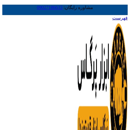
مشاوره رایگان:
09027186633
فهرست