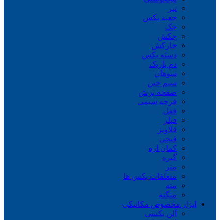
تبر
جعبه بکس
جک
چکش
خارکش
دسته بکس
دم باریک
سوهان
سیم چین
صفحه برش
فرچه سیمی
ففل
فیلر
قلاویز
قیچی
کمان اره
گیره
متر
متعلقات بکس ها
مته
منگنه
ابزار مخصوص مکانیکی
آلن بکسی