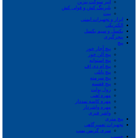
انبر سوکت بنزین
بلبرینگ کش و فولی کش
بیت
ابزار و تجهیزات ایمنی
الکتریکی
بکسل و سیم بکسل
پنچرگیری
پیچ
پیچ آچار خور
پیچ آلن خور
پیچ استوانه
پیچ ام دی اف
پیچ پانلی
پیچ سرمته
پیچ قفسه
رول بولت
مهره آهنی
مهره کاسه نمددار
مهره واشردار
واشر فنری
پیچ متری
تجهیزات تعمیرگاهی
سری گریس پمپ
چسب