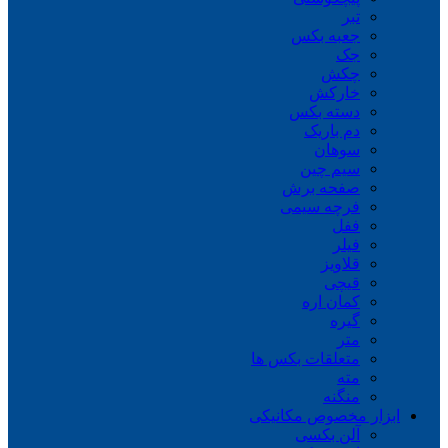
تبر
جعبه بکس
جک
چکش
خارکش
دسته بکس
دم باریک
سوهان
سیم چین
صفحه برش
فرچه سیمی
ففل
فیلر
قلاویز
قیچی
کمان اره
گیره
متر
متعلقات بکس ها
مته
منگنه
ابزار مخصوص مکانیکی
آلن بکسی