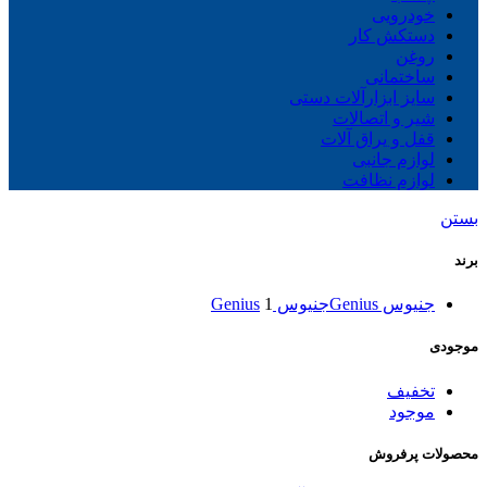
خودرویی
دستکش کار
روغن
ساختمانی
سایز ابزارآلات دستی
شیر و اتصالات
قفل و یراق آلات
لوازم جانبی
لوازم نظافت
بستن
برند
جنیوس Genius
جنیوس Genius
1
موجودی
تخفیف
موجود
محصولات پرفروش