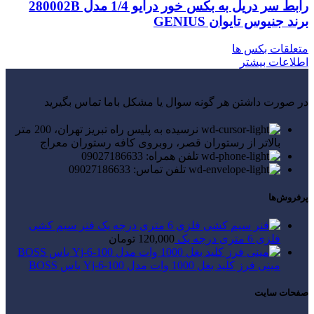
رابط سر دریل به بکس خور درایو 1/4 مدل 280002B
برند جنیوس تایوان GENIUS
متعلقات بکس ها
اطلاعات بیشتر
در صورت داشتن هر گونه سوال یا مشکل باما تماس بگیرید
نرسیده به پلیس راه تبریز تهران، 200 متر
بالاتر از رستوران قصر، روبروی کافه رستوران معراج
تلفن همراه: 09027186633
تلفن تماس: 09027186633
پرفروش‌ها
فنر سیم کشی
فلزی 6 متری درجه یک
120,000
تومان
مینی فرز کلید بغل 1000 وات مدل Yj-6-100 باس BOSS
صفحات سایت