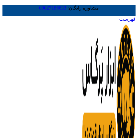
مشاوره رایگان:
09027186633
فهرست