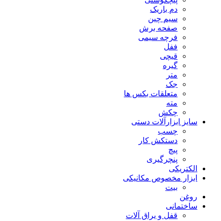
دم باریک
سیم چین
صفحه برش
فرچه سیمی
ففل
قیچی
گیره
متر
جک
متعلقات بکس ها
مته
چکش
سایز ابزارآلات دستی
چسب
دستکش کار
پیچ
پنچرگیری
الکتریکی
ابزار مخصوص مکانیکی
بیت
روغن
ساختمانی
قفل و یراق آلات