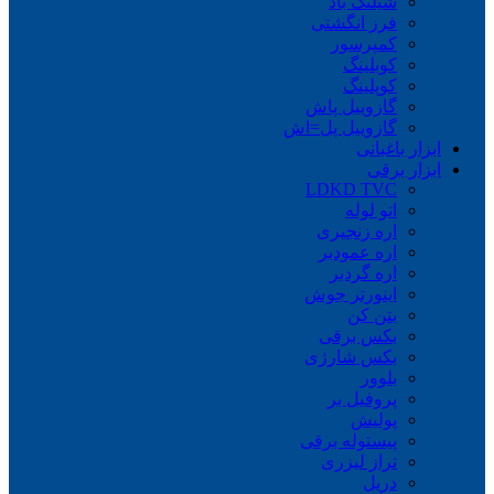
شیلنگ باد
فرز انگشتی
کمپرسور
کوبلینگ
کوپلینگ
گازوییل پاش
گازوییل پل=اش
ابزار باغبانی
ابزار برقی
LDKD TVC
اتو لوله
اره زنجیری
اره عمودبر
اره گردبر
اینورتر جوش
بتن کن
بکس برقی
بکس شارژی
بلوور
پروفیل بر
پولیش
پیستوله برقی
تراز لیزری
دریل