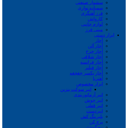
سشوار صنعتی
سمباده نواری
فرز آهنگری
کارواش
لوازم جانبی
مینی فرز
ابزار دستی
آچار
آچار آلن
آچار چرخ
آچار شلاقی
آچار فرانسه
آچار فیلتر
آچار یکسر جغجغه
آهنربا
ابزار مخصوص
انبر سوکت بنزین
انبر آرماتوربندی
انبر جوش
انبر قفلی
انبردست
بلبرینگ کش
پرچ کن
پیچگوشتی