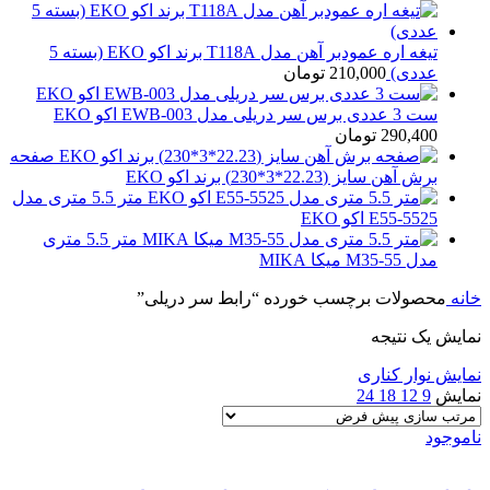
تیغه اره عمودبر آهن مدل T118A برند اکو EKO (بسته 5
عددی)
210,000
تومان
ست 3 عددی برس سر دریلی مدل EWB-003 اکو EKO
290,400
تومان
صفحه
برش آهن سایز (22.23*3*230) برند اکو EKO
متر 5.5 متری مدل
E55-5525 اکو EKO
متر 5.5 متری
مدل M35-55 میکا MIKA
خانه
محصولات برچسب خورده “رابط سر دریلی”
نمایش یک نتیجه
نمایش نوار کناری
نمایش
9
12
18
24
ناموجود