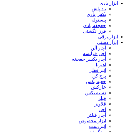
ابزار بادی
باد پاش
بکس بادی
پیستوله
جغجغه بادی
فرز انگشتی
ابزار برقی
ابزار دستی
آچار آلن
آچار فرانسه
آچار یکسر جغجغه
آهنربا
انبر قفلی
پرچ کن
جعبه بکس
خارکش
دسته بکس
فیلر
قلاویز
آچار
آچار فیلتر
ابزار مخصوص
انبردست
پیچگوشتی