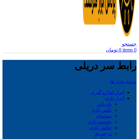
جستجو
0
items
0
تومان
رابط سر دریلی
دسته بندی ها
ابزار اندازه گیری
ابزار بادی
باد پاش
بکس بادی
پیستوله
جغجغه بادی
چکش بادی
درجه باد