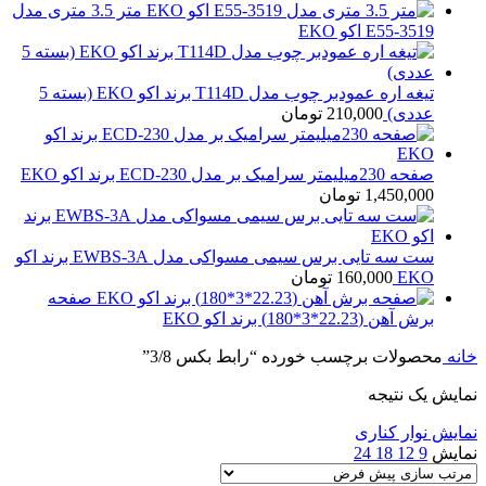
متر 3.5 متری مدل
E55-3519 اکو EKO
تیغه اره عمودبر چوب مدل T114D برند اکو EKO (بسته 5
عددی)
210,000
تومان
صفحه 230میلیمتر سرامیک بر مدل ECD-230 برند اکو EKO
1,450,000
تومان
ست سه تایی برس سیمی مسواکی مدل EWBS-3A برند اکو
EKO
160,000
تومان
صفحه
برش آهن (22.23*3*180) برند اکو EKO
خانه
محصولات برچسب خورده “رابط بکس 3/8”
نمایش یک نتیجه
نمایش نوار کناری
نمایش
9
12
18
24