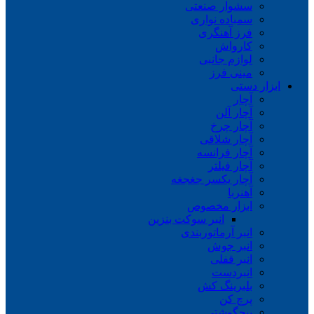
سشوار صنعتی
سمباده نواری
فرز آهنگری
کارواش
لوازم جانبی
مینی فرز
ابزار دستی
آچار
آچار آلن
آچار چرخ
آچار شلاقی
آچار فرانسه
آچار فیلتر
آچار یکسر جغجغه
آهنربا
ابزار مخصوص
انبر سوکت بنزین
انبر آرماتوربندی
انبر جوش
انبر قفلی
انبردست
بلبرینگ کش
پرچ کن
پیچگوشتی