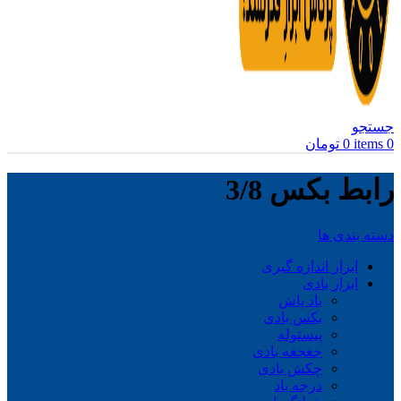
جستجو
0
items
0
تومان
رابط بکس 3/8
دسته بندی ها
ابزار اندازه گیری
ابزار بادی
باد پاش
بکس بادی
پیستوله
جغجغه بادی
چکش بادی
درجه باد