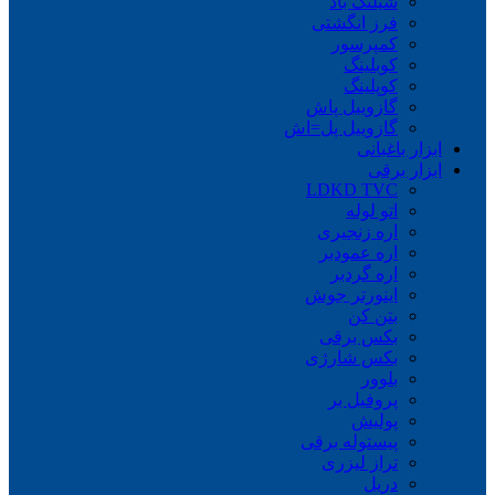
شیلنگ باد
فرز انگشتی
کمپرسور
کوبلینگ
کوپلینگ
گازوییل پاش
گازوییل پل=اش
ابزار باغبانی
ابزار برقی
LDKD TVC
اتو لوله
اره زنجیری
اره عمودبر
اره گردبر
اینورتر جوش
بتن کن
بکس برقی
بکس شارژی
بلوور
پروفیل بر
پولیش
پیستوله برقی
تراز لیزری
دریل