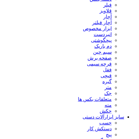
فیلر
قلاویز
آچار
آچار فیلتر
ابزار مخصوص
انبردست
پیچگوشتی
دم باریک
سیم چین
صفحه برش
فرچه سیمی
ففل
قیچی
گیره
متر
جک
متعلقات بکس ها
مته
چکش
سایز ابزارآلات دستی
چسب
دستکش کار
پیچ