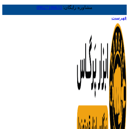
مشاوره رایگان:
09027186633
فهرست