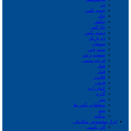
تبر
جعبه بکس
جک
چکش
خارکش
دسته بکس
دم باریک
سوهان
سیم چین
صفحه برش
فرچه سیمی
ففل
فیلر
قلاویز
قیچی
کمان اره
گیره
متر
متعلقات بکس ها
مته
منگنه
ابزار مخصوص مکانیکی
آلن بکسی