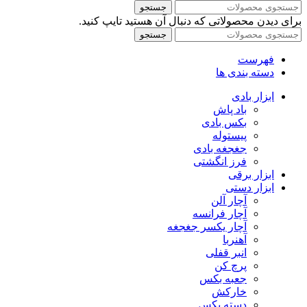
جستجو
برای دیدن محصولاتی که دنبال آن هستید تایپ کنید.
جستجو
فهرست
دسته بندی ها
ابزار بادی
باد پاش
بکس بادی
پیستوله
جغجغه بادی
فرز انگشتی
ابزار برقی
ابزار دستی
آچار آلن
آچار فرانسه
آچار یکسر جغجغه
آهنربا
انبر قفلی
پرچ کن
جعبه بکس
خارکش
دسته بکس