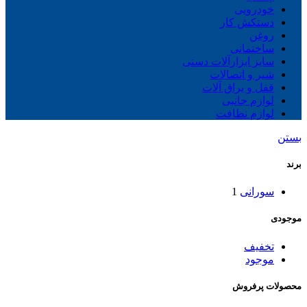
خودرویی
دستکش کار
روغن
ساختمانی
سایز ابزارآلات دستی
شیر و اتصالات
قفل و یراق آلات
لوازم جانبی
لوازم نظافت
بستن
برند
سورانی
1
موجودی
تخفیف
موجود
محصولات پرفروش