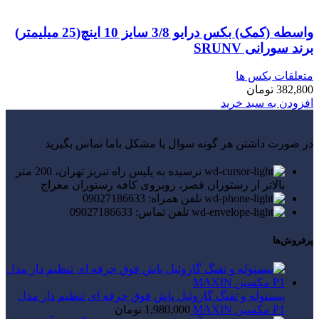
واسطه (کمک) بکس درایو 3/8 سایز 10 اینچ(25 میلیمتر)
برند سورانی SRUNV
متعلقات بکس ها
382,800
تومان
افزودن به سبد خرید
در صورت داشتن هر گونه سوال یا مشکل باما تماس بگیرید
نرسیده به پلیس راه تبریز تهران، 200 متر
بالاتر از رستوران قصر، روبروی کافه رستوران معراج
تلفن همراه: 09027186633
تلفن تماس: 09027186633
پرفروش‌ها
پیستوله و تفنگ گازوئیل پاش فوق حرفه ای تنظیم دار مدل
P1 مکسین MAXIN
1,980,000
تومان