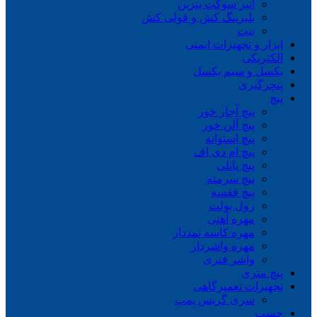
انبر سوکت بنزین
بلبرینگ کش و فولی کش
بیت
ابزار و تجهیزات ایمنی
الکتریکی
بکسل و سیم بکسل
پنچرگیری
پیچ
پیچ آچار خور
پیچ آلن خور
پیچ استوانه
پیچ ام دی اف
پیچ پانلی
پیچ سرمته
پیچ قفسه
رول بولت
مهره آهنی
مهره کاسه نمددار
مهره واشردار
واشر فنری
پیچ متری
تجهیزات تعمیرگاهی
سری گریس پمپ
چسب