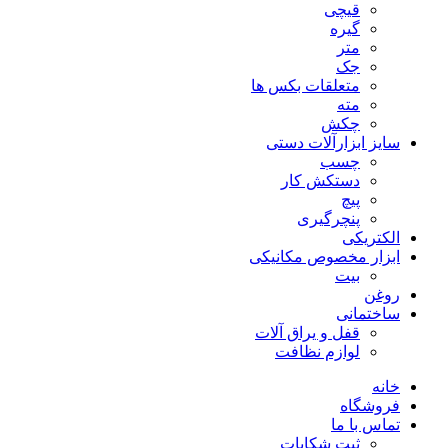
قیچی
گیره
متر
جک
متعلقات بکس ها
مته
چکش
سایز ابزارآلات دستی
چسب
دستکش کار
پیچ
پنچرگیری
الکتریکی
ابزار مخصوص مکانیکی
بیت
روغن
ساختمانی
قفل و یراق آلات
لوازم نظافت
خانه
فروشگاه
تماس با ما
ثبت شکایات