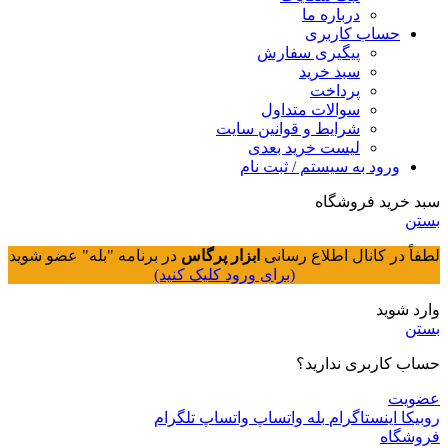
درباره ما
حساب کاربری
پیگیری سفارش
سبد خرید
پرداخت
سوالات متداول
شرایط و قوانین سایت
لیست خرید بعدی
ورود به سیستم / ثبت نام
سبد خرید فروشگاه
بستن
لطفاً در کانال اطلاع رسانی
ابزار پرگاس
در برنامه "بله" عضو شوید
(برای ورود کلیک کنید)
وارد شوید
بستن
حساب کاربری ندارید؟
عضویت
روبیکا
اینستاگرام
بله
واتساپ
واتساپ
تلگرام
فروشگاه