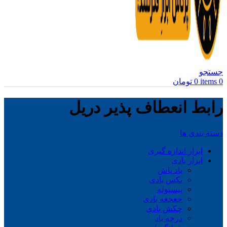
جستجو
0
items
0
تومان
رابط انعطاف پذیر دریل
دسته بندی ها
ابزار اندازه گیری
ابزار بادی
باد پاش
بکس بادی
پیستوله
جغجغه بادی
چکش بادی
درجه باد