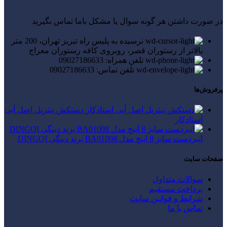
در صورت داشتن هر گونه سوال یا مشکل باما تماس بگیرید
نرسیده به پلیس راه تبریز تهران، 200 متر
بالاتر از رستوران قصر، روبروی کافه رستوران معراج
تلفن همراه: 09027186633
تلفن تماس: 09027186633
پرفروش‌ها
دستکش نیتریل اصل آبی
استادکار
انبردست سایز 8 اینچ مدل BA01008 برند دینگی DINGQI
صفحات سایت
سوالات متداول
پرداخت مستقیم
شرایط و قوانین سایت
تماس با ما