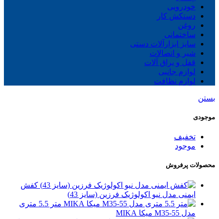
خودرویی
دستکش کار
روغن
ساختمانی
سایز ابزارآلات دستی
شیر و اتصالات
قفل و یراق آلات
لوازم جانبی
لوازم نظافت
بستن
موجودی
تخفیف
موجود
محصولات پرفروش
کفش
ایمنی مدل نیو اکولوژیک فرزین (سایز 43)
متر 5.5 متری
مدل M35-55 میکا MIKA