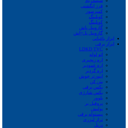
شیلنگ باد
فرز انگشتی
کمپرسور
کوبلینگ
کوپلینگ
گازوییل پاش
گازوییل پل=اش
ابزار باغبانی
ابزار برقی
LDKD TVC
اتو لوله
اره زنجیری
اره عمودبر
اره گردبر
اینورتر جوش
بتن کن
بکس برقی
بکس شارژی
بلوور
پروفیل بر
پولیش
پیستوله برقی
تراز لیزری
دریل