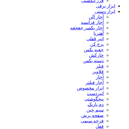
فرز انگشتی
ابزار برقی
ابزار دستی
آچار آلن
آچار فرانسه
آچار یکسر جغجغه
آهنربا
انبر قفلی
پرچ کن
جعبه بکس
خارکش
دسته بکس
فیلر
قلاویز
آچار
آچار فیلتر
ابزار مخصوص
انبردست
پیچگوشتی
دم باریک
سیم چین
صفحه برش
فرچه سیمی
ففل