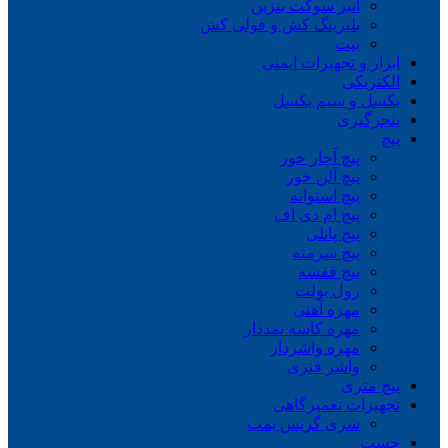
انبر سوکت بنزین
بلبرینگ کش و فولی کش
بیت
ابزار و تجهیزات ایمنی
الکتریکی
بکسل و سیم بکسل
پنچرگیری
پیچ
پیچ آچار خور
پیچ آلن خور
پیچ استوانه
پیچ ام دی اف
پیچ پانلی
پیچ سرمته
پیچ قفسه
رول بولت
مهره آهنی
مهره کاسه نمددار
مهره واشردار
واشر فنری
پیچ متری
تجهیزات تعمیرگاهی
سری گریس پمپ
چسب