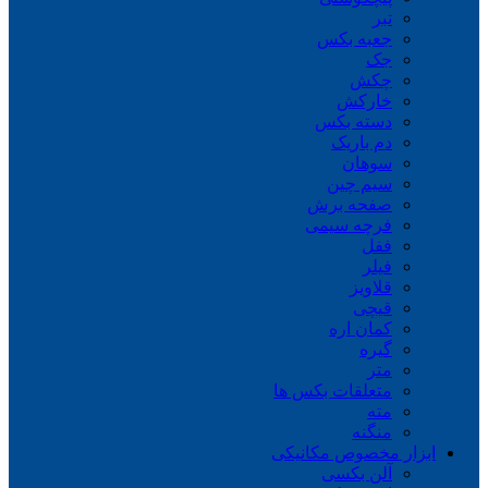
تبر
جعبه بکس
جک
چکش
خارکش
دسته بکس
دم باریک
سوهان
سیم چین
صفحه برش
فرچه سیمی
ففل
فیلر
قلاویز
قیچی
کمان اره
گیره
متر
متعلقات بکس ها
مته
منگنه
ابزار مخصوص مکانیکی
آلن بکسی