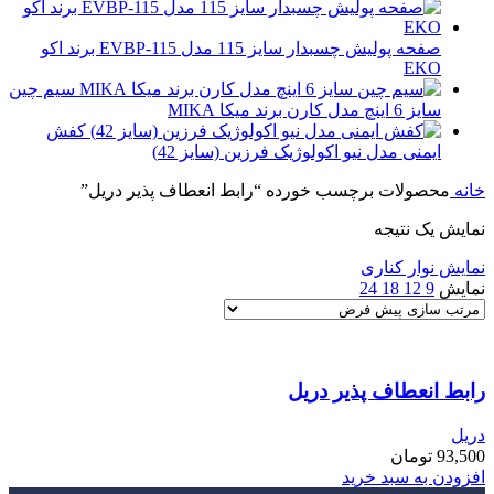
صفحه پولیش چسبدار سایز 115 مدل EVBP-115 برند اکو
EKO
سیم چین
سایز 6 اینچ مدل کارن برند میکا MIKA
کفش
ایمنی مدل نیو اکولوژیک فرزین (سایز 42)
خانه
محصولات برچسب خورده “رابط انعطاف پذیر دریل”
نمایش یک نتیجه
نمایش نوار کناری
نمایش
9
12
18
24
رابط انعطاف پذیر دریل
دریل
93,500
تومان
افزودن به سبد خرید