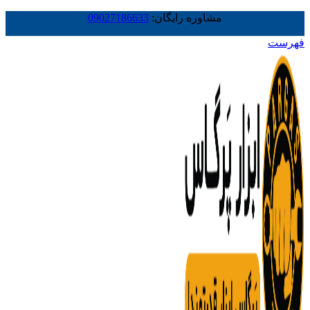
مشاوره رایگان:
09027186633
فهرست