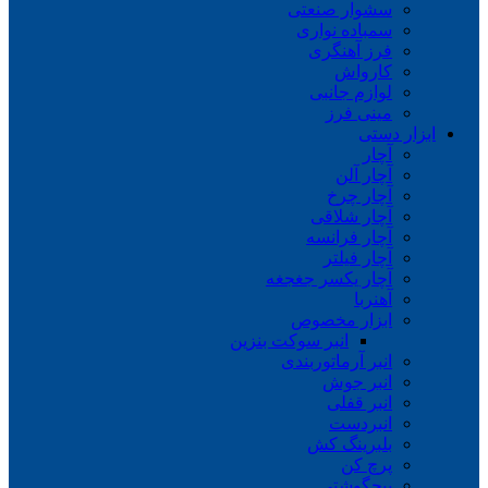
سشوار صنعتی
سمباده نواری
فرز آهنگری
کارواش
لوازم جانبی
مینی فرز
ابزار دستی
آچار
آچار آلن
آچار چرخ
آچار شلاقی
آچار فرانسه
آچار فیلتر
آچار یکسر جغجغه
آهنربا
ابزار مخصوص
انبر سوکت بنزین
انبر آرماتوربندی
انبر جوش
انبر قفلی
انبردست
بلبرینگ کش
پرچ کن
پیچگوشتی