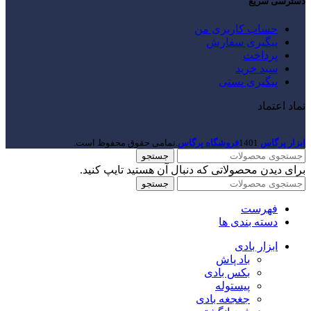
دسترسی سریع
حساب کاربری من
پیگیری سفارش
پرداخت
سبد خرید
پیگیری پستی
نماد اعتماد
ابزار پرگاس
1401
فروشگاه پرگاس
.تمامی حقوق محفوظ است.
جستجو
برای دیدن محصولاتی که دنبال آن هستید تایپ کنید.
جستجو
فهرست
دسته بندی ها
ابزار بادی
باد پاش
بکس بادی
پیستوله
جغجغه بادی