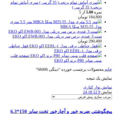
سری آبپاش تمام
برنجی( 35 گرمی )
نمره
5.00
از 5
184,800
تومان
متر 5.5 متری
مدل M35-55 میکا MIKA
ست 3 عددی برس سر دریلی مدل EWB-003 اکو EKO
290,400
تومان
قفل حیاطی
برقی مدل EERL-1 اکو EKO
صفحه فلپ
مینی سایز P80 برند اکو EKO
خانه
محصولات برچسب خورده “دینگی 68406”
نمایش یک نتیجه
نمایش نوار کناری
نمایش
9
12
18
24
پیچگوشتی ضربه خور و آچارخور تخت سایز 150*6.3