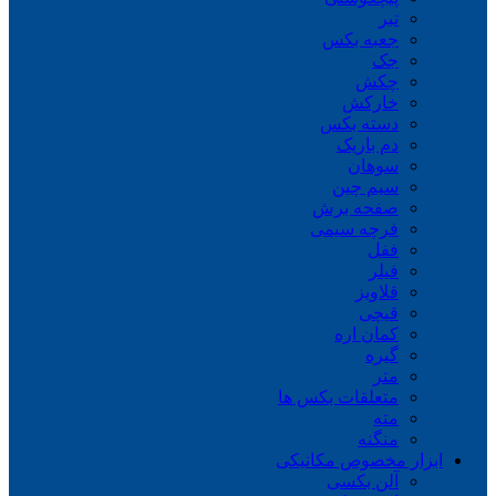
تبر
جعبه بکس
جک
چکش
خارکش
دسته بکس
دم باریک
سوهان
سیم چین
صفحه برش
فرچه سیمی
ففل
فیلر
قلاویز
قیچی
کمان اره
گیره
متر
متعلقات بکس ها
مته
منگنه
ابزار مخصوص مکانیکی
آلن بکسی