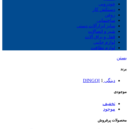
خودرویی
دستکش کار
روغن
ساختمانی
سایز ابزارآلات دستی
شیر و اتصالات
قفل و یراق آلات
لوازم جانبی
لوازم نظافت
بستن
برند
دینگی DINGQI
1
موجودی
تخفیف
موجود
محصولات پرفروش