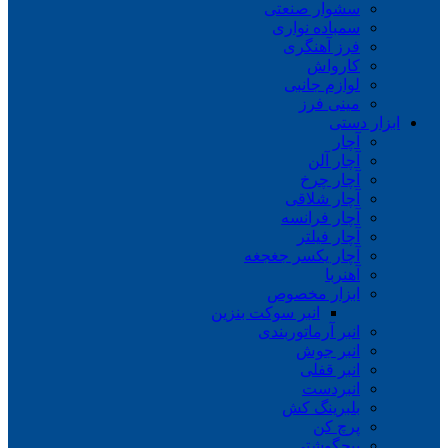
سشوار صنعتی
سمباده نواری
فرز آهنگری
کارواش
لوازم جانبی
مینی فرز
ابزار دستی
آچار
آچار آلن
آچار چرخ
آچار شلاقی
آچار فرانسه
آچار فیلتر
آچار یکسر جغجغه
آهنربا
ابزار مخصوص
انبر سوکت بنزین
انبر آرماتوربندی
انبر جوش
انبر قفلی
انبردست
بلبرینگ کش
پرچ کن
پیچگوشتی