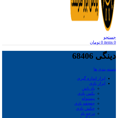
جستجو
0
items
0
تومان
دینگی 68406
دسته بندی ها
ابزار اندازه گیری
ابزار بادی
باد پاش
بکس بادی
پیستوله
جغجغه بادی
چکش بادی
درجه باد