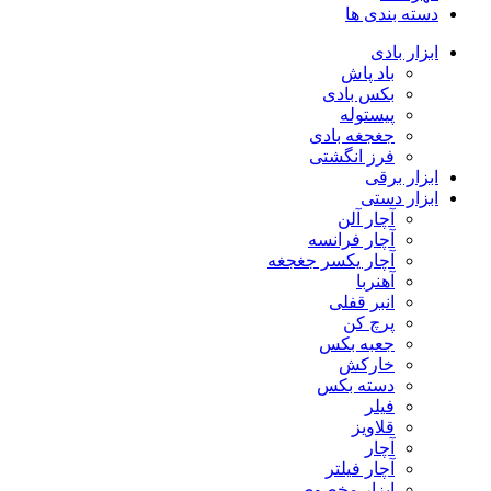
دسته بندی ها
ابزار بادی
باد پاش
بکس بادی
پیستوله
جغجغه بادی
فرز انگشتی
ابزار برقی
ابزار دستی
آچار آلن
آچار فرانسه
آچار یکسر جغجغه
آهنربا
انبر قفلی
پرچ کن
جعبه بکس
خارکش
دسته بکس
فیلر
قلاویز
آچار
آچار فیلتر
ابزار مخصوص