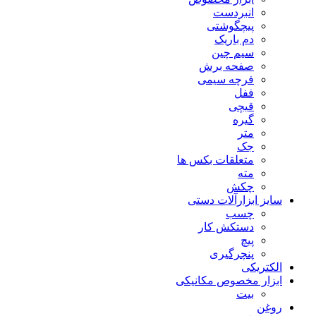
انبردست
پیچگوشتی
دم باریک
سیم چین
صفحه برش
فرچه سیمی
ففل
قیچی
گیره
متر
جک
متعلقات بکس ها
مته
چکش
سایز ابزارآلات دستی
چسب
دستکش کار
پیچ
پنچرگیری
الکتریکی
ابزار مخصوص مکانیکی
بیت
روغن