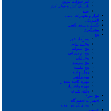
انبر سوکت بنزین
بلبرینگ کش و فولی کش
بیت
ابزار و تجهیزات ایمنی
الکتریکی
بکسل و سیم بکسل
پنچرگیری
پیچ
پیچ آچار خور
پیچ آلن خور
پیچ استوانه
پیچ ام دی اف
پیچ پانلی
پیچ سرمته
پیچ قفسه
رول بولت
مهره آهنی
مهره کاسه نمددار
مهره واشردار
واشر فنری
پیچ متری
تجهیزات تعمیرگاهی
سری گریس پمپ
چسب