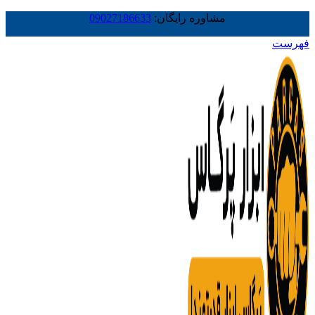
مشاوره رایگان:
09027186633
فهرست