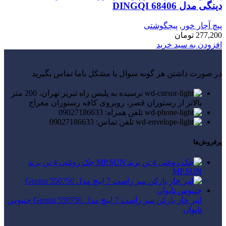
دینگی مدل 68406 DINGQI
پیچ آچار خور
,
پیچگوشتی
277,200
تومان
افزودن به سبد خرید
در صورت داشتن هر گونه سوال یا مشکل باما تماس بگیرید
نرسیده به پلیس راه تبریز تهران، 200 متر
بالاتر از رستوران قصر، روبروی کافه رستوران معراج
تلفن همراه: 09027186633
تلفن تماس: 09027186633
پرفروش‌ها
جک روغنی 4 تن برند
MP.SUN
انبر خار بازکن سر راست 7 اینچ مدل Genius 550750 جنیوس
تایوان