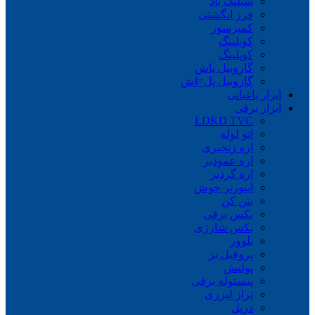
شیلنگ باد
فرز انگشتی
کمپرسور
کوبلینگ
کوپلینگ
گازوییل پاش
گازوییل پل=اش
ابزار باغبانی
ابزار برقی
LDKD TVC
اتو لوله
اره زنجیری
اره عمودبر
اره گردبر
اینورتر جوش
بتن کن
بکس برقی
بکس شارژی
بلوور
پروفیل بر
پولیش
پیستوله برقی
تراز لیزری
دریل