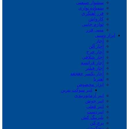
سشوار صنعتی
سمباده نواری
فرز آهنگری
کارواش
لوازم جانبی
مینی فرز
ابزار دستی
آچار
آچار آلن
آچار چرخ
آچار شلاقی
آچار فرانسه
آچار فیلتر
آچار یکسر جغجغه
آهنربا
ابزار مخصوص
انبر سوکت بنزین
انبر آرماتوربندی
انبر جوش
انبر قفلی
انبردست
بلبرینگ کش
پرچ کن
پیچگوشتی