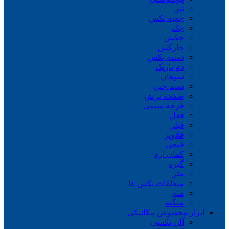
تبر
جعبه بکس
جک
چکش
خارکش
دسته بکس
دم باریک
سوهان
سیم چین
صفحه برش
فرچه سیمی
ففل
فیلر
قلاویز
قیچی
کمان اره
گیره
متر
متعلقات بکس ها
مته
منگنه
ابزار مخصوص مکانیکی
آلن بکسی