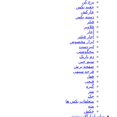
پرچ کن
جعبه بکس
خارکش
دسته بکس
فیلر
قلاویز
آچار
آچار فیلتر
ابزار مخصوص
انبردست
پیچگوشتی
دم باریک
سیم چین
صفحه برش
فرچه سیمی
ففل
قیچی
گیره
متر
جک
متعلقات بکس ها
مته
چکش
سایز ابزارآلات دستی