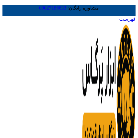
مشاوره رایگان:
09027186633
فهرست