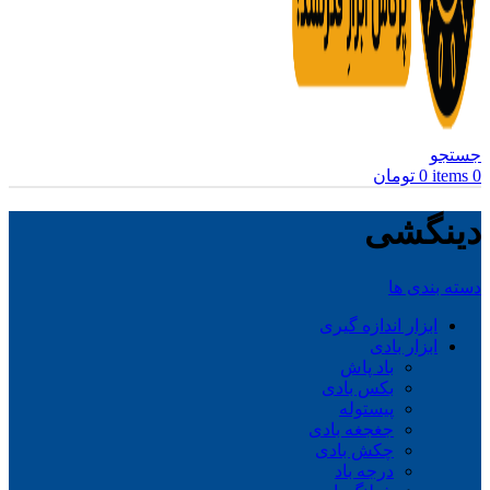
جستجو
0
items
0
تومان
دینگشی
دسته بندی ها
ابزار اندازه گیری
ابزار بادی
باد پاش
بکس بادی
پیستوله
جغجغه بادی
چکش بادی
درجه باد