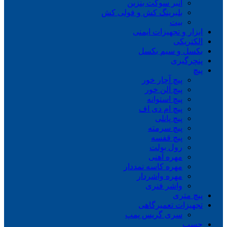
انبر سوکت بنزین
بلبرینگ کش و فولی کش
بیت
ابزار و تجهیزات ایمنی
الکتریکی
بکسل و سیم بکسل
پنچرگیری
پیچ
پیچ آچار خور
پیچ آلن خور
پیچ استوانه
پیچ ام دی اف
پیچ پانلی
پیچ سرمته
پیچ قفسه
رول بولت
مهره آهنی
مهره کاسه نمددار
مهره واشردار
واشر فنری
پیچ متری
تجهیزات تعمیرگاهی
سری گریس پمپ
چسب