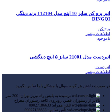
انبر پرچ کن سایز 10 اینچ مدل 112104 برند دینگی
DINGQI
پرچ کن
اطلاعات بیشتر
ناموجود
انبردست مدل 21001 سایز ۵ اینچ دینگشی
انبردست
اطلاعات بیشتر
در صورت داشتن هر گونه سوال یا مشکل باما تماس بگیرید
نرسیده به پلیس راه تبریز تهران، 200 متر
بالاتر از رستوران قصر، روبروی کافه رستوران معراج
تلفن همراه: 09027186633
تلفن تماس: 09027186633