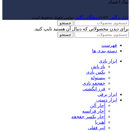
نماد اعتماد
ابزار پرگاس
1401
فروشگاه پرگاس
.تمامی حقوق محفوظ است.
جستجو
برای دیدن محصولاتی که دنبال آن هستید تایپ کنید.
جستجو
فهرست
دسته بندی ها
ابزار بادی
باد پاش
بکس بادی
پیستوله
جغجغه بادی
فرز انگشتی
ابزار برقی
ابزار دستی
آچار آلن
آچار فرانسه
آچار یکسر جغجغه
آهنربا
انبر قفلی