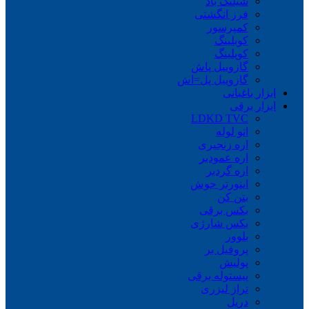
شیلنگ باد
فرز انگشتی
کمپرسور
کوبلینگ
کوپلینگ
گازوییل پاش
گازوییل پل=اش
ابزار باغبانی
ابزار برقی
LDKD TVC
اتو لوله
اره زنجیری
اره عمودبر
اره گردبر
اینورتر جوش
بتن کن
بکس برقی
بکس شارژی
بلوور
پروفیل بر
پولیش
پیستوله برقی
تراز لیزری
دریل