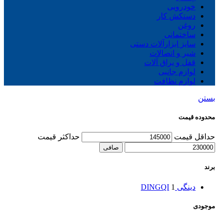
خودرویی
دستکش کار
روغن
ساختمانی
سایز ابزارآلات دستی
شیر و اتصالات
قفل و یراق آلات
لوازم جانبی
لوازم نظافت
بستن
محدوده قیمت
حداقل قیمت
حداكثر قيمت
صافی
برند
دینگی DINGQI
1
موجودی