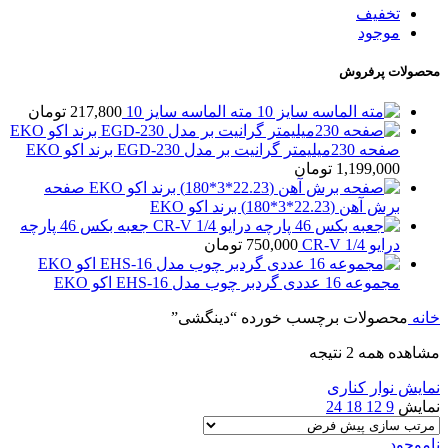
تخفیف
موجود
محصولات پرفروش
مته الماسه سایز 10
217,800
تومان
صفحه 230میلیمتر گرانیت بر مدل EGD-230 برند اکو EKO
1,199,000
تومان
صفحه
برش آهن (22.23*3*180) برند اکو EKO
جعبه بکس 46 پارچه
درایو 1/4 CR-V
750,000
تومان
مجموعه 16 عددی گردبر چوب مدل EHS-16 اکو EKO
خانه
محصولات برچسب خورده “دینگشی”
مشاهده همه 2 نتیجه
نمایش نوار کناری
نمایش
9
12
18
24
ناموجود