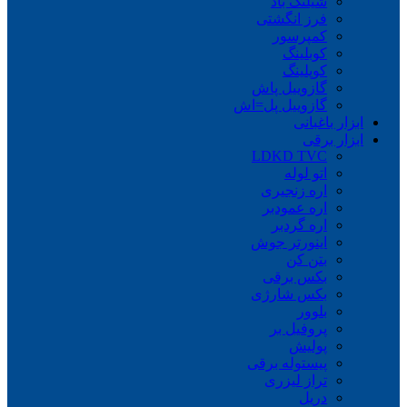
شیلنگ باد
فرز انگشتی
کمپرسور
کوبلینگ
کوپلینگ
گازوییل پاش
گازوییل پل=اش
ابزار باغبانی
ابزار برقی
LDKD TVC
اتو لوله
اره زنجیری
اره عمودبر
اره گردبر
اینورتر جوش
بتن کن
بکس برقی
بکس شارژی
بلوور
پروفیل بر
پولیش
پیستوله برقی
تراز لیزری
دریل