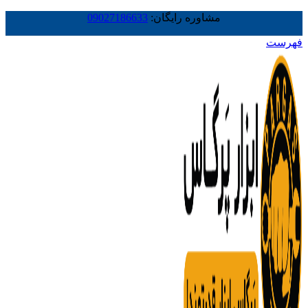
مشاوره رایگان:
09027186633
فهرست