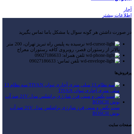
آچار
اطلاعات بیشتر
در صورت داشتن هر گونه سوال یا مشکل باما تماس بگیرید
نرسیده به پلیس راه تبریز تهران، 200 متر
بالاتر از رستوران قصر، روبروی کافه رستوران معراج
تلفن همراه: 09027186633
تلفن تماس: 09027186633
پرفروش‌ها
سه نظام 13
میلی متری آچاری تیوان TIVAN
ست بکس و مینی فرز شارژی براشلس مدل 21V ضد آب
بوش BOSCH
صفحات سایت