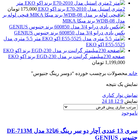
متر
2متری استیل مدل E70-2010 برند اکو EKO
175,000
تومان
قیچی لوله بر
مدل WDB-08 برند میکا MIKA
بکس بادی درایو 3/4 مدل 600850 برند جنیوس GENIUS
متر 5.5 متری مدل
E55-5525 اکو EKO
صفحه 230میلیمتر گرانیت بر مدل EGD-230 برند اکو EKO
1,199,000
تومان
خانه
محصولات برچسب خورده “دوسر رینگ جنیوس”
نمایش یک نتیجه
نمایش نوار کناری
نمایش
9
12
18
24
ناموجود
سری 13 عددی آچار دو سر رینگ 6تا32 مدل DE-713M
جنیوس GENIUS