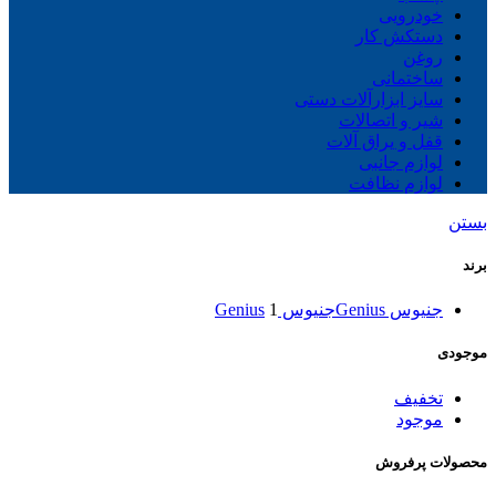
خودرویی
دستکش کار
روغن
ساختمانی
سایز ابزارآلات دستی
شیر و اتصالات
قفل و یراق آلات
لوازم جانبی
لوازم نظافت
بستن
برند
جنیوس Genius
جنیوس Genius
1
موجودی
تخفیف
موجود
محصولات پرفروش