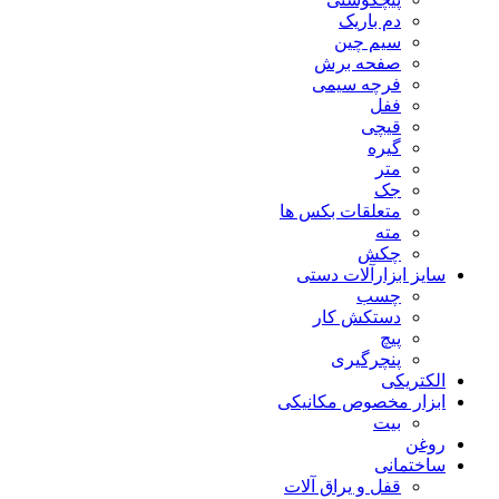
دم باریک
سیم چین
صفحه برش
فرچه سیمی
ففل
قیچی
گیره
متر
جک
متعلقات بکس ها
مته
چکش
سایز ابزارآلات دستی
چسب
دستکش کار
پیچ
پنچرگیری
الکتریکی
ابزار مخصوص مکانیکی
بیت
روغن
ساختمانی
قفل و یراق آلات