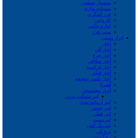
سشوار صنعتی
سمباده نواری
فرز آهنگری
کارواش
لوازم جانبی
مینی فرز
ابزار دستی
آچار
آچار آلن
آچار چرخ
آچار شلاقی
آچار فرانسه
آچار فیلتر
آچار یکسر جغجغه
آهنربا
ابزار مخصوص
انبر سوکت بنزین
انبر آرماتوربندی
انبر جوش
انبر قفلی
انبردست
بلبرینگ کش
پرچ کن
پیچگوشتی