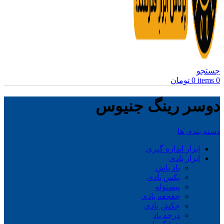
جستجو
0
items
0
تومان
دوسر رینگ جنیوس
دسته بندی ها
ابزار اندازه گیری
ابزار بادی
باد پاش
بکس بادی
پیستوله
جغجغه بادی
چکش بادی
درجه باد