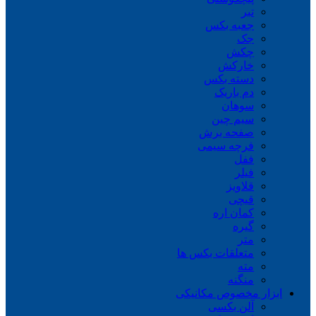
تبر
جعبه بکس
جک
چکش
خارکش
دسته بکس
دم باریک
سوهان
سیم چین
صفحه برش
فرچه سیمی
ففل
فیلر
قلاویز
قیچی
کمان اره
گیره
متر
متعلقات بکس ها
مته
منگنه
ابزار مخصوص مکانیکی
آلن بکسی