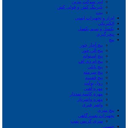
انبر سوکت بنزین
بلبرینگ کش و فولی کش
بیت
ابزار و تجهیزات ایمنی
الکتریکی
بکسل و سیم بکسل
پنچرگیری
پیچ
پیچ آچار خور
پیچ آلن خور
پیچ استوانه
پیچ ام دی اف
پیچ پانلی
پیچ سرمته
پیچ قفسه
رول بولت
مهره آهنی
مهره کاسه نمددار
مهره واشردار
واشر فنری
پیچ متری
تجهیزات تعمیرگاهی
سری گریس پمپ
چسب