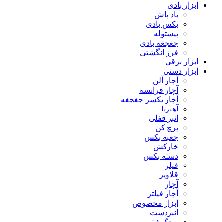
ابزار بادی
باد پاش
بکس بادی
پیستوله
جغجغه بادی
فرز انگشتی
ابزار برقی
ابزار دستی
آچار آلن
آچار فرانسه
آچار یکسر جغجغه
آهنربا
انبر قفلی
پرچ کن
جعبه بکس
خارکش
دسته بکس
فیلر
قلاویز
آچار
آچار فیلتر
ابزار مخصوص
انبردست
پیچگوشتی