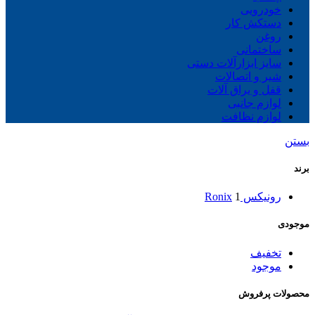
خودرویی
دستکش کار
روغن
ساختمانی
سایز ابزارآلات دستی
شیر و اتصالات
قفل و یراق آلات
لوازم جانبی
لوازم نظافت
بستن
برند
رونیکس Ronix
1
موجودی
تخفیف
موجود
محصولات پرفروش