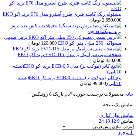
پیستوله رنگ کاسه فلزی طرح آسترو مدل E70 برند اکو EKO
2,550,000
تومان
دستکش ضد برش
برند سیگما sigma
برس سیمی
مسواکی 250 میلی متر اکو EKO
120,000
تومان
صفحه مینی سرامیک بر مدل EVD-115 برند اکو EKO
430,000
تومان
تیغ کاتر (موکت بر) مدل ECB-0.5 برند اکو EKO(بسته
10تایی)
99,000
تومان
خانه
محصولات برچسب خورده “دم باریک 8 رونیکس”
نمایش یک نتیجه
نمایش نوار کناری
نمایش
9
12
18
24
ناموجود