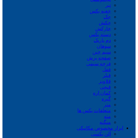
تبر
جعبه بکس
جک
چکش
خارکش
دسته بکس
دم باریک
سوهان
سیم چین
صفحه برش
فرچه سیمی
ففل
فیلر
قلاویز
قیچی
کمان اره
گیره
متر
متعلقات بکس ها
مته
منگنه
ابزار مخصوص مکانیکی
آلن بکسی