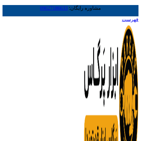
مشاوره رایگان:
09027186633
فهرست