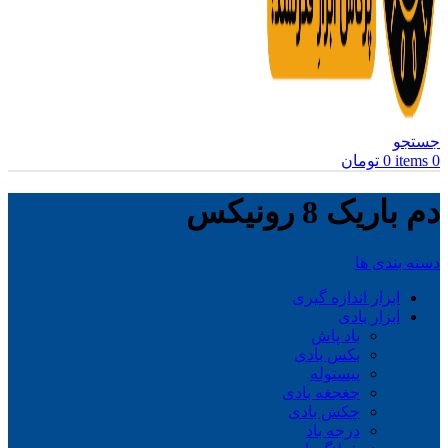
جستجو
0
items
0
تومان
دم باریک 8 رونیکس
دسته بندی ها
ابزار اندازه گیری
ابزار بادی
باد پاش
بکس بادی
پیستوله
جغجغه بادی
چکش بادی
درجه باد