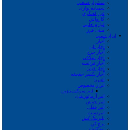
سشوار صنعتی
سمباده نواری
فرز آهنگری
کارواش
لوازم جانبی
مینی فرز
ابزار دستی
آچار
آچار آلن
آچار چرخ
آچار شلاقی
آچار فرانسه
آچار فیلتر
آچار یکسر جغجغه
آهنربا
ابزار مخصوص
انبر سوکت بنزین
انبر آرماتوربندی
انبر جوش
انبر قفلی
انبردست
بلبرینگ کش
پرچ کن
پیچگوشتی