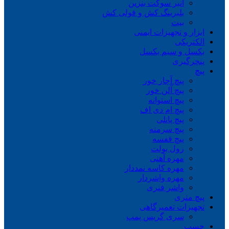
انبر سوکت بنزین
بلبرینگ کش و فولی کش
بیت
ابزار و تجهیزات ایمنی
الکتریکی
بکسل و سیم بکسل
پنچرگیری
پیچ
پیچ آچار خور
پیچ آلن خور
پیچ استوانه
پیچ ام دی اف
پیچ پانلی
پیچ سرمته
پیچ قفسه
رول بولت
مهره آهنی
مهره کاسه نمددار
مهره واشردار
واشر فنری
پیچ متری
تجهیزات تعمیرگاهی
سری گریس پمپ
چسب