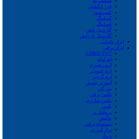
شیلنگ باد
فرز انگشتی
کمپرسور
کوبلینگ
کوپلینگ
گازوییل پاش
گازوییل پل=اش
ابزار باغبانی
ابزار برقی
LDKD TVC
اتو لوله
اره زنجیری
اره عمودبر
اره گردبر
اینورتر جوش
بتن کن
بکس برقی
بکس شارژی
بلوور
پروفیل بر
پولیش
پیستوله برقی
تراز لیزری
دریل