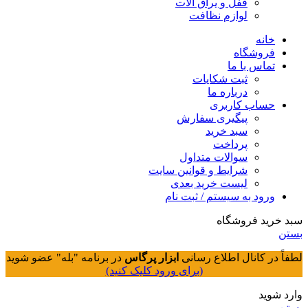
قفل و یراق آلات
لوازم نظافت
خانه
فروشگاه
تماس با ما
ثبت شکایات
درباره ما
حساب کاربری
پیگیری سفارش
سبد خرید
پرداخت
سوالات متداول
شرایط و قوانین سایت
لیست خرید بعدی
ورود به سیستم / ثبت نام
سبد خرید فروشگاه
بستن
لطفاً در کانال اطلاع رسانی
ابزار پرگاس
در برنامه "بله" عضو شوید
(برای ورود کلیک کنید)
وارد شوید
بستن