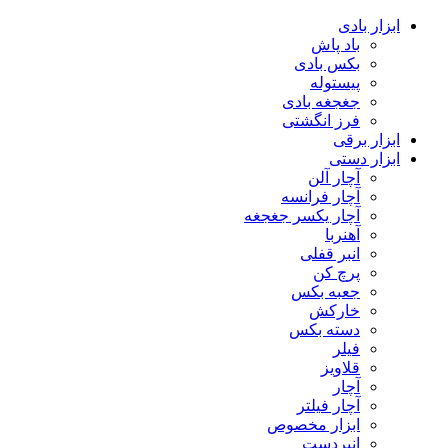
ابزار بادی
باد پاش
بکس بادی
پیستوله
جغجغه بادی
فرز انگشتی
ابزار برقی
ابزار دستی
آچار آلن
آچار فرانسه
آچار یکسر جغجغه
آهنربا
انبر قفلی
پرچ کن
جعبه بکس
خارکش
دسته بکس
فیلر
قلاویز
آچار
آچار فیلتر
ابزار مخصوص
انبردست