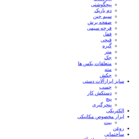
پیچگوشتی
دم باریک
سیم چین
صفحه برش
فرچه سیمی
ففل
قیچی
گیره
متر
جک
متعلقات بکس ها
مته
چکش
سایز ابزارآلات دستی
چسب
دستکش کار
پیچ
پنچرگیری
الکتریکی
ابزار مخصوص مکانیکی
بیت
روغن
ساختمانی