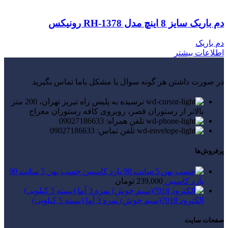
دم باریک سایز 8 اینچ مدل RH-1378 رونیکس
دم باریک
اطلاعات بیشتر
در صورت داشتن هر گونه سوال یا مشکل باما تماس بگیرید
نرسیده به پلیس راه تبریز تهران، 200 متر
بالاتر از رستوران قصر، روبروی کافه رستوران معراج
تلفن همراه: 09027186633
تلفن تماس: 09027186633
پرفروش‌ها
چسب پهن 5 سانت 90
یارد کاسپین
239,000
تومان
الکترود 7018(سیم جوش) نمره 3 آما (بسته 5 کیلویی)
صفحات سایت