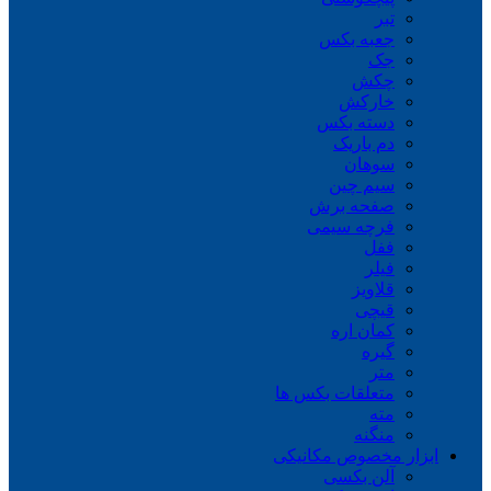
تبر
جعبه بکس
جک
چکش
خارکش
دسته بکس
دم باریک
سوهان
سیم چین
صفحه برش
فرچه سیمی
ففل
فیلر
قلاویز
قیچی
کمان اره
گیره
متر
متعلقات بکس ها
مته
منگنه
ابزار مخصوص مکانیکی
آلن بکسی