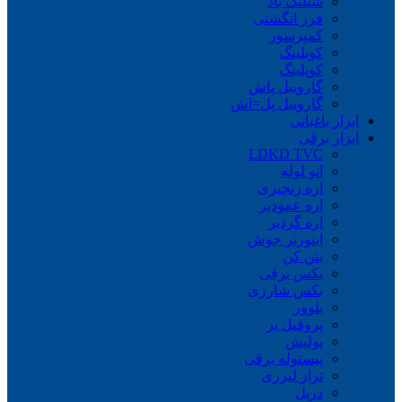
شیلنگ باد
فرز انگشتی
کمپرسور
کوبلینگ
کوپلینگ
گازوییل پاش
گازوییل پل=اش
ابزار باغبانی
ابزار برقی
LDKD TVC
اتو لوله
اره زنجیری
اره عمودبر
اره گردبر
اینورتر جوش
بتن کن
بکس برقی
بکس شارژی
بلوور
پروفیل بر
پولیش
پیستوله برقی
تراز لیزری
دریل