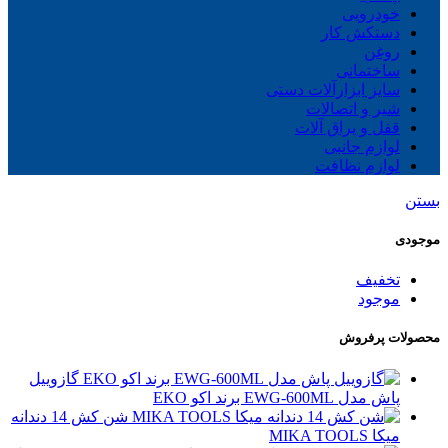
خودرویی
دستکش کار
روغن
ساختمانی
سایز ابزارآلات دستی
شیر و اتصالات
قفل و یراق آلات
لوازم جانبی
لوازم نظافت
بستن
موجودی
تخفیف
موجود
محصولات پرفروش
گازوییل
پاش مدل EWG-600ML برند اکو EKO
شن کش 14 دندانه
میکا MIKA TOOLS