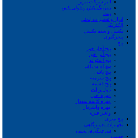
انبر سوکت بنزین
بلبرینگ کش و فولی کش
بیت
ابزار و تجهیزات ایمنی
الکتریکی
بکسل و سیم بکسل
پنچرگیری
پیچ
پیچ آچار خور
پیچ آلن خور
پیچ استوانه
پیچ ام دی اف
پیچ پانلی
پیچ سرمته
پیچ قفسه
رول بولت
مهره آهنی
مهره کاسه نمددار
مهره واشردار
واشر فنری
پیچ متری
تجهیزات تعمیرگاهی
سری گریس پمپ
چسب