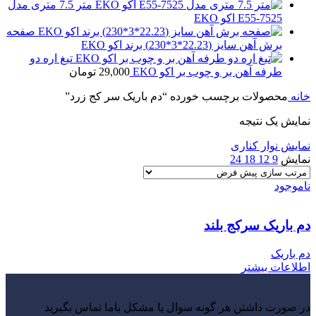
متر 7.5 متری مدل
E55-7525 اکو EKO
صفحه
برش آهن سایز (22.23*3*230) برند اکو EKO
تیغ اره دو
طرفه آهن بر و چوب بر اکو EKO
29,000
تومان
خانه
محصولات برچسب خورده “دم باریک سر کج زرد”
نمایش یک نتیجه
نمایش نوار کناری
نمایش
9
12
18
24
ناموجود
دم باریک سرکج بلند
دم باریک
اطلاعات بیشتر
در صورت داشتن هر گونه سوال یا مشکل باما تماس بگیرید