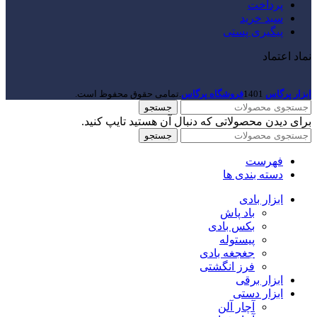
پرداخت
سبد خرید
پیگیری پستی
نماد اعتماد
ابزار پرگاس
1401
فروشگاه پرگاس
.تمامی حقوق محفوظ است.
جستجو
برای دیدن محصولاتی که دنبال آن هستید تایپ کنید.
جستجو
فهرست
دسته بندی ها
ابزار بادی
باد پاش
بکس بادی
پیستوله
جغجغه بادی
فرز انگشتی
ابزار برقی
ابزار دستی
آچار آلن