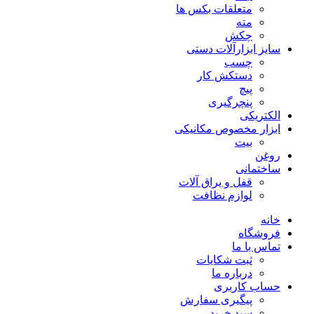
متعلقات بکس ها
مته
چکش
سایز ابزارآلات دستی
چسب
دستکش کار
پیچ
پنچرگیری
الکتریکی
ابزار مخصوص مکانیکی
بیت
روغن
ساختمانی
قفل و یراق آلات
لوازم نظافت
خانه
فروشگاه
تماس با ما
ثبت شکایات
درباره ما
حساب کاربری
پیگیری سفارش
سبد خرید