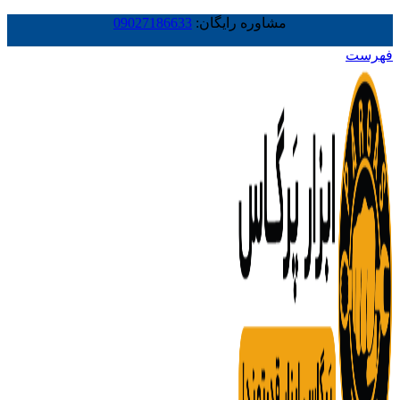
مشاوره رایگان:
09027186633
فهرست