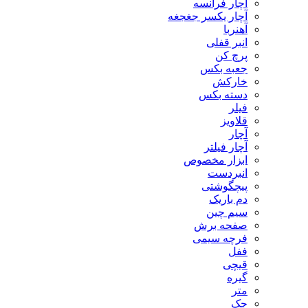
آچار فرانسه
آچار یکسر جغجغه
آهنربا
انبر قفلی
پرچ کن
جعبه بکس
خارکش
دسته بکس
فیلر
قلاویز
آچار
آچار فیلتر
ابزار مخصوص
انبردست
پیچگوشتی
دم باریک
سیم چین
صفحه برش
فرچه سیمی
ففل
قیچی
گیره
متر
جک