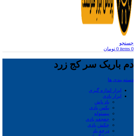
جستجو
0
items
0
تومان
دم باریک سر کج زرد
دسته بندی ها
ابزار اندازه گیری
ابزار بادی
باد پاش
بکس بادی
پیستوله
جغجغه بادی
چکش بادی
درجه باد