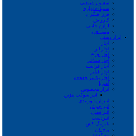
سشوار صنعتی
سمباده نواری
فرز آهنگری
کارواش
لوازم جانبی
مینی فرز
ابزار دستی
آچار
آچار آلن
آچار چرخ
آچار شلاقی
آچار فرانسه
آچار فیلتر
آچار یکسر جغجغه
آهنربا
ابزار مخصوص
انبر سوکت بنزین
انبر آرماتوربندی
انبر جوش
انبر قفلی
انبردست
بلبرینگ کش
پرچ کن
پیچگوشتی