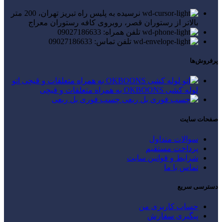
نرسیده به پلیس راه تبریز تهران، 200 متر
بالاتر از رستوران قصر، روبروی کافه رستوران معراج
تلفن همراه: 09027186633
تلفن تماس: 09027186633
پرفروش‌ها
اتو
لوله کشی OKBOONS به همراه متعلقات و قیچی
چسب فوری بل ربعی
صفحات سایت
سوالات متداول
پرداخت مستقیم
شرایط و قوانین سایت
تماس با ما
دسترسی سریع
حساب کاربری من
پیگیری سفارش