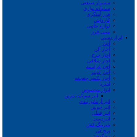
سشوار صنعتی
سمباده نواری
فرز آهنگری
کارواش
لوازم جانبی
مینی فرز
ابزار دستی
آچار
آچار آلن
آچار چرخ
آچار شلاقی
آچار فرانسه
آچار فیلتر
آچار یکسر جغجغه
آهنربا
ابزار مخصوص
انبر سوکت بنزین
انبر آرماتوربندی
انبر جوش
انبر قفلی
انبردست
بلبرینگ کش
پرچ کن
پیچگوشتی