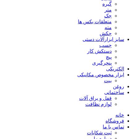
گیره
متر
جک
متعلقات بکس ها
مته
چکش
سایز ابزارآلات دستی
چسب
دستکش کار
پیچ
پنچرگیری
الکتریکی
ابزار مخصوص مکانیکی
بیت
روغن
ساختمانی
قفل و یراق آلات
لوازم نظافت
خانه
فروشگاه
تماس با ما
ثبت شکایات
درباره ما