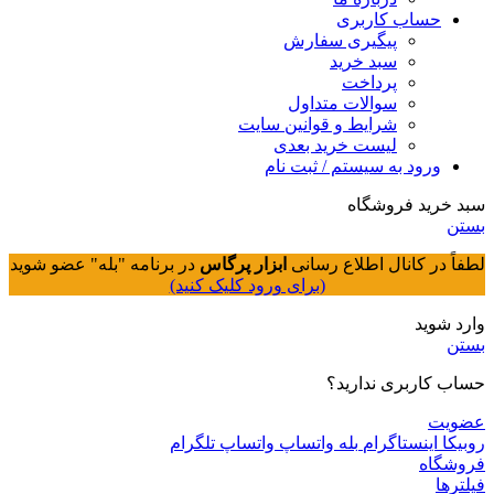
حساب کاربری
پیگیری سفارش
سبد خرید
پرداخت
سوالات متداول
شرایط و قوانین سایت
لیست خرید بعدی
ورود به سیستم / ثبت نام
سبد خرید فروشگاه
بستن
لطفاً در کانال اطلاع رسانی
ابزار پرگاس
در برنامه "بله" عضو شوید
(برای ورود کلیک کنید)
وارد شوید
بستن
حساب کاربری ندارید؟
عضویت
روبیکا
اینستاگرام
بله
واتساپ
واتساپ
تلگرام
فروشگاه
فیلترها