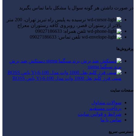
در صورت داشتن هر گونه سوال یا مشکل باما تماس بگیرید
نرسیده به پلیس راه تبریز تهران، 200 متر
بالاتر از رستوران قصر، روبروی کافه رستوران معراج
تلفن همراه: 09027186633
تلفن تماس: 09027186633
پرفروش‌ها
دستکش ضد برش
برند سیگما sigma
مینی فرز کلید بغل 1000 وات مدل Yj-6-100 باس BOSS
صفحات سایت
سوالات متداول
پرداخت مستقیم
شرایط و قوانین سایت
تماس با ما
دسترسی سریع