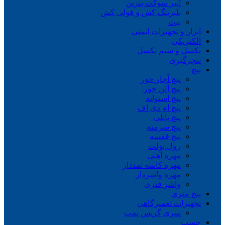
انبر سوکت بنزین
بلبرینگ کش و فولی کش
بیت
ابزار و تجهیزات ایمنی
الکتریکی
بکسل و سیم بکسل
پنچرگیری
پیچ
پیچ آچار خور
پیچ آلن خور
پیچ استوانه
پیچ ام دی اف
پیچ پانلی
پیچ سرمته
پیچ قفسه
رول بولت
مهره آهنی
مهره کاسه نمددار
مهره واشردار
واشر فنری
پیچ متری
تجهیزات تعمیرگاهی
سری گریس پمپ
چسب