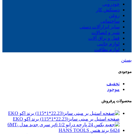
خودرویی
دستکش کار
روغن
ساختمانی
سایز ابزارآلات دستی
شیر و اتصالات
قفل و یراق آلات
لوازم جانبی
لوازم نظافت
بستن
موجودی
تخفیف
موجود
محصولات پرفروش
صفحه استیل بر مینی سایز(22.23*1*115) برند اکو EKO