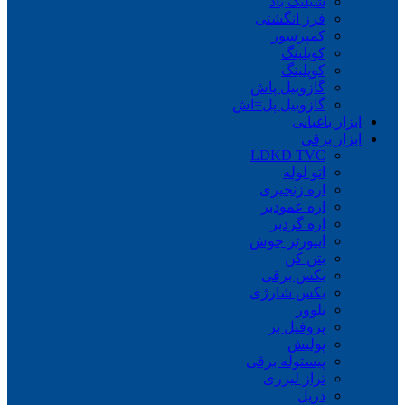
شیلنگ باد
فرز انگشتی
کمپرسور
کوبلینگ
کوپلینگ
گازوییل پاش
گازوییل پل=اش
ابزار باغبانی
ابزار برقی
LDKD TVC
اتو لوله
اره زنجیری
اره عمودبر
اره گردبر
اینورتر جوش
بتن کن
بکس برقی
بکس شارژی
بلوور
پروفیل بر
پولیش
پیستوله برقی
تراز لیزری
دریل