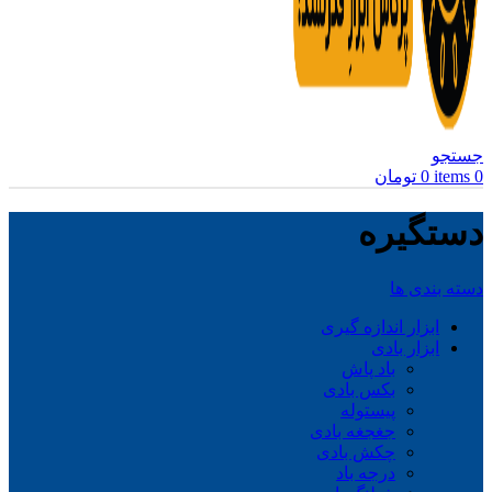
جستجو
0
items
0
تومان
دستگیره
دسته بندی ها
ابزار اندازه گیری
ابزار بادی
باد پاش
بکس بادی
پیستوله
جغجغه بادی
چکش بادی
درجه باد