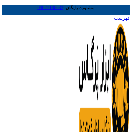
مشاوره رایگان:
09027186633
فهرست