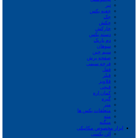
تبر
جعبه بکس
جک
چکش
خارکش
دسته بکس
دم باریک
سوهان
سیم چین
صفحه برش
فرچه سیمی
ففل
فیلر
قلاویز
قیچی
کمان اره
گیره
متر
متعلقات بکس ها
مته
منگنه
ابزار مخصوص مکانیکی
آلن بکسی