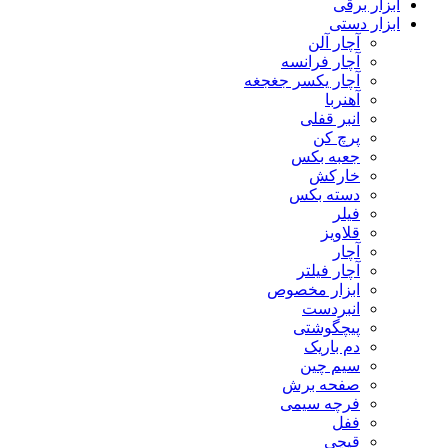
ابزار برقی
ابزار دستی
آچار آلن
آچار فرانسه
آچار یکسر جغجغه
آهنربا
انبر قفلی
پرچ کن
جعبه بکس
خارکش
دسته بکس
فیلر
قلاویز
آچار
آچار فیلتر
ابزار مخصوص
انبردست
پیچگوشتی
دم باریک
سیم چین
صفحه برش
فرچه سیمی
ففل
قیچی