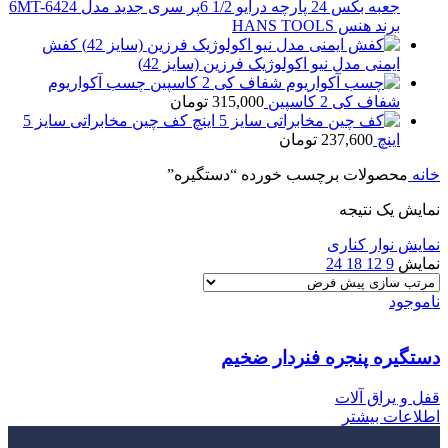
جعبه بکس 24 پارچه درایو 1/2 6پر سری جدید مدل 6MT-6424
برند هنس HANS TOOLS
کفش
ایمنی مدل نیو اکولوژیک فرزین (سایز 42)
چسب آکواریوم
شفاف کی 2 کاسپین
315,000
تومان
کف چین مخابراتی سایز 5
اینچ
237,600
تومان
خانه
محصولات برچسب خورده “دستگیره”
نمایش یک نتیجه
نمایش نوار کناری
نمایش
9
12
18
24
ناموجود
دستگیره پنجره فنردار ضخیم
قفل و یراق آلات
اطلاعات بیشتر