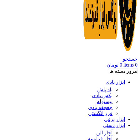
جستجو
0
items
0
تومان
مرور دسته ها
ابزار بادی
باد پاش
بکس بادی
پیستوله
جغجغه بادی
فرز انگشتی
ابزار برقی
ابزار دستی
آچار آلن
آچار فرانسه