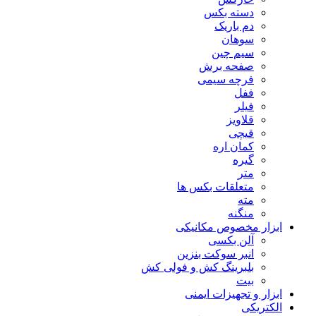
دسته بکس
دم باریک
سوهان
سیم چین
صفحه برش
فرچه سیمی
ففل
فیلر
قلاویز
قیچی
کمان اره
گیره
متر
متعلقات بکس ها
مته
منگنه
ابزار مخصوص مکانیکی
آلن بکسی
انبر سوکت بنزین
بلبرینگ کش و فولی کش
بیت
ابزار و تجهیزات ایمنی
الکتریکی