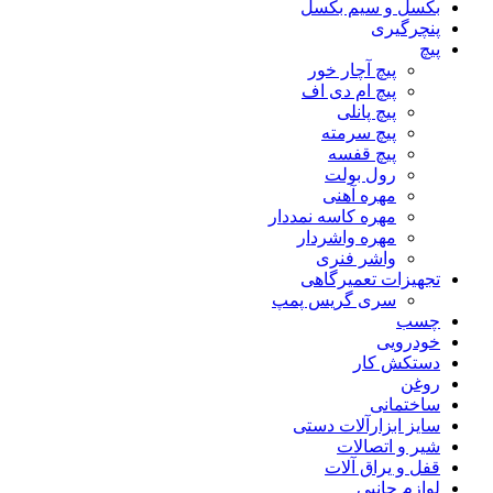
بکسل و سیم بکسل
پنچرگیری
پیچ
پیچ آچار خور
پیچ ام دی اف
پیچ پانلی
پیچ سرمته
پیچ قفسه
رول بولت
مهره آهنی
مهره کاسه نمددار
مهره واشردار
واشر فنری
تجهیزات تعمیرگاهی
سری گریس پمپ
چسب
خودرویی
دستکش کار
روغن
ساختمانی
سایز ابزارآلات دستی
شیر و اتصالات
قفل و یراق آلات
لوازم جانبی