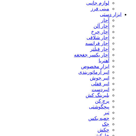
لوازم جانبی
مینی فرز
ابزار دستی
آچار
آچار آلن
آچار چرخ
آچار شلاقی
آچار فرانسه
آچار فیلتر
آچار یکسر جغجغه
آهنربا
ابزار مخصوص
انبر آرماتوربندی
انبر جوش
انبر قفلی
انبردست
بلبرینگ کش
پرچ کن
پیچگوشتی
تبر
جعبه بکس
جک
چکش
خارکش