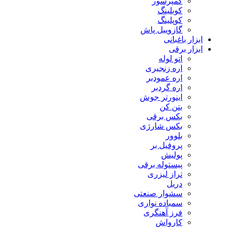
کمپرسور
کوبلینگ
کوپلینگ
گازوییل پاش
ابزار باغبانی
ابزار برقی
اتو لوله
اره زنجیری
اره عمودبر
اره گردبر
اینورتر جوش
بتن کن
بکس برقی
بکس شارژی
بلوور
پروفیل بر
پولیش
پیستوله برقی
تراز لیزری
دریل
سشوار صنعتی
سمباده نواری
فرز آهنگری
کارواش