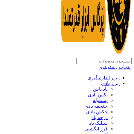
انتخاب دسته‌بندی
ابزار اندازه گیری
ابزار بادی
باد پاش
بکس بادی
پیستوله
جغجغه بادی
چکش بادی
درجه باد
شیلنگ باد
فرز انگشتی