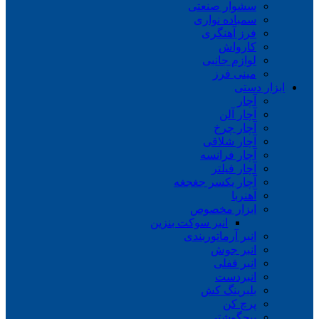
سشوار صنعتی
سمباده نواری
فرز آهنگری
کارواش
لوازم جانبی
مینی فرز
ابزار دستی
آچار
آچار آلن
آچار چرخ
آچار شلاقی
آچار فرانسه
آچار فیلتر
آچار یکسر جغجغه
آهنربا
ابزار مخصوص
انبر سوکت بنزین
انبر آرماتوربندی
انبر جوش
انبر قفلی
انبردست
بلبرینگ کش
پرچ کن
پیچگوشتی