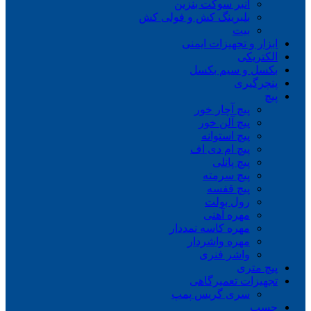
انبر سوکت بنزین
بلبرینگ کش و فولی کش
بیت
ابزار و تجهیزات ایمنی
الکتریکی
بکسل و سیم بکسل
پنچرگیری
پیچ
پیچ آچار خور
پیچ آلن خور
پیچ استوانه
پیچ ام دی اف
پیچ پانلی
پیچ سرمته
پیچ قفسه
رول بولت
مهره آهنی
مهره کاسه نمددار
مهره واشردار
واشر فنری
پیچ متری
تجهیزات تعمیرگاهی
سری گریس پمپ
چسب