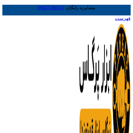
مشاوره رایگان:
09027186633
فهرست