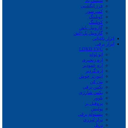
شیلنگ باد
فرز انگشتی
کمپرسور
کوبلینگ
کوپلینگ
گازوییل پاش
گازوییل پل=اش
ابزار باغبانی
ابزار برقی
LDKD TVC
اتو لوله
اره زنجیری
اره عمودبر
اره گردبر
اینورتر جوش
بتن کن
بکس برقی
بکس شارژی
بلوور
پروفیل بر
پولیش
پیستوله برقی
تراز لیزری
دریل