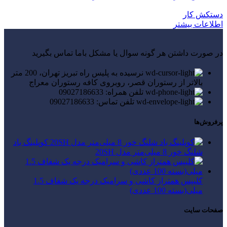
دستکش کار
اطلاعات بیشتر
در صورت داشتن هر گونه سوال یا مشکل باما تماس بگیرید
نرسیده به پلیس راه تبریز تهران، 200 متر
بالاتر از رستوران قصر، روبروی کافه رستوران معراج
تلفن همراه: 09027186633
تلفن تماس: 09027186633
پرفروش‌ها
کوپلینگ باد
شلنگ خور 8 میلی‌متر مدل 20SH
کلیپس همتراز کاشی و سرامیک درجه یک شفاف 1.5
میلی(بسته 100 عددی)
صفحات سایت