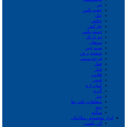
تبر
جعبه بکس
جک
چکش
خارکش
دسته بکس
دم باریک
سوهان
سیم چین
صفحه برش
فرچه سیمی
ففل
فیلر
قلاویز
قیچی
کمان اره
گیره
متر
متعلقات بکس ها
مته
منگنه
ابزار مخصوص مکانیکی
آلن بکسی