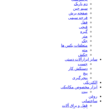
دم باریک
سیم چین
صفحه برش
فرچه سیمی
ففل
قیچی
گیره
متر
جک
متعلقات بکس ها
مته
چکش
سایز ابزارآلات دستی
چسب
دستکش کار
پیچ
پنچرگیری
الکتریکی
ابزار مخصوص مکانیکی
بیت
روغن
ساختمانی
قفل و یراق آلات