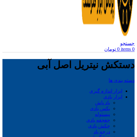
جستجو
0
items
0
تومان
دستکش نیتریل اصل آبی
دسته بندی ها
ابزار اندازه گیری
ابزار بادی
باد پاش
بکس بادی
پیستوله
جغجغه بادی
چکش بادی
درجه باد