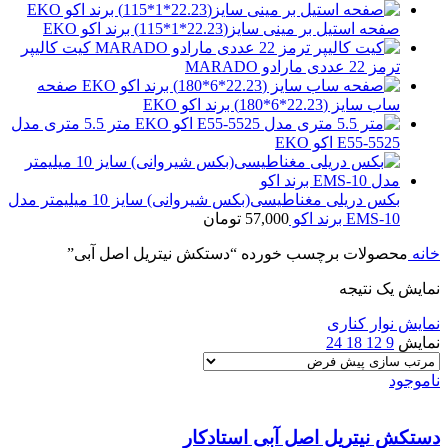
صفحه استیل بر مینی سایز(22.23*1*115) برند اکو EKO
کیت کالیپر
ترمز 22 عددی مارادو MARADO
صفحه
ساب سایز (22.23*6*180) برند اکو EKO
متر 5.5 متری مدل
E55-5525 اکو EKO
بکس دریلی مغناطیسی(بکس شیروانی) سایز 10 میلیمتر مدل
EMS-10 برند اکو
57,000
تومان
خانه
محصولات برچسب خورده “دستکش نیتریل اصل آبی”
نمایش یک نتیجه
نمایش نوار کناری
نمایش
9
12
18
24
ناموجود
دستکش نیتریل اصل آبی استادکار