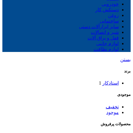
خودرویی
دستکش کار
روغن
ساختمانی
سایز ابزارآلات دستی
شیر و اتصالات
قفل و یراق آلات
لوازم جانبی
لوازم نظافت
بستن
برند
استادکار
1
موجودی
تخفیف
موجود
محصولات پرفروش