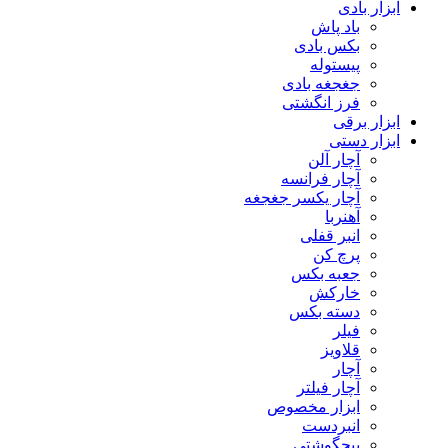
ابزار بادی
باد پاش
بکس بادی
پیستوله
جغجغه بادی
فرز انگشتی
ابزار برقی
ابزار دستی
آچار آلن
آچار فرانسه
آچار یکسر جغجغه
آهنربا
انبر قفلی
پرچ کن
جعبه بکس
خارکش
دسته بکس
فیلر
قلاویز
آچار
آچار فیلتر
ابزار مخصوص
انبردست
پیچگوشتی