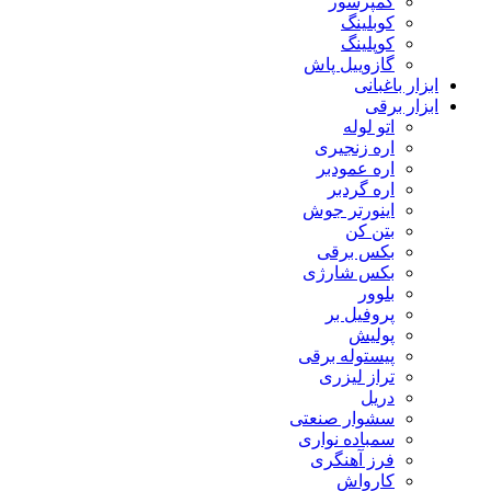
کمپرسور
کوبلینگ
کوپلینگ
گازوییل پاش
ابزار باغبانی
ابزار برقی
اتو لوله
اره زنجیری
اره عمودبر
اره گردبر
اینورتر جوش
بتن کن
بکس برقی
بکس شارژی
بلوور
پروفیل بر
پولیش
پیستوله برقی
تراز لیزری
دریل
سشوار صنعتی
سمباده نواری
فرز آهنگری
کارواش