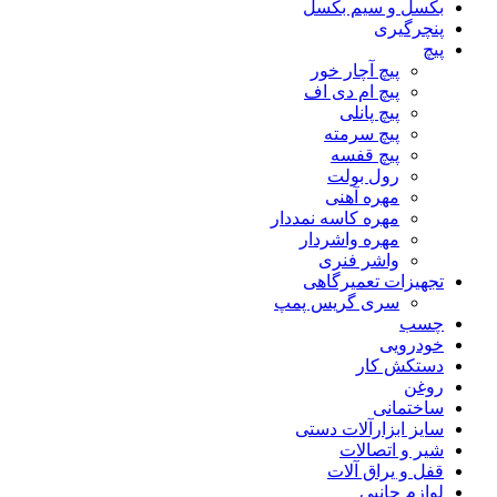
بکسل و سیم بکسل
پنچرگیری
پیچ
پیچ آچار خور
پیچ ام دی اف
پیچ پانلی
پیچ سرمته
پیچ قفسه
رول بولت
مهره آهنی
مهره کاسه نمددار
مهره واشردار
واشر فنری
تجهیزات تعمیرگاهی
سری گریس پمپ
چسب
خودرویی
دستکش کار
روغن
ساختمانی
سایز ابزارآلات دستی
شیر و اتصالات
قفل و یراق آلات
لوازم جانبی