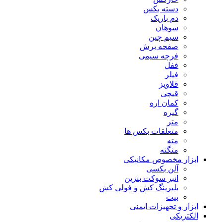
دسته بکس
دم باریک
سوهان
سیم چین
صفحه برش
فرچه سیمی
ففل
فیلر
قلاویز
قیچی
کمان اره
گیره
متر
متعلقات بکس ها
مته
منگنه
ابزار مخصوص مکانیکی
آلن بکسی
انبر سوکت بنزین
بلبرینگ کش و فولی کش
بیت
ابزار و تجهیزات ایمنی
الکتریکی