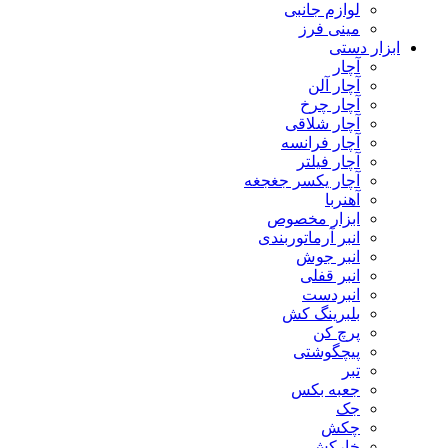
لوازم جانبی
مینی فرز
ابزار دستی
آچار
آچار آلن
آچار چرخ
آچار شلاقی
آچار فرانسه
آچار فیلتر
آچار یکسر جغجغه
آهنربا
ابزار مخصوص
انبر آرماتوربندی
انبر جوش
انبر قفلی
انبردست
بلبرینگ کش
پرچ کن
پیچگوشتی
تبر
جعبه بکس
جک
چکش
خارکش