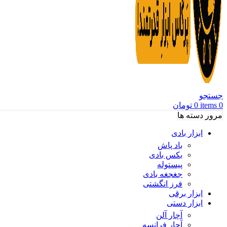
جستجو
0
items
0
تومان
مرور دسته ها
ابزار بادی
باد پاش
بکس بادی
پیستوله
جغجغه بادی
فرز انگشتی
ابزار برقی
ابزار دستی
آچار آلن
آچار فرانسه