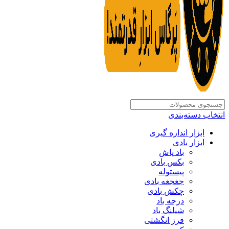
انتخاب دسته‌بندی
ابزار اندازه گیری
ابزار بادی
باد پاش
بکس بادی
پیستوله
جغجغه بادی
چکش بادی
درجه باد
شیلنگ باد
فرز انگشتی