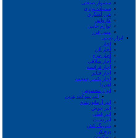
سشوار صنعتی
سمباده نواری
فرز آهنگری
کارواش
لوازم جانبی
مینی فرز
ابزار دستی
آچار
آچار آلن
آچار چرخ
آچار شلاقی
آچار فرانسه
آچار فیلتر
آچار یکسر جغجغه
آهنربا
ابزار مخصوص
انبر سوکت بنزین
انبر آرماتوربندی
انبر جوش
انبر قفلی
انبردست
بلبرینگ کش
پرچ کن
پیچگوشتی