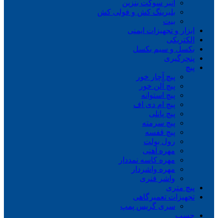
انبر سوکت بنزین
بلبرینگ کش و فولی کش
بیت
ابزار و تجهیزات ایمنی
الکتریکی
بکسل و سیم بکسل
پنچرگیری
پیچ
پیچ آچار خور
پیچ آلن خور
پیچ استوانه
پیچ ام دی اف
پیچ پانلی
پیچ سرمته
پیچ قفسه
رول بولت
مهره آهنی
مهره کاسه نمددار
مهره واشردار
واشر فنری
پیچ متری
تجهیزات تعمیرگاهی
سری گریس پمپ
چسب