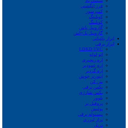
شیلنگ باد
فرز انگشتی
کمپرسور
کوبلینگ
کوپلینگ
گازوییل پاش
گازوییل پل=اش
ابزار باغبانی
ابزار برقی
LDKD TVC
اتو لوله
اره زنجیری
اره عمودبر
اره گردبر
اینورتر جوش
بتن کن
بکس برقی
بکس شارژی
بلوور
پروفیل بر
پولیش
پیستوله برقی
تراز لیزری
دریل