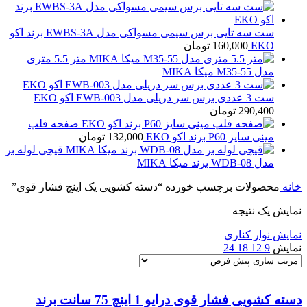
ست سه تایی برس سیمی مسواکی مدل EWBS-3A برند اکو
EKO
160,000
تومان
متر 5.5 متری
مدل M35-55 میکا MIKA
ست 3 عددی برس سر دریلی مدل EWB-003 اکو EKO
290,400
تومان
صفحه فلپ
مینی سایز P60 برند اکو EKO
132,000
تومان
قیچی لوله بر
مدل WDB-08 برند میکا MIKA
خانه
محصولات برچسب خورده “دسته کشویی یک اینچ فشار قوی”
نمایش یک نتیجه
نمایش نوار کناری
نمایش
9
12
18
24
دسته کشویی فشار قوی درایو 1 اینچ 75 سانت برند