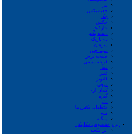
تبر
جعبه بکس
جک
چکش
خارکش
دسته بکس
دم باریک
سوهان
سیم چین
صفحه برش
فرچه سیمی
ففل
فیلر
قلاویز
قیچی
کمان اره
گیره
متر
متعلقات بکس ها
مته
منگنه
ابزار مخصوص مکانیکی
آلن بکسی