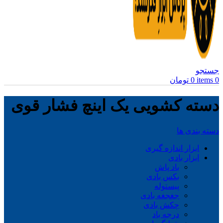
جستجو
0
items
0
تومان
دسته کشویی یک اینچ فشار قوی
دسته بندی ها
ابزار اندازه گیری
ابزار بادی
باد پاش
بکس بادی
پیستوله
جغجغه بادی
چکش بادی
درجه باد