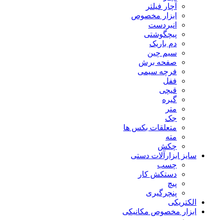
آچار فیلتر
ابزار مخصوص
انبردست
پیچگوشتی
دم باریک
سیم چین
صفحه برش
فرچه سیمی
ففل
قیچی
گیره
متر
جک
متعلقات بکس ها
مته
چکش
سایز ابزارآلات دستی
چسب
دستکش کار
پیچ
پنچرگیری
الکتریکی
ابزار مخصوص مکانیکی