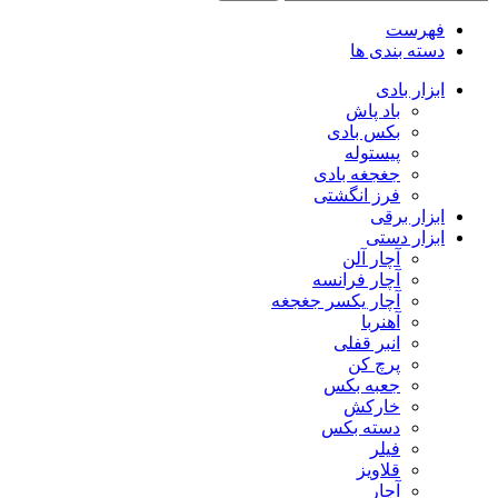
فهرست
دسته بندی ها
ابزار بادی
باد پاش
بکس بادی
پیستوله
جغجغه بادی
فرز انگشتی
ابزار برقی
ابزار دستی
آچار آلن
آچار فرانسه
آچار یکسر جغجغه
آهنربا
انبر قفلی
پرچ کن
جعبه بکس
خارکش
دسته بکس
فیلر
قلاویز
آچار