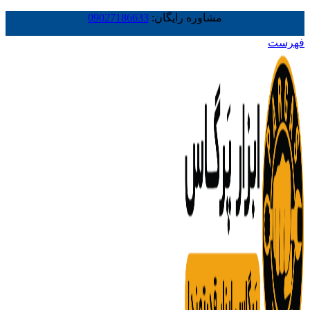
مشاوره رایگان:
09027186633
فهرست