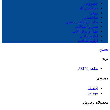
خودرویی
دستکش کار
روغن
ساختمانی
سایز ابزارآلات دستی
شیر و اتصالات
قفل و یراق آلات
لوازم جانبی
لوازم نظافت
بستن
برند
شاهد ASH
1
موجودی
تخفیف
موجود
محصولات پرفروش