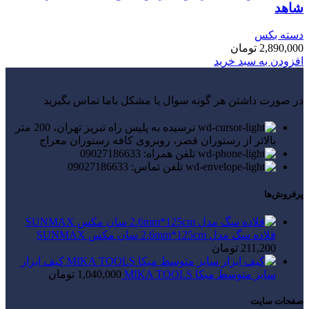
شاهد
دسته بکس
2,890,000
تومان
افزودن به سبد خرید
در صورت داشتن هر گونه سوال یا مشکل باما تماس بگیرید
نرسیده به پلیس راه تبریز تهران، 200 متر
بالاتر از رستوران قصر، روبروی کافه رستوران معراج
تلفن همراه: 09027186633
تلفن تماس: 09027186633
پرفروش‌ها
قلاده سگ مدل 2.6mm*125cm سان مکس SUNMAX
211,200
تومان
کیف ابزار
سایز متوسط میکا MIKA TOOLS
1,040,000
تومان
صفحات سایت