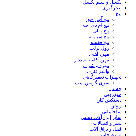
بکسل و سیم بکسل
پنچرگیری
پیچ
پیچ آچار خور
پیچ ام دی اف
پیچ پانلی
پیچ سرمته
پیچ قفسه
رول بولت
مهره آهنی
مهره کاسه نمددار
مهره واشردار
واشر فنری
تجهیزات تعمیرگاهی
سری گریس پمپ
چسب
خودرویی
دستکش کار
روغن
ساختمانی
سایز ابزارآلات دستی
شیر و اتصالات
قفل و یراق آلات
لوازم جانبی