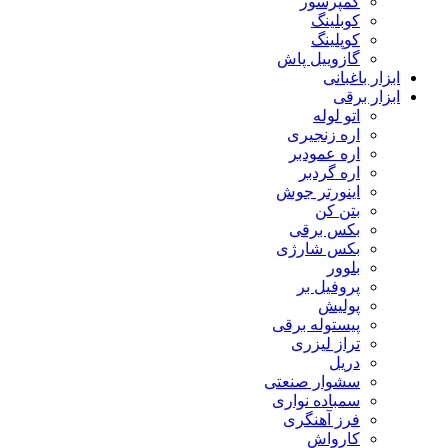
کمپرسور
کوبلینگ
کوپلینگ
گازوییل پاش
ابزار باغبانی
ابزار برقی
اتو لوله
اره زنجیری
اره عمودبر
اره گردبر
اینورتر جوش
بتن کن
بکس برقی
بکس شارژی
بلوور
پروفیل بر
پولیش
پیستوله برقی
تراز لیزری
دریل
سشوار صنعتی
سمباده نواری
فرز آهنگری
کارواش