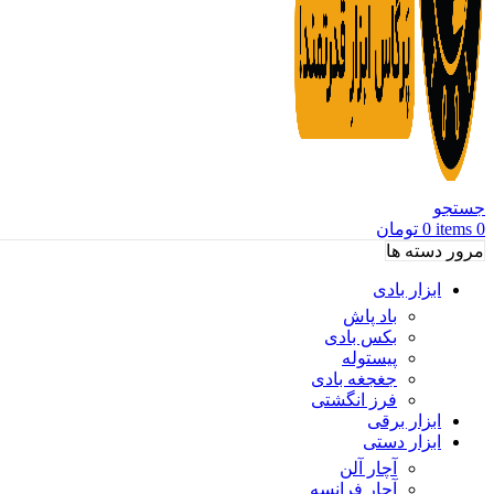
جستجو
0
items
0
تومان
مرور دسته ها
ابزار بادی
باد پاش
بکس بادی
پیستوله
جغجغه بادی
فرز انگشتی
ابزار برقی
ابزار دستی
آچار آلن
آچار فرانسه