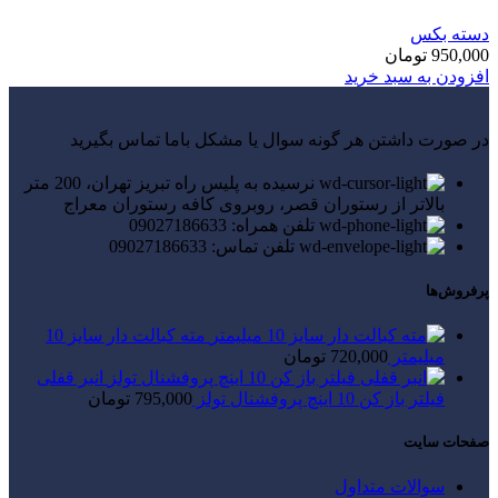
دسته بکس
950,000
تومان
افزودن به سبد خرید
در صورت داشتن هر گونه سوال یا مشکل باما تماس بگیرید
نرسیده به پلیس راه تبریز تهران، 200 متر
بالاتر از رستوران قصر، روبروی کافه رستوران معراج
تلفن همراه: 09027186633
تلفن تماس: 09027186633
پرفروش‌ها
مته کبالت دار سایز 10
میلیمتر
720,000
تومان
انبر قفلی
فیلتر باز کن 10 اینچ پروفشنال تولز
795,000
تومان
صفحات سایت
سوالات متداول