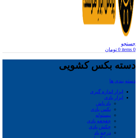
جستجو
0
items
0
تومان
دسته بکس کشویی
دسته بندی ها
ابزار اندازه گیری
ابزار بادی
باد پاش
بکس بادی
پیستوله
جغجغه بادی
چکش بادی
درجه باد