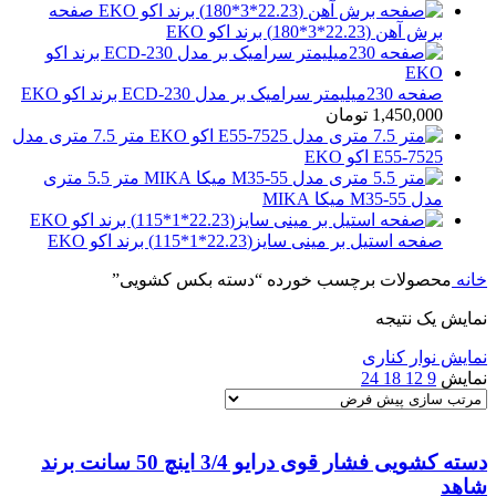
صفحه
برش آهن (22.23*3*180) برند اکو EKO
صفحه 230میلیمتر سرامیک بر مدل ECD-230 برند اکو EKO
1,450,000
تومان
متر 7.5 متری مدل
E55-7525 اکو EKO
متر 5.5 متری
مدل M35-55 میکا MIKA
صفحه استیل بر مینی سایز(22.23*1*115) برند اکو EKO
خانه
محصولات برچسب خورده “دسته بکس کشویی”
نمایش یک نتیجه
نمایش نوار کناری
نمایش
9
12
18
24
دسته کشویی فشار قوی درایو 3/4 اینچ 50 سانت برند
شاهد