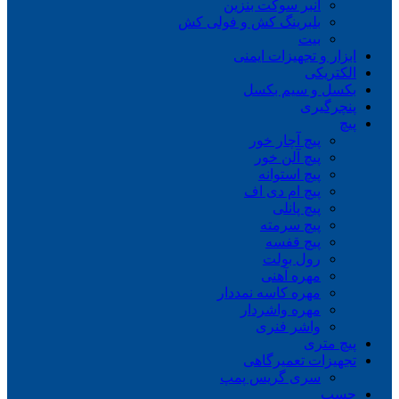
انبر سوکت بنزین
بلبرینگ کش و فولی کش
بیت
ابزار و تجهیزات ایمنی
الکتریکی
بکسل و سیم بکسل
پنچرگیری
پیچ
پیچ آچار خور
پیچ آلن خور
پیچ استوانه
پیچ ام دی اف
پیچ پانلی
پیچ سرمته
پیچ قفسه
رول بولت
مهره آهنی
مهره کاسه نمددار
مهره واشردار
واشر فنری
پیچ متری
تجهیزات تعمیرگاهی
سری گریس پمپ
چسب