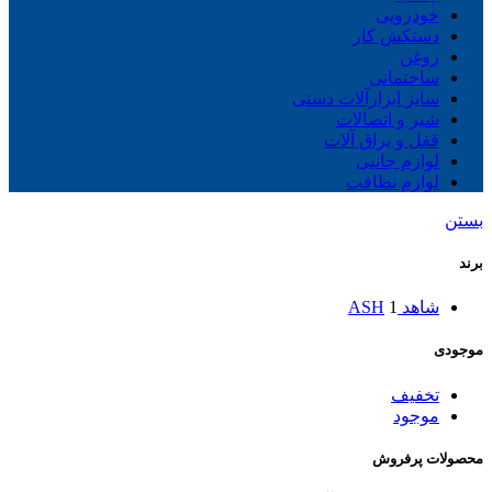
خودرویی
دستکش کار
روغن
ساختمانی
سایز ابزارآلات دستی
شیر و اتصالات
قفل و یراق آلات
لوازم جانبی
لوازم نظافت
بستن
برند
شاهد ASH
1
موجودی
تخفیف
موجود
محصولات پرفروش