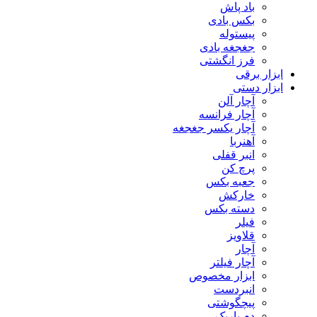
باد پاش
بکس بادی
پیستوله
جغجغه بادی
فرز انگشتی
ابزار برقی
ابزار دستی
آچار آلن
آچار فرانسه
آچار یکسر جغجغه
آهنربا
انبر قفلی
پرچ کن
جعبه بکس
خارکش
دسته بکس
فیلر
قلاویز
آچار
آچار فیلتر
ابزار مخصوص
انبردست
پیچگوشتی
دم باریک