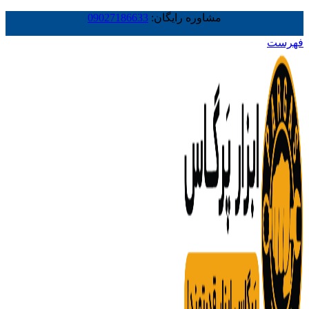
مشاوره رایگان:
09027186633
فهرست