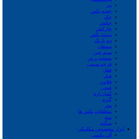
تبر
جعبه بکس
جک
چکش
خارکش
دسته بکس
دم باریک
سوهان
سیم چین
صفحه برش
فرچه سیمی
ففل
فیلر
قلاویز
قیچی
کمان اره
گیره
متر
متعلقات بکس ها
مته
منگنه
ابزار مخصوص مکانیکی
آلن بکسی