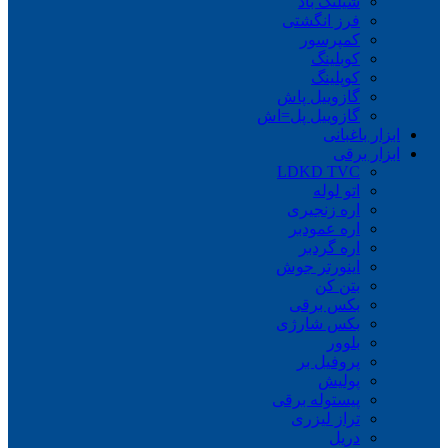
شیلنگ باد
فرز انگشتی
کمپرسور
کوبلینگ
کوپلینگ
گازوییل پاش
گازوییل پل=اش
ابزار باغبانی
ابزار برقی
LDKD TVC
اتو لوله
اره زنجیری
اره عمودبر
اره گردبر
اینورتر جوش
بتن کن
بکس برقی
بکس شارژی
بلوور
پروفیل بر
پولیش
پیستوله برقی
تراز لیزری
دریل