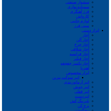
سشوار صنعتی
سمباده نواری
فرز آهنگری
کارواش
لوازم جانبی
مینی فرز
ابزار دستی
آچار
آچار آلن
آچار چرخ
آچار شلاقی
آچار فرانسه
آچار فیلتر
آچار یکسر جغجغه
آهنربا
ابزار مخصوص
انبر سوکت بنزین
انبر آرماتوربندی
انبر جوش
انبر قفلی
انبردست
بلبرینگ کش
پرچ کن
پیچگوشتی