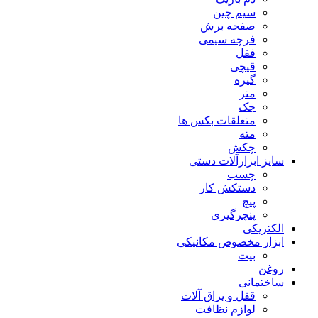
سیم چین
صفحه برش
فرچه سیمی
ففل
قیچی
گیره
متر
جک
متعلقات بکس ها
مته
چکش
سایز ابزارآلات دستی
چسب
دستکش کار
پیچ
پنچرگیری
الکتریکی
ابزار مخصوص مکانیکی
بیت
روغن
ساختمانی
قفل و یراق آلات
لوازم نظافت