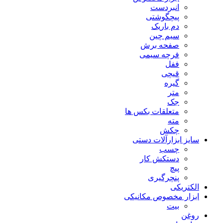
انبردست
پیچگوشتی
دم باریک
سیم چین
صفحه برش
فرچه سیمی
ففل
قیچی
گیره
متر
جک
متعلقات بکس ها
مته
چکش
سایز ابزارآلات دستی
چسب
دستکش کار
پیچ
پنچرگیری
الکتریکی
ابزار مخصوص مکانیکی
بیت
روغن