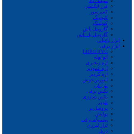
شیلنگ باد
فرز انگشتی
کمپرسور
کوبلینگ
کوپلینگ
گازوییل پاش
گازوییل پل=اش
ابزار باغبانی
ابزار برقی
LDKD TVC
اتو لوله
اره زنجیری
اره عمودبر
اره گردبر
اینورتر جوش
بتن کن
بکس برقی
بکس شارژی
بلوور
پروفیل بر
پولیش
پیستوله برقی
تراز لیزری
دریل