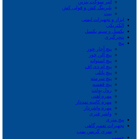
انبر سوکت بنزین
بلبرینگ کش و فولی کش
بیت
ابزار و تجهیزات ایمنی
الکتریکی
بکسل و سیم بکسل
پنچرگیری
پیچ
پیچ آچار خور
پیچ آلن خور
پیچ استوانه
پیچ ام دی اف
پیچ پانلی
پیچ سرمته
پیچ قفسه
رول بولت
مهره آهنی
مهره کاسه نمددار
مهره واشردار
واشر فنری
پیچ متری
تجهیزات تعمیرگاهی
سری گریس پمپ
چسب