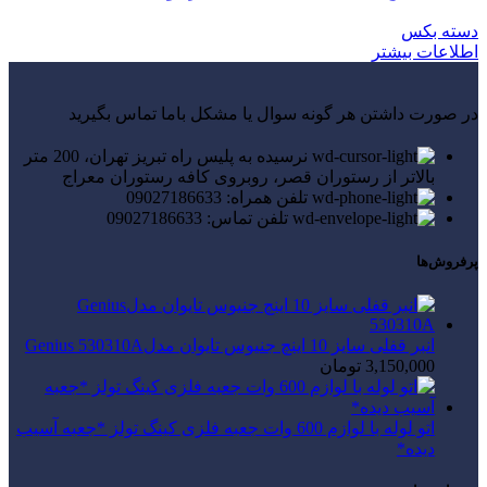
دسته بکس
اطلاعات بیشتر
در صورت داشتن هر گونه سوال یا مشکل باما تماس بگیرید
نرسیده به پلیس راه تبریز تهران، 200 متر
بالاتر از رستوران قصر، روبروی کافه رستوران معراج
تلفن همراه: 09027186633
تلفن تماس: 09027186633
پرفروش‌ها
انبر قفلی سایز 10 اینچ جنیوس تایوان مدلGenius 530310A
3,150,000
تومان
اتو لوله با لوازم 600 وات جعبه فلزی کینگ تولز *جعبه آسیب
دیده*