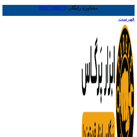
مشاوره رایگان:
09027186633
فهرست