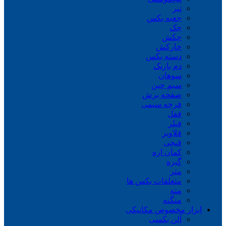
تبر
جعبه بکس
جک
چکش
خارکش
دسته بکس
دم باریک
سوهان
سیم چین
صفحه برش
فرچه سیمی
ففل
فیلر
قلاویز
قیچی
کمان اره
گیره
متر
متعلقات بکس ها
مته
منگنه
ابزار مخصوص مکانیکی
آلن بکسی