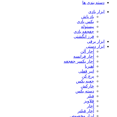
دسته بندی ها
ابزار بادی
باد پاش
بکس بادی
پیستوله
جغجغه بادی
فرز انگشتی
ابزار برقی
ابزار دستی
آچار آلن
آچار فرانسه
آچار یکسر جغجغه
آهنربا
انبر قفلی
پرچ کن
جعبه بکس
خارکش
دسته بکس
فیلر
قلاویز
آچار
آچار فیلتر
ابزار مخصوص