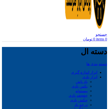
جستجو
0
items
0
تومان
دسته ال
دسته بندی ها
ابزار اندازه گیری
ابزار بادی
باد پاش
بکس بادی
پیستوله
جغجغه بادی
چکش بادی
درجه باد