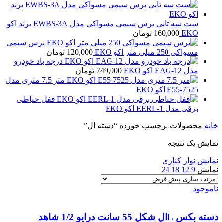
ست سه تایی برس سیمی مسواکی مدل EWBS-3A برند اکو
EKO
160,000
تومان
برس سیمی
مسواکی 250 میلی متر اکو EKO
120,000
تومان
درجه باد خودرو
مدل EAG-12 اکو EKO
749,000
تومان
متر 7.5 متری مدل
E55-7525 اکو EKO
قفل حیاطی
برقی مدل EERL-1 اکو EKO
خانه
محصولات برچسب خورده “دسته ال”
نمایش یک نتیجه
نمایش نوار کناری
نمایش
9
12
18
24
ناموجود
دسته بکس Lال شکل 55 سانت درایو 1/2 شاهد