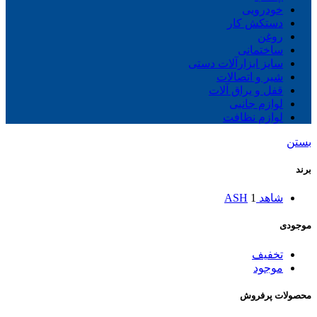
خودرویی
دستکش کار
روغن
ساختمانی
سایز ابزارآلات دستی
شیر و اتصالات
قفل و یراق آلات
لوازم جانبی
لوازم نظافت
بستن
برند
شاهد ASH
1
موجودی
تخفیف
موجود
محصولات پرفروش