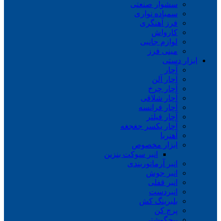
سشوار صنعتی
سمباده نواری
فرز آهنگری
کارواش
لوازم جانبی
مینی فرز
ابزار دستی
آچار
آچار آلن
آچار چرخ
آچار شلاقی
آچار فرانسه
آچار فیلتر
آچار یکسر جغجغه
آهنربا
ابزار مخصوص
انبر سوکت بنزین
انبر آرماتوربندی
انبر جوش
انبر قفلی
انبردست
بلبرینگ کش
پرچ کن
پیچگوشتی