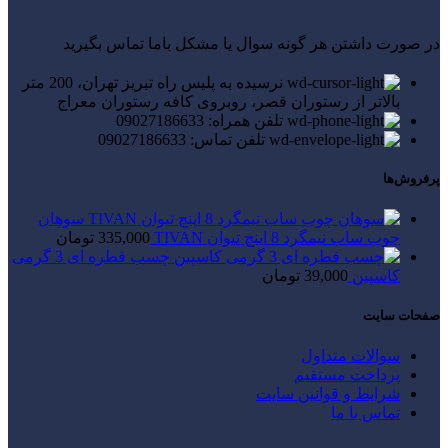
در صورت داشتن هر گونه سوال یا مشکل باما تماس بگیرید
نرسیده به پلیس راه تبریز تهران، 200 متر
بالاتر از رستوران قصر، روبروی کافه رستوران معراج
تلفن همراه: 09027186633
تلفن تماس: 09027186633
پرفروش‌ها
سوهان
چوب ساب نیمگرد 8 اینچ تیوان TIVAN
335,000
تومان
چسب قطره ای 3 گرمی
کاسپین
39,000
تومان
صفحات سایت
سوالات متداول
پرداخت مستقیم
شرایط و قوانین سایت
تماس با ما