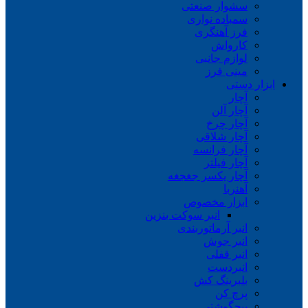
سشوار صنعتی
سمباده نواری
فرز آهنگری
کارواش
لوازم جانبی
مینی فرز
ابزار دستی
آچار
آچار آلن
آچار چرخ
آچار شلاقی
آچار فرانسه
آچار فیلتر
آچار یکسر جغجغه
آهنربا
ابزار مخصوص
انبر سوکت بنزین
انبر آرماتوربندی
انبر جوش
انبر قفلی
انبردست
بلبرینگ کش
پرچ کن
پیچگوشتی