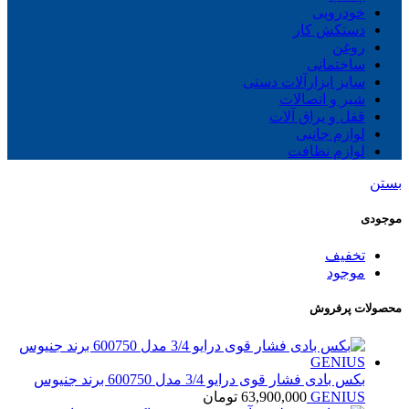
خودرویی
دستکش کار
روغن
ساختمانی
سایز ابزارآلات دستی
شیر و اتصالات
قفل و یراق آلات
لوازم جانبی
لوازم نظافت
بستن
موجودی
تخفیف
موجود
محصولات پرفروش
بکس بادی فشار قوی درایو 3/4 مدل 600750 برند جنیوس
GENIUS
63,900,000
تومان