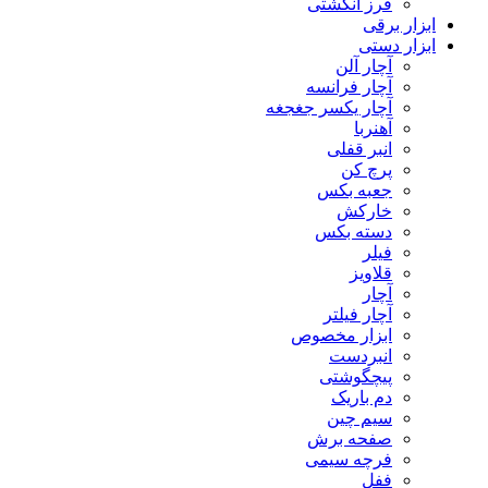
فرز انگشتی
ابزار برقی
ابزار دستی
آچار آلن
آچار فرانسه
آچار یکسر جغجغه
آهنربا
انبر قفلی
پرچ کن
جعبه بکس
خارکش
دسته بکس
فیلر
قلاویز
آچار
آچار فیلتر
ابزار مخصوص
انبردست
پیچگوشتی
دم باریک
سیم چین
صفحه برش
فرچه سیمی
ففل