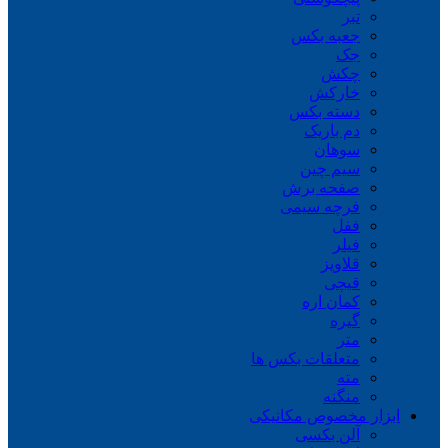
تبر
جعبه بکس
جک
چکش
خارکش
دسته بکس
دم باریک
سوهان
سیم چین
صفحه برش
فرچه سیمی
ففل
فیلر
قلاویز
قیچی
کمان اره
گیره
متر
متعلقات بکس ها
مته
منگنه
ابزار مخصوص مکانیکی
آلن بکسی