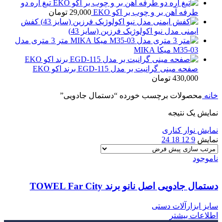
تیغ اره دو
طرفه آهن بر و چوب بر اکو EKO
29,000
تومان
کفش
ایمنی مدل نیو اکولوژیک فرزین (سایز 43)
متر 3 متری مدل
M35-03 میکا MIKA
صفحه مینی گرانیت بر مدل EGD-115 برند اکو EKO
430,000
تومان
خانه
محصولات برچسب خورده “دستمال جادویی”
نمایش یک نتیجه
نمایش نوار کناری
نمایش
9
12
18
24
ناموجود
دستمال جادویی اصل نانو برند TOWEL Far City
سایز ابزارآلات دستی
اطلاعات بیشتر