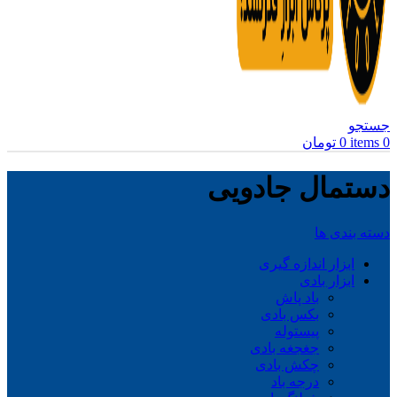
جستجو
0
items
0
تومان
دستمال جادویی
دسته بندی ها
ابزار اندازه گیری
ابزار بادی
باد پاش
بکس بادی
پیستوله
جغجغه بادی
چکش بادی
درجه باد