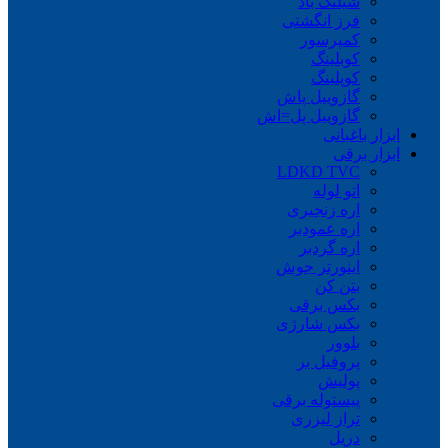
شیلنگ باد
فرز انگشتی
کمپرسور
کوبلینگ
کوپلینگ
گازوییل پاش
گازوییل پل=اش
ابزار باغبانی
ابزار برقی
LDKD TVC
اتو لوله
اره زنجیری
اره عمودبر
اره گردبر
اینورتر جوش
بتن کن
بکس برقی
بکس شارژی
بلوور
پروفیل بر
پولیش
پیستوله برقی
تراز لیزری
دریل