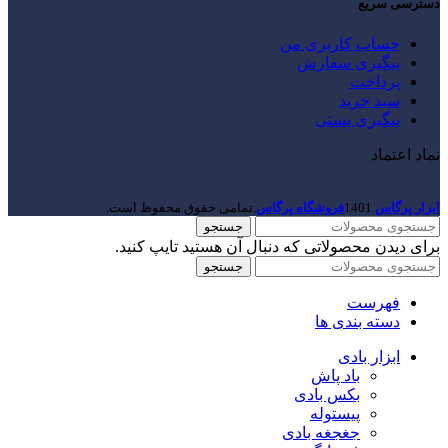
دسترسی سریع
حساب کاربری من
پیگیری سفارش
پرداخت
سبد خرید
پیگیری پستی
نماد اعتماد
ابزار پرگاس
1401
فروشگاه پرگاس
.تمامی حقوق محفوظ است.
جستجو
برای دیدن محصولاتی که دنبال آن هستید تایپ کنید.
جستجو
فهرست
دسته بندی ها
ابزار بادی
باد پاش
بکس بادی
پیستوله
جغجغه بادی