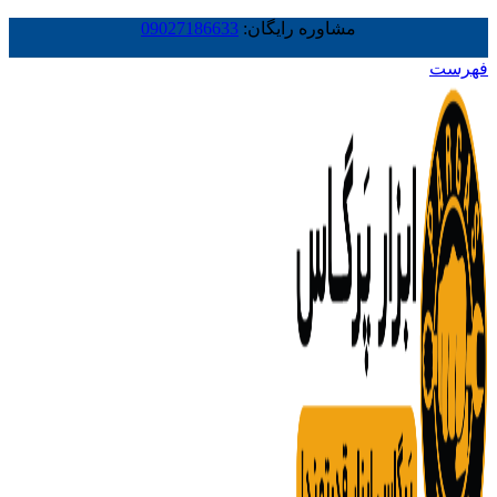
مشاوره رایگان:
09027186633
فهرست