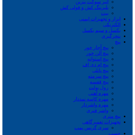
انبر سوکت بنزین
بلبرینگ کش و فولی کش
بیت
ابزار و تجهیزات ایمنی
الکتریکی
بکسل و سیم بکسل
پنچرگیری
پیچ
پیچ آچار خور
پیچ آلن خور
پیچ استوانه
پیچ ام دی اف
پیچ پانلی
پیچ سرمته
پیچ قفسه
رول بولت
مهره آهنی
مهره کاسه نمددار
مهره واشردار
واشر فنری
پیچ متری
تجهیزات تعمیرگاهی
سری گریس پمپ
چسب