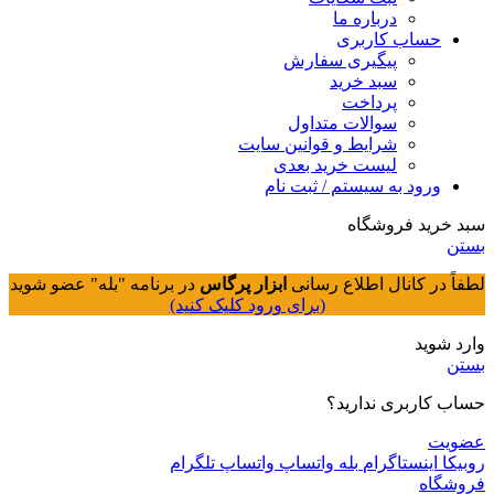
درباره ما
حساب کاربری
پیگیری سفارش
سبد خرید
پرداخت
سوالات متداول
شرایط و قوانین سایت
لیست خرید بعدی
ورود به سیستم / ثبت نام
سبد خرید فروشگاه
بستن
لطفاً در کانال اطلاع رسانی
ابزار پرگاس
در برنامه "بله" عضو شوید
(برای ورود کلیک کنید)
وارد شوید
بستن
حساب کاربری ندارید؟
عضویت
روبیکا
اینستاگرام
بله
واتساپ
واتساپ
تلگرام
فروشگاه