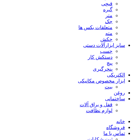
قیچی
گیره
متر
جک
متعلقات بکس ها
مته
چکش
سایز ابزارآلات دستی
چسب
دستکش کار
پیچ
پنچرگیری
الکتریکی
ابزار مخصوص مکانیکی
بیت
روغن
ساختمانی
قفل و یراق آلات
لوازم نظافت
خانه
فروشگاه
تماس با ما
ثبت شکایات