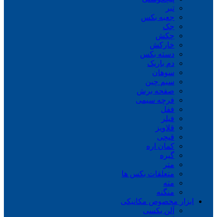
تبر
جعبه بکس
جک
چکش
خارکش
دسته بکس
دم باریک
سوهان
سیم چین
صفحه برش
فرچه سیمی
ففل
فیلر
قلاویز
قیچی
کمان اره
گیره
متر
متعلقات بکس ها
مته
منگنه
ابزار مخصوص مکانیکی
آلن بکسی