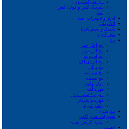
انبر سوکت بنزین
بلبرینگ کش و فولی کش
بیت
ابزار و تجهیزات ایمنی
الکتریکی
بکسل و سیم بکسل
پنچرگیری
پیچ
پیچ آچار خور
پیچ آلن خور
پیچ استوانه
پیچ ام دی اف
پیچ پانلی
پیچ سرمته
پیچ قفسه
رول بولت
مهره آهنی
مهره کاسه نمددار
مهره واشردار
واشر فنری
پیچ متری
تجهیزات تعمیرگاهی
سری گریس پمپ
چسب