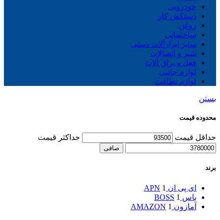
خودرویی
دستکش کار
روغن
ساختمانی
سایز ابزارآلات دستی
شیر و اتصالات
قفل و یراق آلات
لوازم جانبی
لوازم نظافت
بستن
محدوده قیمت
حداقل قیمت
حداكثر قيمت
صافی
برند
ای پی ان APN
1
باس BOSS
1
آمازون AMAZON
1