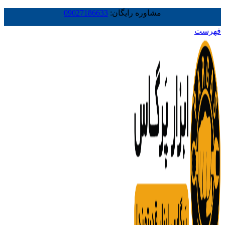
مشاوره رایگان:
09027186633
فهرست