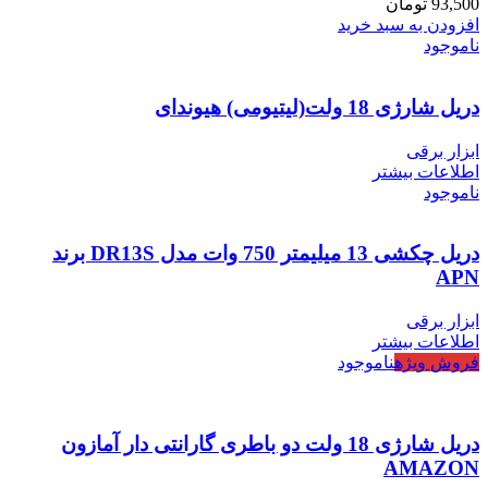
93,500
تومان
افزودن به سبد خرید
ناموجود
دریل شارژی 18 ولت(لیتیومی) هیوندای
ابزار برقی
اطلاعات بیشتر
ناموجود
دریل چکشی 13 میلیمتر 750 وات مدل DR13S برند
APN
ابزار برقی
اطلاعات بیشتر
فروش ویژه
ناموجود
دریل شارژی 18 ولت دو باطری گارانتی دار آمازون
AMAZON