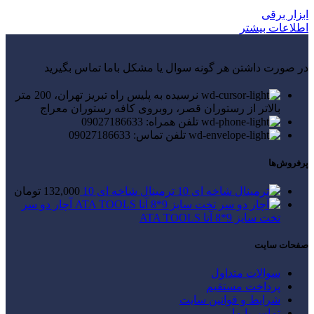
ابزار برقی
اطلاعات بیشتر
در صورت داشتن هر گونه سوال یا مشکل باما تماس بگیرید
نرسیده به پلیس راه تبریز تهران، 200 متر
بالاتر از رستوران قصر، روبروی کافه رستوران معراج
تلفن همراه: 09027186633
تلفن تماس: 09027186633
پرفروش‌ها
ترمینال شاخه ای 10
132,000
تومان
آچار دو سر
تخت سایز 9*8 آتا ATA TOOLS
صفحات سایت
سوالات متداول
پرداخت مستقیم
شرایط و قوانین سایت
تماس با ما