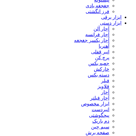
جغجغه بادی
فرز انگشتی
ابزار برقی
ابزار دستی
آچار آلن
آچار فرانسه
آچار یکسر جغجغه
آهنربا
انبر قفلی
پرچ کن
جعبه بکس
خارکش
دسته بکس
فیلر
قلاویز
آچار
آچار فیلتر
ابزار مخصوص
انبردست
پیچگوشتی
دم باریک
سیم چین
صفحه برش