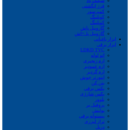
شیلنگ باد
فرز انگشتی
کمپرسور
کوبلینگ
کوپلینگ
گازوییل پاش
گازوییل پل=اش
ابزار باغبانی
ابزار برقی
LDKD TVC
اتو لوله
اره زنجیری
اره عمودبر
اره گردبر
اینورتر جوش
بتن کن
بکس برقی
بکس شارژی
بلوور
پروفیل بر
پولیش
پیستوله برقی
تراز لیزری
دریل