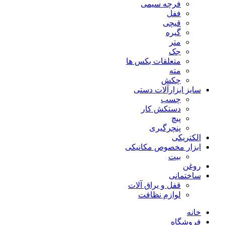
فرچه سیمی
ففل
قیچی
گیره
متر
جک
متعلقات بکس ها
مته
چکش
سایز ابزارآلات دستی
چسب
دستکش کار
پیچ
پنچرگیری
الکتریکی
ابزار مخصوص مکانیکی
بیت
روغن
ساختمانی
قفل و یراق آلات
لوازم نظافت
خانه
فروشگاه