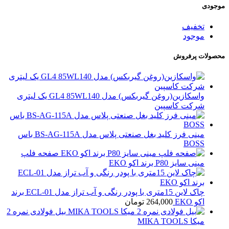
موجودی
تخفیف
موجود
محصولات پرفروش
واسکازین(روغن گیربکس) مدل GL4 85WL140 یک لیتری
شرکت کاسپین
مینی فرز کلید بغل صنعتی پلاس مدل BS-AG-115A باس
BOSS
صفحه فلپ
مینی سایز P80 برند اکو EKO
چاک لاین 15متری با پودر رنگی و آب تراز مدل ECL-01 برند
اکو EKO
264,000
تومان
بیل فولادی نمره 2
میکا MIKA TOOLS