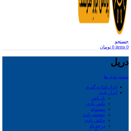
جستجو
0
items
0
تومان
دریل
دسته بندی ها
ابزار اندازه گیری
ابزار بادی
باد پاش
بکس بادی
پیستوله
جغجغه بادی
چکش بادی
درجه باد