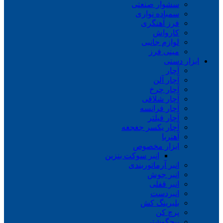
سشوار صنعتی
سمباده نواری
فرز آهنگری
کارواش
لوازم جانبی
مینی فرز
ابزار دستی
آچار
آچار آلن
آچار چرخ
آچار شلاقی
آچار فرانسه
آچار فیلتر
آچار یکسر جغجغه
آهنربا
ابزار مخصوص
انبر سوکت بنزین
انبر آرماتوربندی
انبر جوش
انبر قفلی
انبردست
بلبرینگ کش
پرچ کن
پیچگوشتی