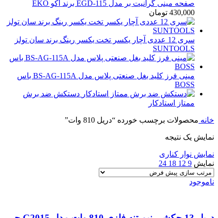
صفحه مینی گرانیت بر مدل EGD-115 برند اکو EKO
430,000
تومان
سری 12 عددی آچار یکسر تخت یکسر رینگ برند سان تولز
SUNTOOLS
مینی فرز کلید بغل صنعتی پلاس مدل BS-AG-115A باس
BOSS
دستکش ضد برش
ممتاز استادکار
خانه
محصولات برچسب خورده “دریل 810 وات”
نمایش یک نتیجه
نمایش نوار کناری
نمایش
9
12
18
24
ناموجود
دریل 13 چکشی نیم تنه فلزی 810 وات مدل G2015 جی