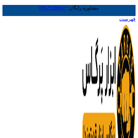
مشاوره رایگان:
09027186633
فهرست