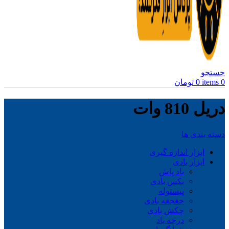
جستجو
0
items
0
تومان
دریل 810 وات
دسته بندی ها
ابزار اندازه گیری
ابزار بادی
باد پاش
بکس بادی
پیستوله
جغجغه بادی
چکش بادی
درجه باد