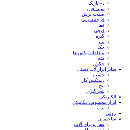
دم باریک
سیم چین
صفحه برش
فرچه سیمی
ففل
قیچی
گیره
متر
جک
متعلقات بکس ها
مته
چکش
سایز ابزارآلات دستی
چسب
دستکش کار
پیچ
پنچرگیری
الکتریکی
ابزار مخصوص مکانیکی
بیت
روغن
ساختمانی
قفل و یراق آلات
لوازم نظافت