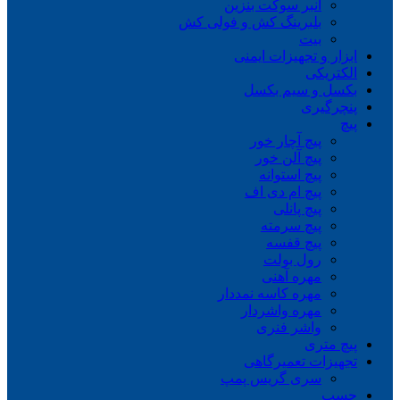
انبر سوکت بنزین
بلبرینگ کش و فولی کش
بیت
ابزار و تجهیزات ایمنی
الکتریکی
بکسل و سیم بکسل
پنچرگیری
پیچ
پیچ آچار خور
پیچ آلن خور
پیچ استوانه
پیچ ام دی اف
پیچ پانلی
پیچ سرمته
پیچ قفسه
رول بولت
مهره آهنی
مهره کاسه نمددار
مهره واشردار
واشر فنری
پیچ متری
تجهیزات تعمیرگاهی
سری گریس پمپ
چسب