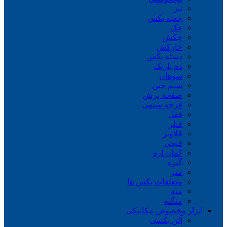
تبر
جعبه بکس
جک
چکش
خارکش
دسته بکس
دم باریک
سوهان
سیم چین
صفحه برش
فرچه سیمی
ففل
فیلر
قلاویز
قیچی
کمان اره
گیره
متر
متعلقات بکس ها
مته
منگنه
ابزار مخصوص مکانیکی
آلن بکسی