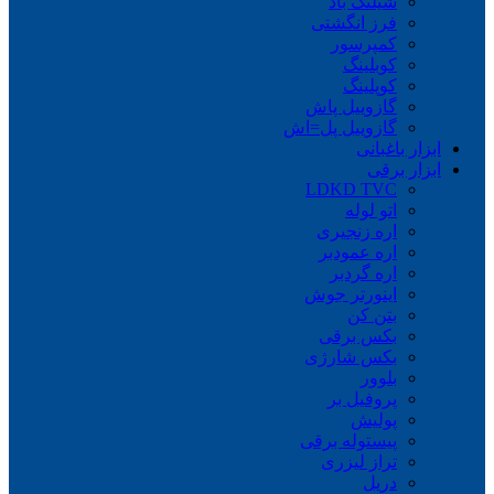
شیلنگ باد
فرز انگشتی
کمپرسور
کوبلینگ
کوپلینگ
گازوییل پاش
گازوییل پل=اش
ابزار باغبانی
ابزار برقی
LDKD TVC
اتو لوله
اره زنجیری
اره عمودبر
اره گردبر
اینورتر جوش
بتن کن
بکس برقی
بکس شارژی
بلوور
پروفیل بر
پولیش
پیستوله برقی
تراز لیزری
دریل