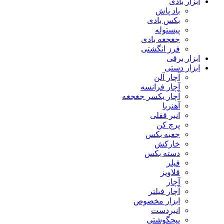
ابزار بادی
باد پاش
بکس بادی
پیستوله
جغجغه بادی
فرز انگشتی
ابزار برقی
ابزار دستی
آچار آلن
آچار فرانسه
آچار یکسر جغجغه
آهنربا
انبر قفلی
پرچ کن
جعبه بکس
خارکش
دسته بکس
فیلر
قلاویز
آچار
آچار فیلتر
ابزار مخصوص
انبردست
پیچگوشتی