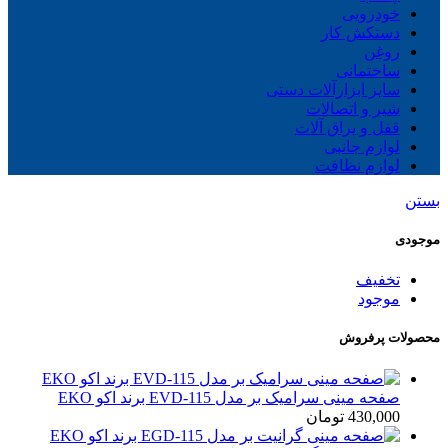
خودرویی
دستکش کار
روغن
ساختمانی
سایز ابزارآلات دستی
شیر و اتصالات
قفل و یراق آلات
لوازم جانبی
لوازم نظافت
بستن
موجودی
تخفیف
موجود
محصولات پرفروش
صفحه مینی سرامیک بر مدل EVD-115 برند اکو EKO
430,000
تومان