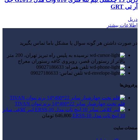
آر تی GRT
دریل
اطلاعات بیشتر
در صورت داشتن هر گونه سوال یا مشکل باما تماس بگیرید
نرسیده به پلیس راه تبریز تهران، 200 متر
بالاتر از رستوران قصر، روبروی کافه رستوران معراج
تلفن همراه: 09027186633
تلفن تماس: 09027186633
پرفروش‌ها
قلم تخت چهارشیار سایز 22*400*14 برند تیوان TIVAN
انبر کلاغی سایز
10 اینچ تات مدل ERSS-10
646,800
تومان
صفحات سایت