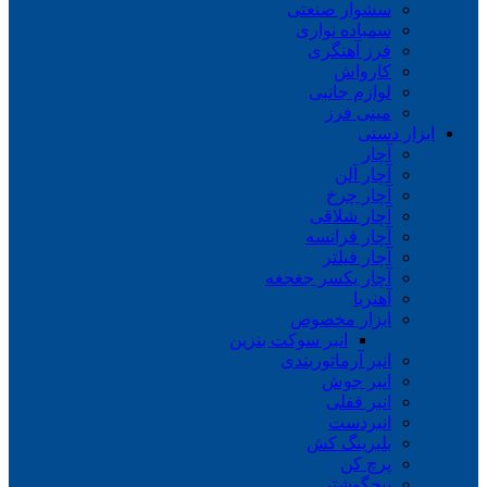
سشوار صنعتی
سمباده نواری
فرز آهنگری
کارواش
لوازم جانبی
مینی فرز
ابزار دستی
آچار
آچار آلن
آچار چرخ
آچار شلاقی
آچار فرانسه
آچار فیلتر
آچار یکسر جغجغه
آهنربا
ابزار مخصوص
انبر سوکت بنزین
انبر آرماتوربندی
انبر جوش
انبر قفلی
انبردست
بلبرینگ کش
پرچ کن
پیچگوشتی