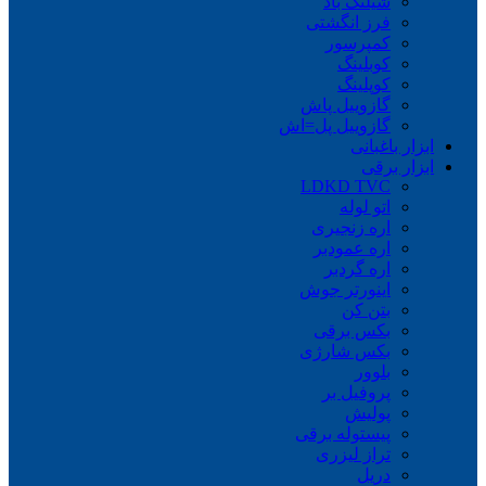
شیلنگ باد
فرز انگشتی
کمپرسور
کوبلینگ
کوپلینگ
گازوییل پاش
گازوییل پل=اش
ابزار باغبانی
ابزار برقی
LDKD TVC
اتو لوله
اره زنجیری
اره عمودبر
اره گردبر
اینورتر جوش
بتن کن
بکس برقی
بکس شارژی
بلوور
پروفیل بر
پولیش
پیستوله برقی
تراز لیزری
دریل