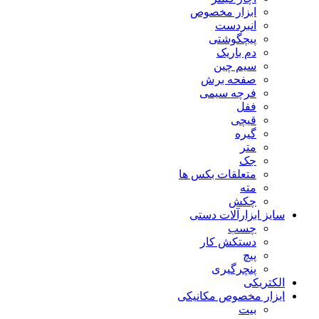
ابزار مخصوص
انبردست
پیچگوشتی
دم باریک
سیم چین
صفحه برش
فرچه سیمی
ففل
قیچی
گیره
متر
جک
متعلقات بکس ها
مته
چکش
سایز ابزارآلات دستی
چسب
دستکش کار
پیچ
پنچرگیری
الکتریکی
ابزار مخصوص مکانیکی
بیت