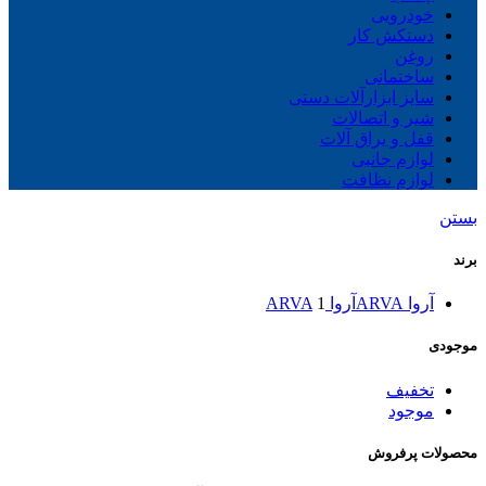
خودرویی
دستکش کار
روغن
ساختمانی
سایز ابزارآلات دستی
شیر و اتصالات
قفل و یراق آلات
لوازم جانبی
لوازم نظافت
بستن
برند
آروا ARVA
آروا ARVA
1
موجودی
تخفیف
موجود
محصولات پرفروش