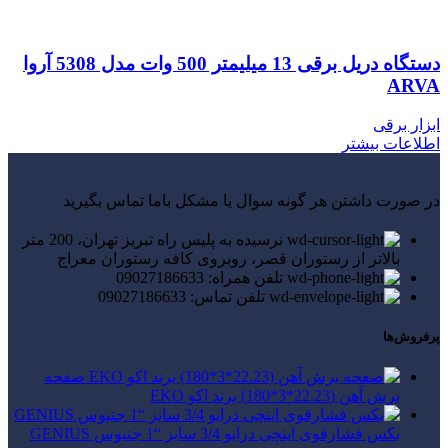
دستگاه دریل برقی 13 میلیمتر 500 وات مدل 5308 آروا
ARVA
ابزار برقی
اطلاعات بیشتر
در صورت داشتن هر گونه سوال یا مشکل باما تماس بگیرید
نرسیده به پلیس راه تبریز تهران، 200 متر
بالاتر از رستوران قصر، روبروی کافه رستوران معراج
تلفن همراه: 09027186633
تلفن تماس: 09027186633
پرفروش‌ها
صفحه
برش آهن (22.23*3*180) برند اکو EKO
بکس فشارقوی اینچی درایو 3/4 سایز “1 جنیوس GENIUS