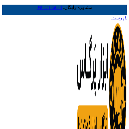
مشاوره رایگان:
09027186633
فهرست