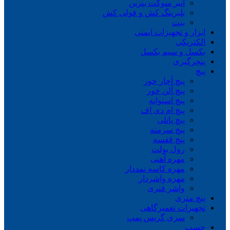
انبر سوکت بنزین
بلبرینگ کش و فولی کش
بیت
ابزار و تجهیزات ایمنی
الکتریکی
بکسل و سیم بکسل
پنچرگیری
پیچ
پیچ آچار خور
پیچ آلن خور
پیچ استوانه
پیچ ام دی اف
پیچ پانلی
پیچ سرمته
پیچ قفسه
رول بولت
مهره آهنی
مهره کاسه نمددار
مهره واشردار
واشر فنری
پیچ متری
تجهیزات تعمیرگاهی
سری گریس پمپ
چسب