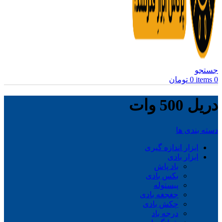
جستجو
0
items
0
تومان
دریل 500 وات
دسته بندی ها
ابزار اندازه گیری
ابزار بادی
باد پاش
بکس بادی
پیستوله
جغجغه بادی
چکش بادی
درجه باد