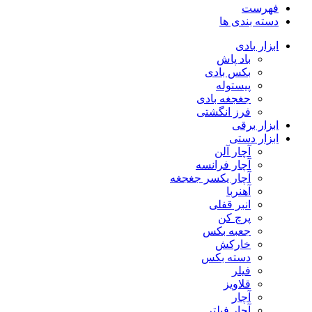
فهرست
دسته بندی ها
ابزار بادی
باد پاش
بکس بادی
پیستوله
جغجغه بادی
فرز انگشتی
ابزار برقی
ابزار دستی
آچار آلن
آچار فرانسه
آچار یکسر جغجغه
آهنربا
انبر قفلی
پرچ کن
جعبه بکس
خارکش
دسته بکس
فیلر
قلاویز
آچار
آچار فیلتر