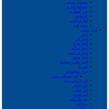
سشوار صنعتی
سمباده نواری
فرز آهنگری
کارواش
لوازم جانبی
مینی فرز
ابزار دستی
آچار
آچار آلن
آچار چرخ
آچار شلاقی
آچار فرانسه
آچار فیلتر
آچار یکسر جغجغه
آهنربا
ابزار مخصوص
انبر سوکت بنزین
انبر آرماتوربندی
انبر جوش
انبر قفلی
انبردست
بلبرینگ کش
پرچ کن
پیچگوشتی