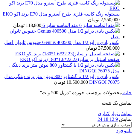
پیستوله رنگ کاسه فلزی طرح آسترو مدل E70 برند اکو EKO
2,550,000
تومان
مته الماسه سایز 6
118,800
تومان
بکس بادی درایو 1/2 مدل Genius 400500 جنیوس تایوان اصل
37,500,000
تومان
صفحه استیل بر سایز(22.23*1.6*180) برند اکو EKO
بکس بادی درایو 1/2 با گشتاور 800 نیوتن متر برند دینگی مدل
76075 DINGQI
10,500,000
تومان
خانه
محصولات برچسب خورده “دریل 500 وات”
نمایش یک نتیجه
نمایش نوار کناری
نمایش
9
12
18
24
ناموجود