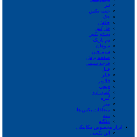
تبر
جعبه بکس
جک
چکش
خارکش
دسته بکس
دم باریک
سوهان
سیم چین
صفحه برش
فرچه سیمی
ففل
فیلر
قلاویز
قیچی
کمان اره
گیره
متر
متعلقات بکس ها
مته
منگنه
ابزار مخصوص مکانیکی
آلن بکسی