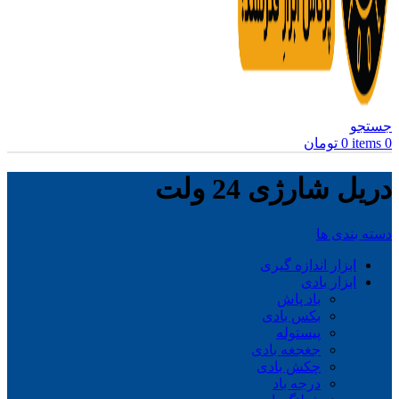
جستجو
0
items
0
تومان
دریل شارژی 24 ولت
دسته بندی ها
ابزار اندازه گیری
ابزار بادی
باد پاش
بکس بادی
پیستوله
جغجغه بادی
چکش بادی
درجه باد