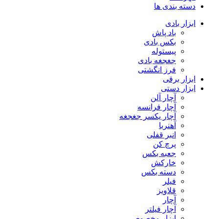
دسته بندی ها
ابزار بادی
باد پاش
بکس بادی
پیستوله
جغجغه بادی
فرز انگشتی
ابزار برقی
ابزار دستی
آچار آلن
آچار فرانسه
آچار یکسر جغجغه
آهنربا
انبر قفلی
پرچ کن
جعبه بکس
خارکش
دسته بکس
فیلر
قلاویز
آچار
آچار فیلتر
ابزار مخصوص