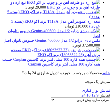
تیغ اره دو
طرفه آهن بر و چوب بر اکو EKO
29,000
تومان
تیغه اره عمودبر آهن مدل T118A برند اکو EKO (بسته 5
عددی)
210,000
تومان
بکس بادی درایو 1/2 مدل Genius 400500 جنیوس تایوان اصل
37,500,000
تومان
صفحه
برش آهن (22.23*3*180) برند اکو EKO
چسب
همه کاره 100 میلی لیتر برند کاسپین Caspian
خانه
محصولات برچسب خورده “دریل شارژی 24 ولت”
نمایش یک نتیجه
نمایش نوار کناری
نمایش
9
12
18
24