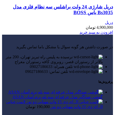
دریل شارژی 24 ولت براشلس سه نظام فلزی مدل
Bs3035 باس BOSS
دریل
4,900,000
تومان
افزودن به سبد خرید
در صورت داشتن هر گونه سوال یا مشکل باما تماس بگیرید
نرسیده به پلیس راه تبریز تهران، 200 متر
بالاتر از رستوران قصر، روبروی کافه رستوران معراج
تلفن همراه: 09027186633
تلفن تماس: 09027186633
پرفروش‌ها
گوشی صداگیر مدل حرفه ای سه پله برند آسان ASAN
لامپ حبابی
ال ای دی 15 وات مهتابی دو نور
190,000
تومان