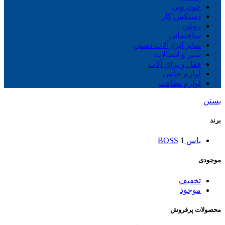
خودرویی
دستکش کار
روغن
ساختمانی
سایز ابزارآلات دستی
شیر و اتصالات
قفل و یراق آلات
لوازم جانبی
لوازم نظافت
بستن
برند
باس BOSS
1
موجودی
تخفیف
موجود
محصولات پرفروش