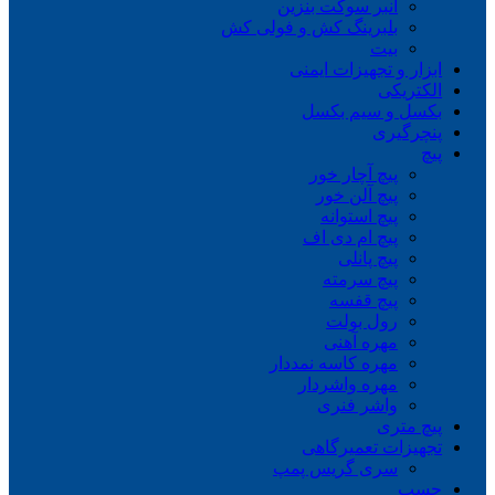
انبر سوکت بنزین
بلبرینگ کش و فولی کش
بیت
ابزار و تجهیزات ایمنی
الکتریکی
بکسل و سیم بکسل
پنچرگیری
پیچ
پیچ آچار خور
پیچ آلن خور
پیچ استوانه
پیچ ام دی اف
پیچ پانلی
پیچ سرمته
پیچ قفسه
رول بولت
مهره آهنی
مهره کاسه نمددار
مهره واشردار
واشر فنری
پیچ متری
تجهیزات تعمیرگاهی
سری گریس پمپ
چسب