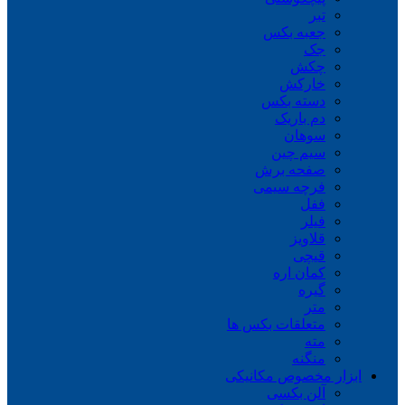
تبر
جعبه بکس
جک
چکش
خارکش
دسته بکس
دم باریک
سوهان
سیم چین
صفحه برش
فرچه سیمی
ففل
فیلر
قلاویز
قیچی
کمان اره
گیره
متر
متعلقات بکس ها
مته
منگنه
ابزار مخصوص مکانیکی
آلن بکسی