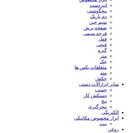
انبردست
پیچگوشتی
دم باریک
سیم چین
صفحه برش
فرچه سیمی
ففل
قیچی
گیره
متر
جک
متعلقات بکس ها
مته
چکش
سایز ابزارآلات دستی
چسب
دستکش کار
پیچ
پنچرگیری
الکتریکی
ابزار مخصوص مکانیکی
بیت
روغن