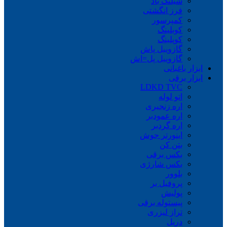
شیلنگ باد
فرز انگشتی
کمپرسور
کوبلینگ
کوپلینگ
گازوییل پاش
گازوییل پل=اش
ابزار باغبانی
ابزار برقی
LDKD TVC
اتو لوله
اره زنجیری
اره عمودبر
اره گردبر
اینورتر جوش
بتن کن
بکس برقی
بکس شارژی
بلوور
پروفیل بر
پولیش
پیستوله برقی
تراز لیزری
دریل