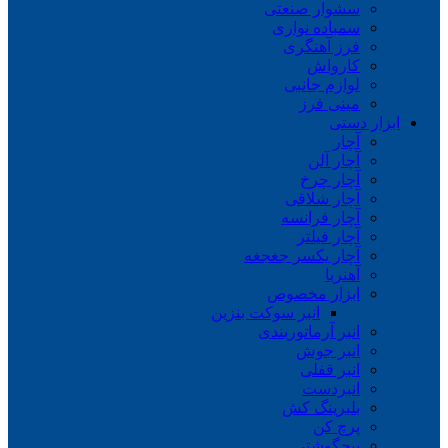
سشوار صنعتی
سمباده نواری
فرز آهنگری
کارواش
لوازم جانبی
مینی فرز
ابزار دستی
آچار
آچار آلن
آچار چرخ
آچار شلاقی
آچار فرانسه
آچار فیلتر
آچار یکسر جغجغه
آهنربا
ابزار مخصوص
انبر سوکت بنزین
انبر آرماتوربندی
انبر جوش
انبر قفلی
انبردست
بلبرینگ کش
پرچ کن
پیچگوشتی