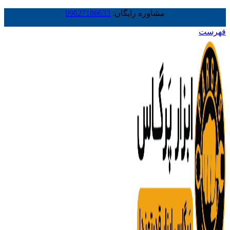
مشاوره رایگان:
09027186633
فهرست