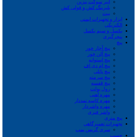
انبر سوکت بنزین
بلبرینگ کش و فولی کش
بیت
ابزار و تجهیزات ایمنی
الکتریکی
بکسل و سیم بکسل
پنچرگیری
پیچ
پیچ آچار خور
پیچ آلن خور
پیچ استوانه
پیچ ام دی اف
پیچ پانلی
پیچ سرمته
پیچ قفسه
رول بولت
مهره آهنی
مهره کاسه نمددار
مهره واشردار
واشر فنری
پیچ متری
تجهیزات تعمیرگاهی
سری گریس پمپ
چسب