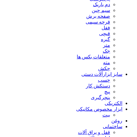
دم باریک
سیم چین
صفحه برش
فرچه سیمی
ففل
قیچی
گیره
متر
جک
متعلقات بکس ها
مته
چکش
سایز ابزارآلات دستی
چسب
دستکش کار
پیچ
پنچرگیری
الکتریکی
ابزار مخصوص مکانیکی
بیت
روغن
ساختمانی
قفل و یراق آلات