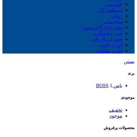
خودرویی
دستکش کار
روغن
ساختمانی
سایز ابزارآلات دستی
شیر و اتصالات
قفل و یراق آلات
لوازم جانبی
لوازم نظافت
بستن
برند
باس BOSS
1
موجودی
تخفیف
موجود
محصولات پرفروش