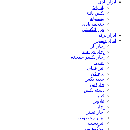
ابزار بادی
باد پاش
بکس بادی
پیستوله
جغجغه بادی
فرز انگشتی
ابزار برقی
ابزار دستی
آچار آلن
آچار فرانسه
آچار یکسر جغجغه
آهنربا
انبر قفلی
پرچ کن
جعبه بکس
خارکش
دسته بکس
فیلر
قلاویز
آچار
آچار فیلتر
ابزار مخصوص
انبردست
پیچگوشتی