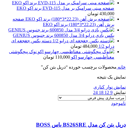
صفحه مینی سرامیک بر مدل EVD-115 برند اکو EKO
430,000
تومان
صفحه
برش آهن (22.23*3*180) برند اکو EKO
بکس بادی درایو 3/4 مدل 600850 برند جنیوس GENIUS
دسته بکس جغجغه ای
درایو 1/2
484,000
تومان
نوک پیچگوشتی
مغناطیسی چهارسو اکو
110,000
تومان
خانه
محصولات برچسب خورده “دریل بتن کن”
نمایش یک نتیجه
نمایش نوار کناری
نمایش
9
12
18
24
ناموجود
دریل بتن کن مدل BS26SRE باس BOSS