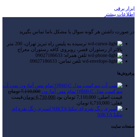
ابزار برقی
اطلاعات بیشتر
در صورت داشتن هر گونه سوال یا مشکل باما تماس بگیرید
نرسیده به پلیس راه تبریز تهران، 200 متر
بالاتر از رستوران قصر، روبروی کافه رستوران معراج
تلفن همراه: 09027186633
تلفن تماس: 09027186633
پرفروش‌ها
پمپ آب
نیم اسب مدل QB60-C تمام مس آمازون
7,110,000
تومان
قیمت اصلی: 7,110,000 تومان بود.
6,710,000
تومان
قیمت
فعلی: 6,710,000 تومان.
اسپری رنگ نقره ای
نیکتا NIKTA
صفحات سایت