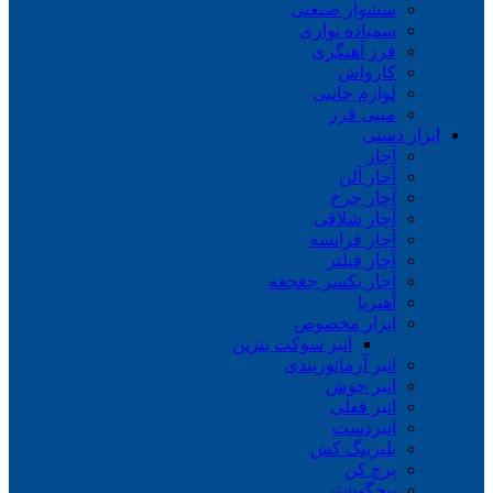
سشوار صنعتی
سمباده نواری
فرز آهنگری
کارواش
لوازم جانبی
مینی فرز
ابزار دستی
آچار
آچار آلن
آچار چرخ
آچار شلاقی
آچار فرانسه
آچار فیلتر
آچار یکسر جغجغه
آهنربا
ابزار مخصوص
انبر سوکت بنزین
انبر آرماتوربندی
انبر جوش
انبر قفلی
انبردست
بلبرینگ کش
پرچ کن
پیچگوشتی