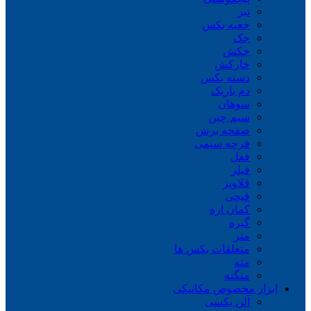
تبر
جعبه بکس
جک
چکش
خارکش
دسته بکس
دم باریک
سوهان
سیم چین
صفحه برش
فرچه سیمی
ففل
فیلر
قلاویز
قیچی
کمان اره
گیره
متر
متعلقات بکس ها
مته
منگنه
ابزار مخصوص مکانیکی
آلن بکسی