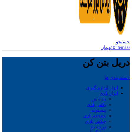
جستجو
0
items
0
تومان
دریل بتن کن
دسته بندی ها
ابزار اندازه گیری
ابزار بادی
باد پاش
بکس بادی
پیستوله
جغجغه بادی
چکش بادی
درجه باد