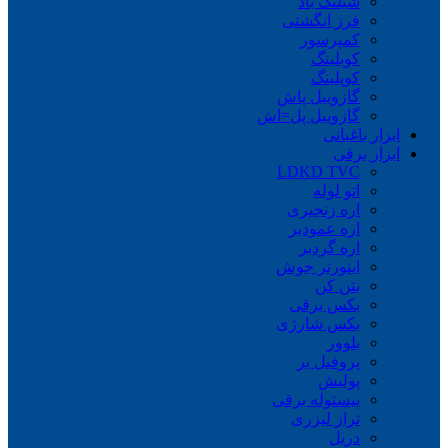
شیلنگ باد
فرز انگشتی
کمپرسور
کوبلینگ
کوپلینگ
گازوییل پاش
گازوییل پل=اش
ابزار باغبانی
ابزار برقی
LDKD TVC
اتو لوله
اره زنجیری
اره عمودبر
اره گردبر
اینورتر جوش
بتن کن
بکس برقی
بکس شارژی
بلوور
پروفیل بر
پولیش
پیستوله برقی
تراز لیزری
دریل