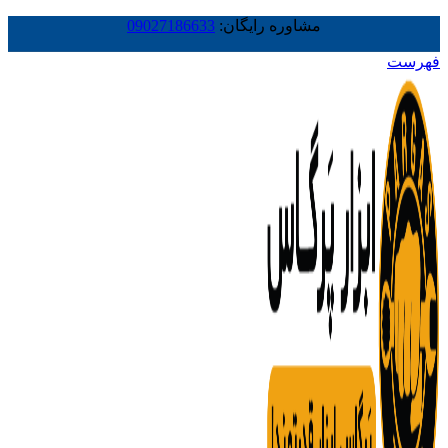
مشاوره رایگان:
09027186633
فهرست