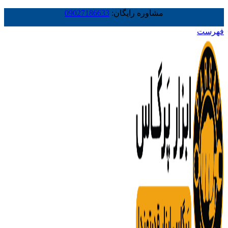
مشاوره رایگان:
09027186633
فهرست