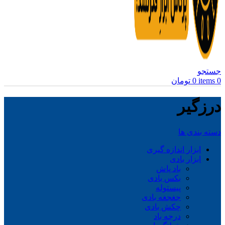
جستجو
0
items
0
تومان
درزگیر
دسته بندی ها
ابزار اندازه گیری
ابزار بادی
باد پاش
بکس بادی
پیستوله
جغجغه بادی
چکش بادی
درجه باد