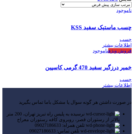
ناموجود
چسب ماستیک سفید KSS
چسب
اطلاعات بیشتر
فروش ویژه
ناموجود
خمیر درزگیر سفید 470 گرمی کاسپین
چسب
اطلاعات بیشتر
در صورت داشتن هر گونه سوال یا مشکل باما تماس بگیرید
نرسیده به پلیس راه تبریز تهران، 200 متر
بالاتر از رستوران قصر، روبروی کافه رستوران معراج
تلفن همراه: 09027186633
تلفن تماس: 09027186633