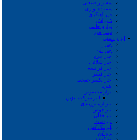
سشوار صنعتی
سمباده نواری
فرز آهنگری
کارواش
لوازم جانبی
مینی فرز
ابزار دستی
آچار
آچار آلن
آچار چرخ
آچار شلاقی
آچار فرانسه
آچار فیلتر
آچار یکسر جغجغه
آهنربا
ابزار مخصوص
انبر سوکت بنزین
انبر آرماتوربندی
انبر جوش
انبر قفلی
انبردست
بلبرینگ کش
پرچ کن
پیچگوشتی