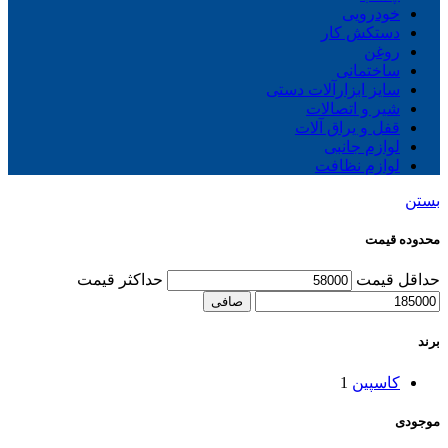
خودرویی
دستکش کار
روغن
ساختمانی
سایز ابزارآلات دستی
شیر و اتصالات
قفل و یراق آلات
لوازم جانبی
لوازم نظافت
بستن
محدوده قیمت
حداقل قیمت
حداكثر قيمت
صافی
برند
کاسپین
1
موجودی