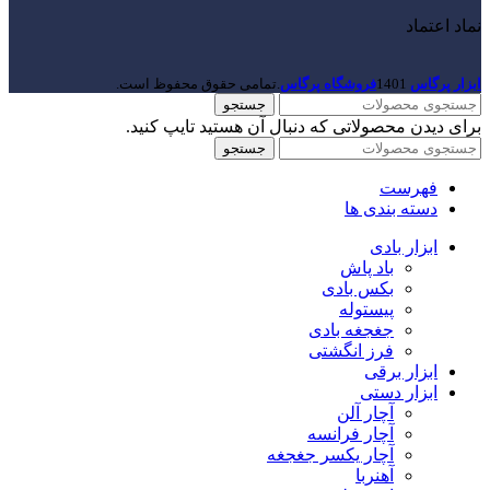
نماد اعتماد
ابزار پرگاس
1401
فروشگاه پرگاس
.تمامی حقوق محفوظ است.
جستجو
برای دیدن محصولاتی که دنبال آن هستید تایپ کنید.
جستجو
فهرست
دسته بندی ها
ابزار بادی
باد پاش
بکس بادی
پیستوله
جغجغه بادی
فرز انگشتی
ابزار برقی
ابزار دستی
آچار آلن
آچار فرانسه
آچار یکسر جغجغه
آهنربا