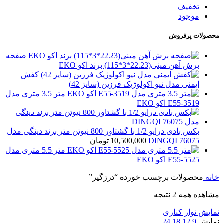
تخفیف
موجود
محصولات پرفروش
صفحه
برش آهن مینی(22.23*3*115) برند اکو EKO
کفش
ایمنی مدل نیو اکولوژیک فرزین (سایز 42)
متر 3.5 متری مدل
E55-3519 اکو EKO
بکس بادی درایو 1/2 با گشتاور 800 نیوتن متر برند دینگی مدل
76075 DINGQI
10,500,000
تومان
متر 5.5 متری مدل
E55-5525 اکو EKO
خانه
محصولات برچسب خورده “درزگیر”
مشاهده همه 2 نتیجه
نمایش نوار کناری
نمایش
9
12
18
24