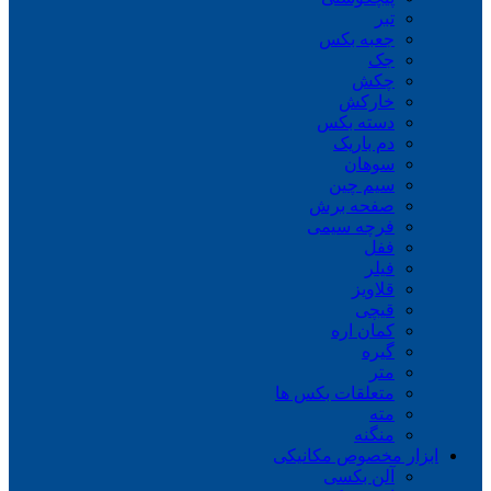
تبر
جعبه بکس
جک
چکش
خارکش
دسته بکس
دم باریک
سوهان
سیم چین
صفحه برش
فرچه سیمی
ففل
فیلر
قلاویز
قیچی
کمان اره
گیره
متر
متعلقات بکس ها
مته
منگنه
ابزار مخصوص مکانیکی
آلن بکسی