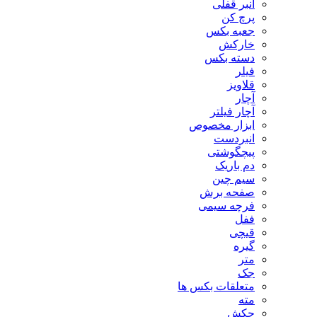
انبر قفلی
پرچ کن
جعبه بکس
خارکش
دسته بکس
فیلر
قلاویز
آچار
آچار فیلتر
ابزار مخصوص
انبردست
پیچگوشتی
دم باریک
سیم چین
صفحه برش
فرچه سیمی
ففل
قیچی
گیره
متر
جک
متعلقات بکس ها
مته
چکش