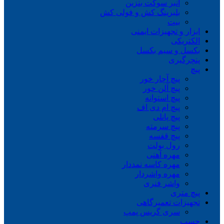
انبر سوکت بنزین
بلبرینگ کش و فولی کش
بیت
ابزار و تجهیزات ایمنی
الکتریکی
بکسل و سیم بکسل
پنچرگیری
پیچ
پیچ آچار خور
پیچ آلن خور
پیچ استوانه
پیچ ام دی اف
پیچ پانلی
پیچ سرمته
پیچ قفسه
رول بولت
مهره آهنی
مهره کاسه نمددار
مهره واشردار
واشر فنری
پیچ متری
تجهیزات تعمیرگاهی
سری گریس پمپ
چسب