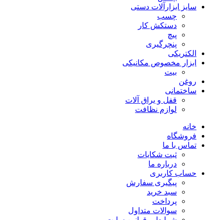
سایز ابزارآلات دستی
چسب
دستکش کار
پیچ
پنچرگیری
الکتریکی
ابزار مخصوص مکانیکی
بیت
روغن
ساختمانی
قفل و یراق آلات
لوازم نظافت
خانه
فروشگاه
تماس با ما
ثبت شکایات
درباره ما
حساب کاربری
پیگیری سفارش
سبد خرید
پرداخت
سوالات متداول
شرایط و قوانین سایت