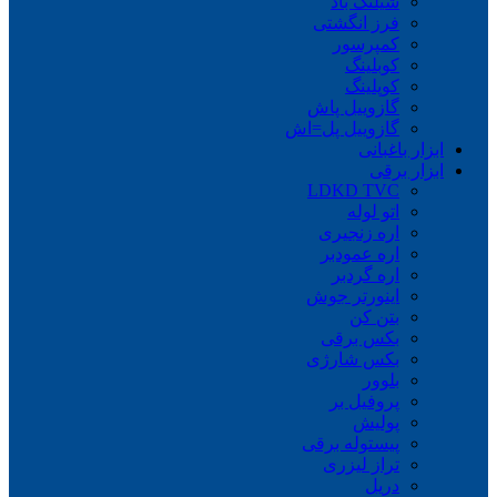
شیلنگ باد
فرز انگشتی
کمپرسور
کوبلینگ
کوپلینگ
گازوییل پاش
گازوییل پل=اش
ابزار باغبانی
ابزار برقی
LDKD TVC
اتو لوله
اره زنجیری
اره عمودبر
اره گردبر
اینورتر جوش
بتن کن
بکس برقی
بکس شارژی
بلوور
پروفیل بر
پولیش
پیستوله برقی
تراز لیزری
دریل