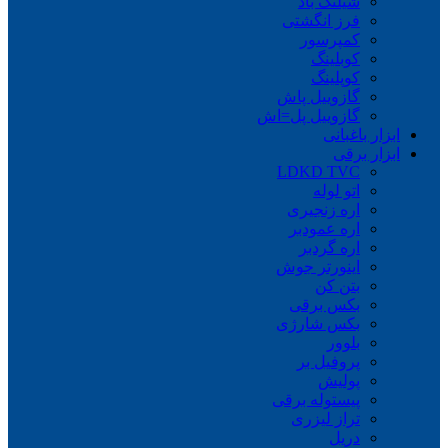
شیلنگ باد
فرز انگشتی
کمپرسور
کوبلینگ
کوپلینگ
گازوییل پاش
گازوییل پل=اش
ابزار باغبانی
ابزار برقی
LDKD TVC
اتو لوله
اره زنجیری
اره عمودبر
اره گردبر
اینورتر جوش
بتن کن
بکس برقی
بکس شارژی
بلوور
پروفیل بر
پولیش
پیستوله برقی
تراز لیزری
دریل