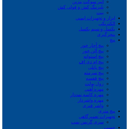
انبر سوکت بنزین
بلبرینگ کش و فولی کش
بیت
ابزار و تجهیزات ایمنی
الکتریکی
بکسل و سیم بکسل
پنچرگیری
پیچ
پیچ آچار خور
پیچ آلن خور
پیچ استوانه
پیچ ام دی اف
پیچ پانلی
پیچ سرمته
پیچ قفسه
رول بولت
مهره آهنی
مهره کاسه نمددار
مهره واشردار
واشر فنری
پیچ متری
تجهیزات تعمیرگاهی
سری گریس پمپ
چسب