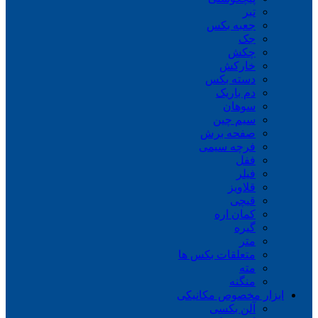
تبر
جعبه بکس
جک
چکش
خارکش
دسته بکس
دم باریک
سوهان
سیم چین
صفحه برش
فرچه سیمی
ففل
فیلر
قلاویز
قیچی
کمان اره
گیره
متر
متعلقات بکس ها
مته
منگنه
ابزار مخصوص مکانیکی
آلن بکسی