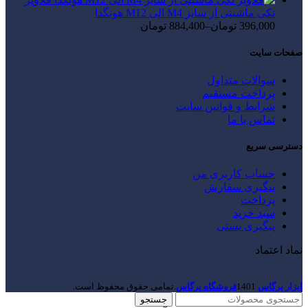
تکی ماشینی از سایز M4 الی M12 هونگدا
396,000
تومان
–
884,400
تومان
صفحات سایت
سوالات متداول
پرداخت مستقیم
شرایط و قوانین سایت
تماس با ما
دسترسی سریع
حساب کاربری من
پیگیری سفارش
پرداخت
سبد خرید
پیگیری پستی
نماد اعتماد
ابزار پرگاس
1401
فروشگاه پرگاس
.تمامی حقوق محفوظ است.
جستجو