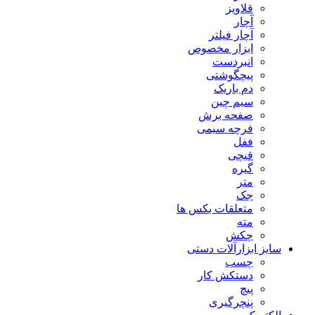
قلاویز
آچار
آچار فیلتر
ابزار مخصوص
انبردست
پیچگوشتی
دم باریک
سیم چین
صفحه برش
فرچه سیمی
ففل
قیچی
گیره
متر
جک
متعلقات بکس ها
مته
چکش
سایز ابزارآلات دستی
چسب
دستکش کار
پیچ
پنچرگیری