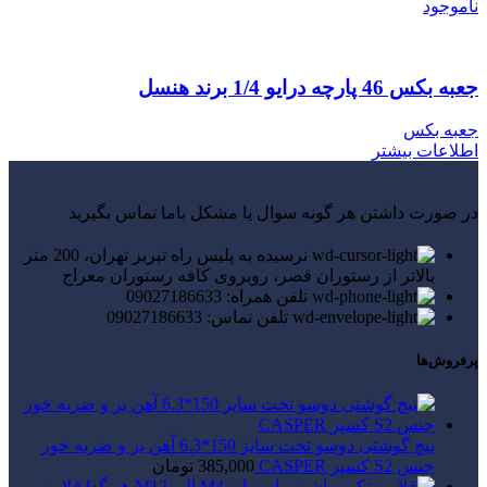
ناموجود
جعبه بکس 46 پارچه درایو 1/4 برند هنسل
جعبه بکس
اطلاعات بیشتر
در صورت داشتن هر گونه سوال یا مشکل باما تماس بگیرید
نرسیده به پلیس راه تبریز تهران، 200 متر
بالاتر از رستوران قصر، روبروی کافه رستوران معراج
تلفن همراه: 09027186633
تلفن تماس: 09027186633
پرفروش‌ها
پیچ گوشتی دوسو تخت سایز 150*6.3 آهن بر و ضربه خور
جنس S2 کسپر CASPER
385,000
تومان
قلاویز