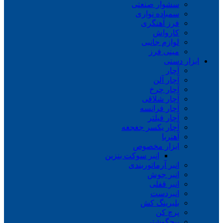
سشوار صنعتی
سمباده نواری
فرز آهنگری
کارواش
لوازم جانبی
مینی فرز
ابزار دستی
آچار
آچار آلن
آچار چرخ
آچار شلاقی
آچار فرانسه
آچار فیلتر
آچار یکسر جغجغه
آهنربا
ابزار مخصوص
انبر سوکت بنزین
انبر آرماتوربندی
انبر جوش
انبر قفلی
انبردست
بلبرینگ کش
پرچ کن
پیچگوشتی