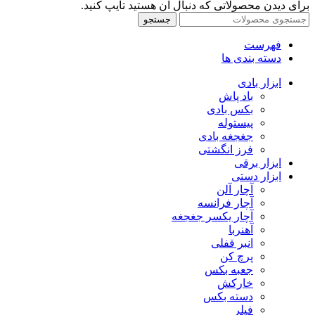
برای دیدن محصولاتی که دنبال آن هستید تایپ کنید.
جستجو
فهرست
دسته بندی ها
ابزار بادی
باد پاش
بکس بادی
پیستوله
جغجغه بادی
فرز انگشتی
ابزار برقی
ابزار دستی
آچار آلن
آچار فرانسه
آچار یکسر جغجغه
آهنربا
انبر قفلی
پرچ کن
جعبه بکس
خارکش
دسته بکس
فیلر