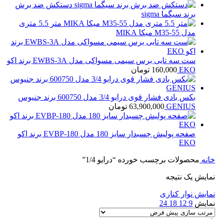
دستکش ضد برش
برند سیگما sigma
متر 5.5 متری
مدل M35-55 میکا MIKA
ست سه تایی برس سیمی مسواکی مدل EWBS-3A برند اکو
EKO
160,000
تومان
بکس بادی فشار قوی درایو 3/4 مدل 600750 برند جنیوس
GENIUS
63,900,000
تومان
صفحه پولیش چسبدار سایز 180 مدل EVBP-180 برند اکو
EKO
خانه
محصولات برچسب خورده “درایو 1/4”
نمایش یک نتیجه
نمایش نوار کناری
نمایش
9
12
18
24