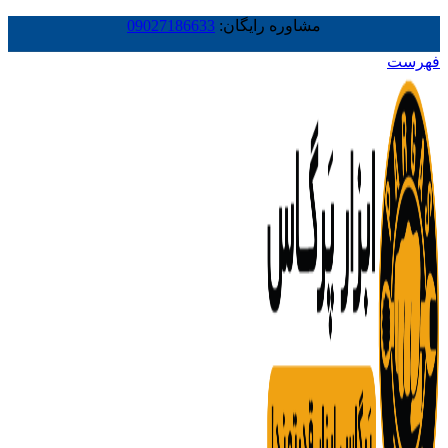
مشاوره رایگان:
09027186633
فهرست