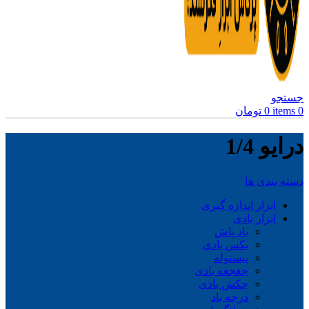
جستجو
0
items
0
تومان
درایو 1/4
دسته بندی ها
ابزار اندازه گیری
ابزار بادی
باد پاش
بکس بادی
پیستوله
جغجغه بادی
چکش بادی
درجه باد