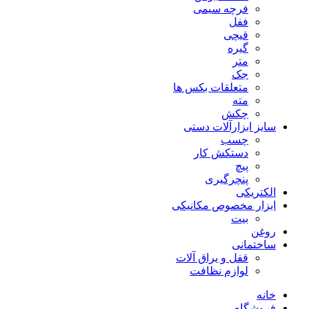
فرچه سیمی
ففل
قیچی
گیره
متر
جک
متعلقات بکس ها
مته
چکش
سایز ابزارآلات دستی
چسب
دستکش کار
پیچ
پنچرگیری
الکتریکی
ابزار مخصوص مکانیکی
بیت
روغن
ساختمانی
قفل و یراق آلات
لوازم نظافت
خانه
فروشگاه