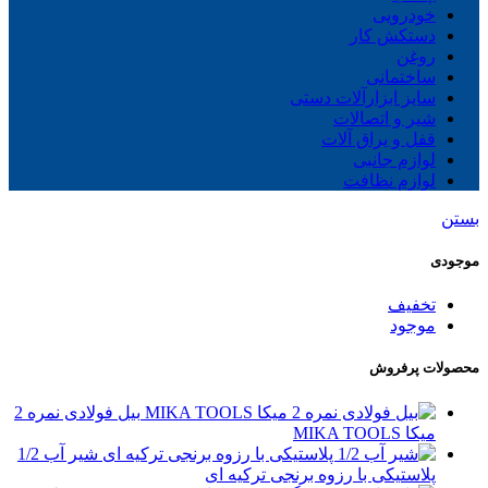
خودرویی
دستکش کار
روغن
ساختمانی
سایز ابزارآلات دستی
شیر و اتصالات
قفل و یراق آلات
لوازم جانبی
لوازم نظافت
بستن
موجودی
تخفیف
موجود
محصولات پرفروش
بیل فولادی نمره 2
میکا MIKA TOOLS
شیر آب 1/2
پلاستیکی با رزوه برنجی ترکیه ای