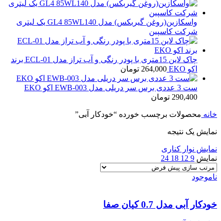
واسکازین(روغن گیربکس) مدل GL4 85WL140 یک لیتری
شرکت کاسپین
چاک لاین 15متری با پودر رنگی و آب تراز مدل ECL-01 برند
اکو EKO
264,000
تومان
ست 3 عددی برس سر دریلی مدل EWB-003 اکو EKO
290,400
تومان
خانه
محصولات برچسب خورده “خودکار آبی”
نمایش یک نتیجه
نمایش نوار کناری
نمایش
9
12
18
24
ناموجود
خودکار آبی مدل 0.7 کیان صفا