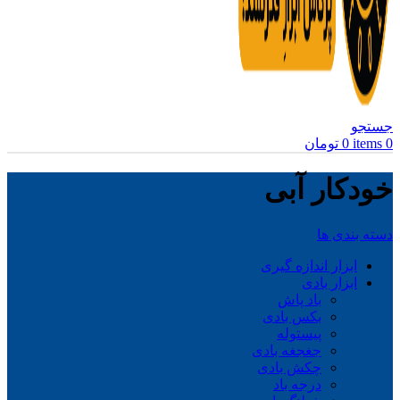
جستجو
0
items
0
تومان
خودکار آبی
دسته بندی ها
ابزار اندازه گیری
ابزار بادی
باد پاش
بکس بادی
پیستوله
جغجغه بادی
چکش بادی
درجه باد