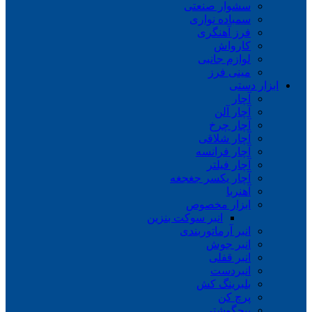
سشوار صنعتی
سمباده نواری
فرز آهنگری
کارواش
لوازم جانبی
مینی فرز
ابزار دستی
آچار
آچار آلن
آچار چرخ
آچار شلاقی
آچار فرانسه
آچار فیلتر
آچار یکسر جغجغه
آهنربا
ابزار مخصوص
انبر سوکت بنزین
انبر آرماتوربندی
انبر جوش
انبر قفلی
انبردست
بلبرینگ کش
پرچ کن
پیچگوشتی