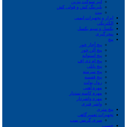
انبر سوکت بنزین
بلبرینگ کش و فولی کش
بیت
ابزار و تجهیزات ایمنی
الکتریکی
بکسل و سیم بکسل
پنچرگیری
پیچ
پیچ آچار خور
پیچ آلن خور
پیچ استوانه
پیچ ام دی اف
پیچ پانلی
پیچ سرمته
پیچ قفسه
رول بولت
مهره آهنی
مهره کاسه نمددار
مهره واشردار
واشر فنری
پیچ متری
تجهیزات تعمیرگاهی
سری گریس پمپ
چسب