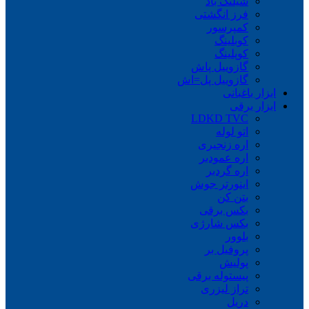
شیلنگ باد
فرز انگشتی
کمپرسور
کوبلینگ
کوپلینگ
گازوییل پاش
گازوییل پل=اش
ابزار باغبانی
ابزار برقی
LDKD TVC
اتو لوله
اره زنجیری
اره عمودبر
اره گردبر
اینورتر جوش
بتن کن
بکس برقی
بکس شارژی
بلوور
پروفیل بر
پولیش
پیستوله برقی
تراز لیزری
دریل