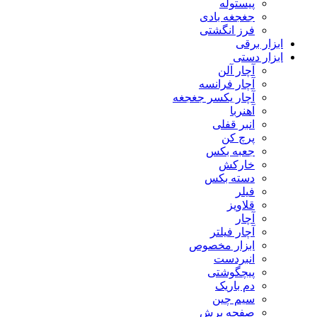
پیستوله
جغجغه بادی
فرز انگشتی
ابزار برقی
ابزار دستی
آچار آلن
آچار فرانسه
آچار یکسر جغجغه
آهنربا
انبر قفلی
پرچ کن
جعبه بکس
خارکش
دسته بکس
فیلر
قلاویز
آچار
آچار فیلتر
ابزار مخصوص
انبردست
پیچگوشتی
دم باریک
سیم چین
صفحه برش