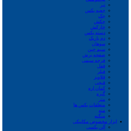
تبر
جعبه بکس
جک
چکش
خارکش
دسته بکس
دم باریک
سوهان
سیم چین
صفحه برش
فرچه سیمی
ففل
فیلر
قلاویز
قیچی
کمان اره
گیره
متر
متعلقات بکس ها
مته
منگنه
ابزار مخصوص مکانیکی
آلن بکسی