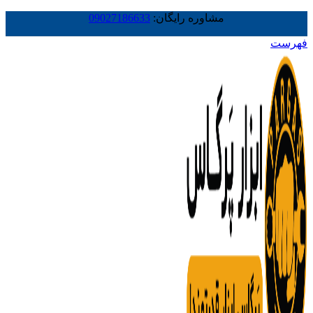
مشاوره رایگان:
09027186633
فهرست