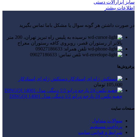
سایز ابزارآلات دستی
اطلاعات بیشتر
در صورت داشتن هر گونه سوال یا مشکل باما تماس بگیرید
نرسیده به پلیس راه تبریز تهران، 200 متر
بالاتر از رستوران قصر، روبروی کافه رستوران معراج
تلفن همراه: 09027186633
تلفن تماس: 09027186633
پرفروش‌ها
دستکش ژله ای استادکار
105,600
تومان
جعبه بکس 24 پارچه درایو 1/2 دینگی مدل 14001 DINGQI
صفحات سایت
سوالات متداول
پرداخت مستقیم
شرایط و قوانین سایت