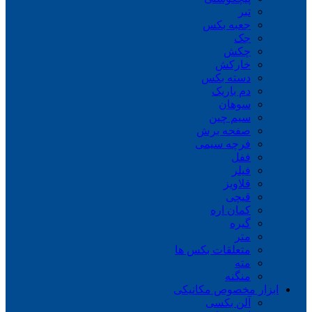
تبر
جعبه بکس
جک
چکش
خارکش
دسته بکس
دم باریک
سوهان
سیم چین
صفحه برش
فرچه سیمی
ففل
فیلر
قلاویز
قیچی
کمان اره
گیره
متر
متعلقات بکس ها
مته
منگنه
ابزار مخصوص مکانیکی
آلن بکسی