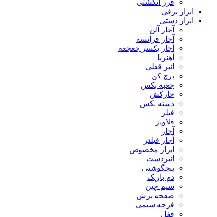
فرز انگشتی
ابزار برقی
ابزار دستی
آچار آلن
آچار فرانسه
آچار یکسر جغجغه
آهنربا
انبر قفلی
پرچ کن
جعبه بکس
خارکش
دسته بکس
فیلر
قلاویز
آچار
آچار فیلتر
ابزار مخصوص
انبردست
پیچگوشتی
دم باریک
سیم چین
صفحه برش
فرچه سیمی
ففل