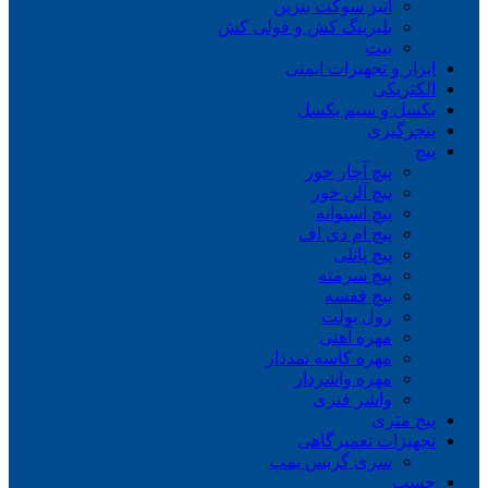
انبر سوکت بنزین
بلبرینگ کش و فولی کش
بیت
ابزار و تجهیزات ایمنی
الکتریکی
بکسل و سیم بکسل
پنچرگیری
پیچ
پیچ آچار خور
پیچ آلن خور
پیچ استوانه
پیچ ام دی اف
پیچ پانلی
پیچ سرمته
پیچ قفسه
رول بولت
مهره آهنی
مهره کاسه نمددار
مهره واشردار
واشر فنری
پیچ متری
تجهیزات تعمیرگاهی
سری گریس پمپ
چسب