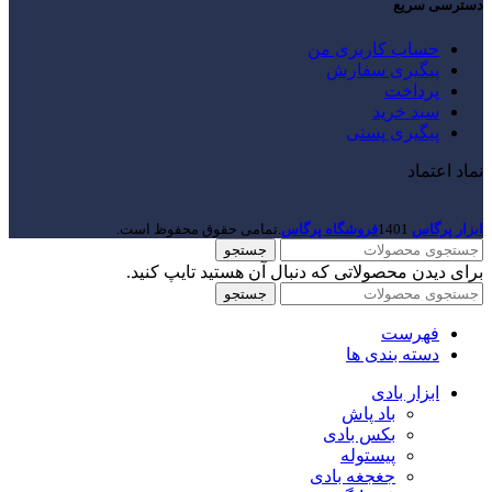
دسترسی سریع
حساب کاربری من
پیگیری سفارش
پرداخت
سبد خرید
پیگیری پستی
نماد اعتماد
ابزار پرگاس
1401
فروشگاه پرگاس
.تمامی حقوق محفوظ است.
جستجو
برای دیدن محصولاتی که دنبال آن هستید تایپ کنید.
جستجو
فهرست
دسته بندی ها
ابزار بادی
باد پاش
بکس بادی
پیستوله
جغجغه بادی