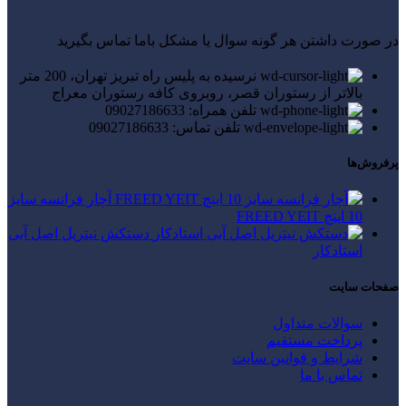
در صورت داشتن هر گونه سوال یا مشکل باما تماس بگیرید
نرسیده به پلیس راه تبریز تهران، 200 متر
بالاتر از رستوران قصر، روبروی کافه رستوران معراج
تلفن همراه: 09027186633
تلفن تماس: 09027186633
پرفروش‌ها
آچار فرانسه سایز
10 اینچ FREED YEIT
دستکش نیتریل اصل آبی
استادکار
صفحات سایت
سوالات متداول
پرداخت مستقیم
شرایط و قوانین سایت
تماس با ما