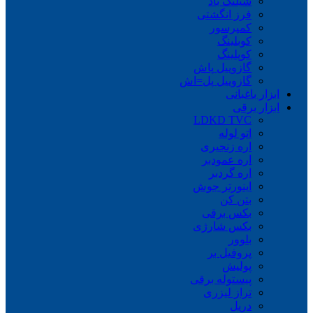
شیلنگ باد
فرز انگشتی
کمپرسور
کوبلینگ
کوپلینگ
گازوییل پاش
گازوییل پل=اش
ابزار باغبانی
ابزار برقی
LDKD TVC
اتو لوله
اره زنجیری
اره عمودبر
اره گردبر
اینورتر جوش
بتن کن
بکس برقی
بکس شارژی
بلوور
پروفیل بر
پولیش
پیستوله برقی
تراز لیزری
دریل