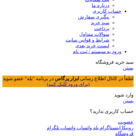
درباره ما
حساب کاربری
پیگیری سفارش
سبد خرید
پرداخت
سوالات متداول
شرایط و قوانین سایت
لیست خرید بعدی
ورود به سیستم / ثبت نام
سبد خرید فروشگاه
بستن
لطفاً در کانال اطلاع رسانی
ابزار پرگاس
در برنامه "بله" عضو شوید
(برای ورود کلیک کنید)
وارد شوید
بستن
حساب کاربری ندارید؟
عضویت
روبیکا
اینستاگرام
بله
واتساپ
واتساپ
تلگرام
فروشگاه