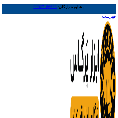
مشاوره رایگان:
09027186633
فهرست