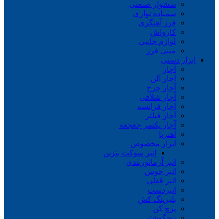
سشوار صنعتی
سمباده نواری
فرز آهنگری
کارواش
لوازم جانبی
مینی فرز
ابزار دستی
آچار
آچار آلن
آچار چرخ
آچار شلاقی
آچار فرانسه
آچار فیلتر
آچار یکسر جغجغه
آهنربا
ابزار مخصوص
انبر سوکت بنزین
انبر آرماتوربندی
انبر جوش
انبر قفلی
انبردست
بلبرینگ کش
پرچ کن
پیچگوشتی