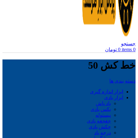
جستجو
0
items
0
تومان
خط کش 50
دسته بندی ها
ابزار اندازه گیری
ابزار بادی
باد پاش
بکس بادی
پیستوله
جغجغه بادی
چکش بادی
درجه باد