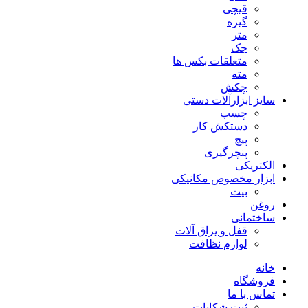
قیچی
گیره
متر
جک
متعلقات بکس ها
مته
چکش
سایز ابزارآلات دستی
چسب
دستکش کار
پیچ
پنچرگیری
الکتریکی
ابزار مخصوص مکانیکی
بیت
روغن
ساختمانی
قفل و یراق آلات
لوازم نظافت
خانه
فروشگاه
تماس با ما
ثبت شکایات