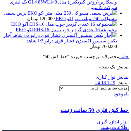
واسکازین(روغن گیربکس) مدل GL4 85WL140 یک لیتری
شرکت کاسپین
برس سیمی
مسواکی 250 میلی متر اکو EKO
120,000
تومان
مجموعه 16 عددی گردبر چوب مدل EHS-16 اکو EKO
آچار
بکس سنسور اکسیژن فشار قوی درایو 1/2 شاهد
760,000
تومان
خانه
محصولات برچسب خورده “خط کش 50”
نمایش یک نتیجه
نمایش نوار کناری
نمایش
9
12
18
24
ناموجود
خط کش فلزی 50 سانت زنیت
ابزار اندازه گیری
اطلاعات بیشتر