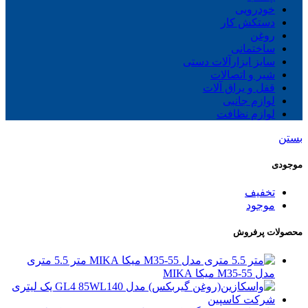
خودرویی
دستکش کار
روغن
ساختمانی
سایز ابزارآلات دستی
شیر و اتصالات
قفل و یراق آلات
لوازم جانبی
لوازم نظافت
بستن
موجودی
تخفیف
موجود
محصولات پرفروش
متر 5.5 متری
مدل M35-55 میکا MIKA