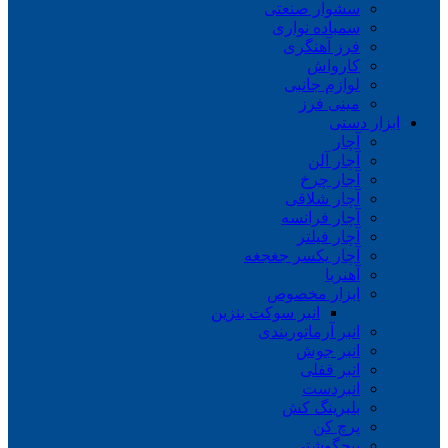
سشوار صنعتی
سمباده نواری
فرز آهنگری
کارواش
لوازم جانبی
مینی فرز
ابزار دستی
آچار
آچار آلن
آچار چرخ
آچار شلاقی
آچار فرانسه
آچار فیلتر
آچار یکسر جغجغه
آهنربا
ابزار مخصوص
انبر سوکت بنزین
انبر آرماتوربندی
انبر جوش
انبر قفلی
انبردست
بلبرینگ کش
پرچ کن
پیچگوشتی