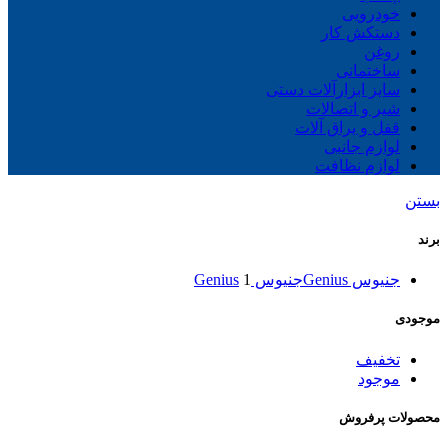
خودرویی
دستکش کار
روغن
ساختمانی
سایز ابزارآلات دستی
شیر و اتصالات
قفل و یراق آلات
لوازم جانبی
لوازم نظافت
بستن
برند
جنیوس Genius
جنیوس Genius
1
موجودی
تخفیف
موجود
محصولات پرفروش