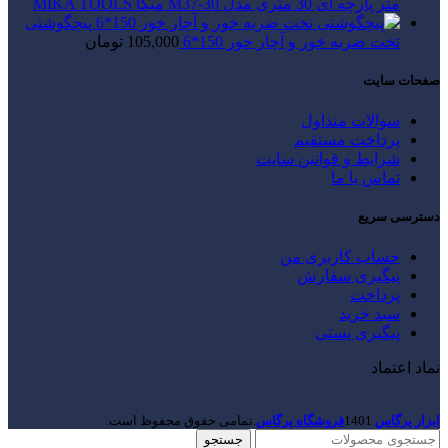
متر پارچه ای 30 متری مدل M37-30 میکا MIKA TOOLS
پیچگوشتی
تخت ضربه خور و آچار خور 150*6
105,000
تومان
صفحات سایت
سوالات متداول
پرداخت مستقیم
شرایط و قوانین سایت
تماس با ما
دسترسی سریع
حساب کاربری من
پیگیری سفارش
پرداخت
سبد خرید
پیگیری پستی
نماد اعتماد
ابزار پرگاس
1401
فروشگاه پرگاس
.تمامی حقوق محفوظ است.
جستجو