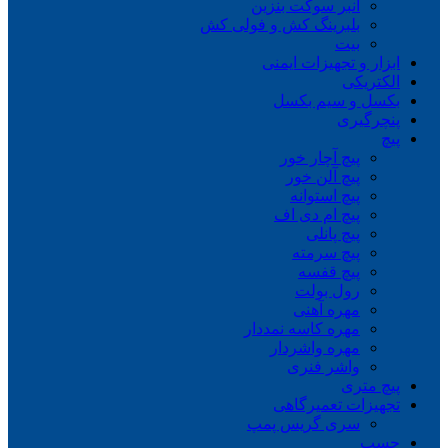
انبر سوکت بنزین
بلبرینگ کش و فولی کش
بیت
ابزار و تجهیزات ایمنی
الکتریکی
بکسل و سیم بکسل
پنچرگیری
پیچ
پیچ آچار خور
پیچ آلن خور
پیچ استوانه
پیچ ام دی اف
پیچ پانلی
پیچ سرمته
پیچ قفسه
رول بولت
مهره آهنی
مهره کاسه نمددار
مهره واشردار
واشر فنری
پیچ متری
تجهیزات تعمیرگاهی
سری گریس پمپ
چسب