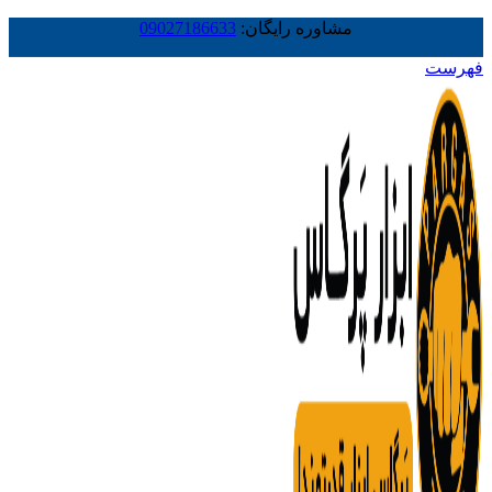
مشاوره رایگان:
09027186633
فهرست