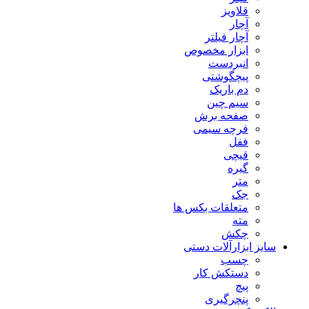
قلاویز
آچار
آچار فیلتر
ابزار مخصوص
انبردست
پیچگوشتی
دم باریک
سیم چین
صفحه برش
فرچه سیمی
ففل
قیچی
گیره
متر
جک
متعلقات بکس ها
مته
چکش
سایز ابزارآلات دستی
چسب
دستکش کار
پیچ
پنچرگیری