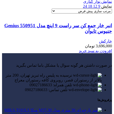
نمایش نوار کناری
نمایش
9
12
18
24
انبر خار جمع کن سر راست 9 اینچ مدل Genius 550951
جنیوس تایوان
خارکش
3,696,000
تومان
افزودن به سبد خرید
در صورت داشتن هر گونه سوال یا مشکل باما تماس بگیرید
نرسیده به پلیس راه تبریز تهران، 200 متر
بالاتر از رستوران قصر، روبروی کافه رستوران معراج
تلفن همراه: 09027186633
تلفن تماس: 09027186633
پرفروش‌ها