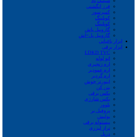
شیلنگ باد
فرز انگشتی
کمپرسور
کوبلینگ
کوپلینگ
گازوییل پاش
گازوییل پل=اش
ابزار باغبانی
ابزار برقی
LDKD TVC
اتو لوله
اره زنجیری
اره عمودبر
اره گردبر
اینورتر جوش
بتن کن
بکس برقی
بکس شارژی
بلوور
پروفیل بر
پولیش
پیستوله برقی
تراز لیزری
دریل