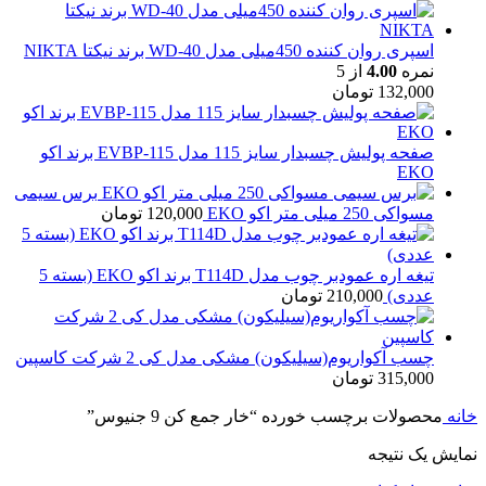
اسپری روان کننده 450میلی مدل WD-40 برند نیکتا NIKTA
نمره
4.00
از 5
132,000
تومان
صفحه پولیش چسبدار سایز 115 مدل EVBP-115 برند اکو
EKO
برس سیمی
مسواکی 250 میلی متر اکو EKO
120,000
تومان
تیغه اره عمودبر چوب مدل T114D برند اکو EKO (بسته 5
عددی)
210,000
تومان
چسب آکواریوم(سیلیکون) مشکی مدل کی 2 شرکت کاسپین
315,000
تومان
خانه
محصولات برچسب خورده “خار جمع کن 9 جنیوس”
نمایش یک نتیجه