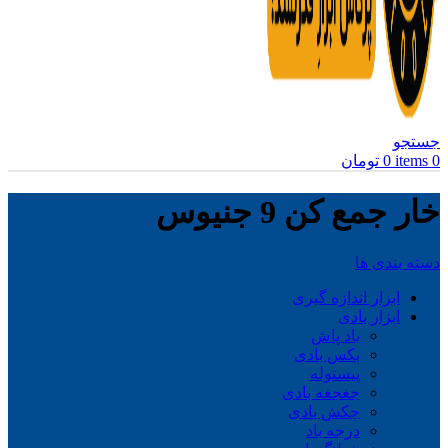
جستجو
0
items
0
تومان
خار جمع کن 9 جنیوس
دسته بندی ها
ابزار اندازه گیری
ابزار بادی
باد پاش
بکس بادی
پیستوله
جغجغه بادی
چکش بادی
درجه باد