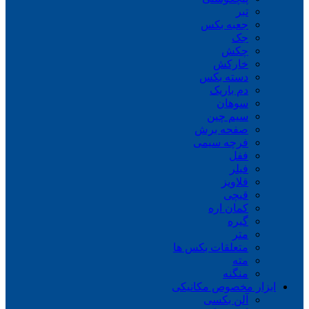
تبر
جعبه بکس
جک
چکش
خارکش
دسته بکس
دم باریک
سوهان
سیم چین
صفحه برش
فرچه سیمی
ففل
فیلر
قلاویز
قیچی
کمان اره
گیره
متر
متعلقات بکس ها
مته
منگنه
ابزار مخصوص مکانیکی
آلن بکسی