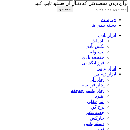
برای دیدن محصولاتی که دنبال آن هستید تایپ کنید.
جستجو
فهرست
دسته بندی ها
ابزار بادی
باد پاش
بکس بادی
پیستوله
جغجغه بادی
فرز انگشتی
ابزار برقی
ابزار دستی
آچار آلن
آچار فرانسه
آچار یکسر جغجغه
آهنربا
انبر قفلی
پرچ کن
جعبه بکس
خارکش
دسته بکس
فیلر