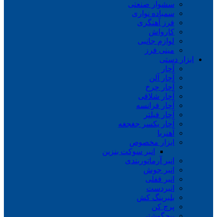
سشوار صنعتی
سمباده نواری
فرز آهنگری
کارواش
لوازم جانبی
مینی فرز
ابزار دستی
آچار
آچار آلن
آچار چرخ
آچار شلاقی
آچار فرانسه
آچار فیلتر
آچار یکسر جغجغه
آهنربا
ابزار مخصوص
انبر سوکت بنزین
انبر آرماتوربندی
انبر جوش
انبر قفلی
انبردست
بلبرینگ کش
پرچ کن
پیچگوشتی