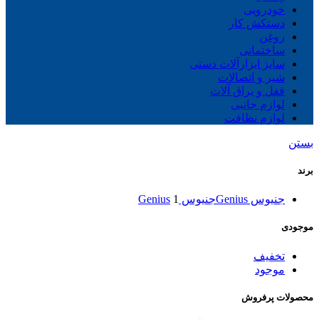
خودرویی
دستکش کار
روغن
ساختمانی
سایز ابزارآلات دستی
شیر و اتصالات
قفل و یراق آلات
لوازم جانبی
لوازم نظافت
بستن
برند
جنیوس Genius
جنیوس Genius
1
موجودی
تخفیف
موجود
محصولات پرفروش