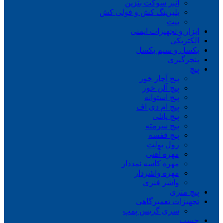
انبر سوکت بنزین
بلبرینگ کش و فولی کش
بیت
ابزار و تجهیزات ایمنی
الکتریکی
بکسل و سیم بکسل
پنچرگیری
پیچ
پیچ آچار خور
پیچ آلن خور
پیچ استوانه
پیچ ام دی اف
پیچ پانلی
پیچ سرمته
پیچ قفسه
رول بولت
مهره آهنی
مهره کاسه نمددار
مهره واشردار
واشر فنری
پیچ متری
تجهیزات تعمیرگاهی
سری گریس پمپ
چسب