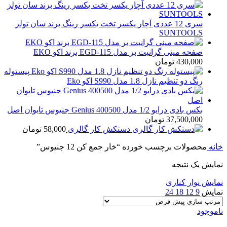
سری 12 عددی آچار یکسر تخت یکسر رینگ برند سان تولز
SUNTOOLS
صفحه مینی گرانیت بر مدل EGD-115 برند اکو EKO
430,000
تومان
پیستوله
رنگ دو تنظیم نازل 1.8 مدل S990 اکو Eko
بکس بادی درایو 1/2 مدل Genius 400500 جنیوس تایوان اصل
37,500,000
تومان
دستکش کار گالری
58,000
تومان
خانه
محصولات برچسب خورده “خار جمع کن 12 جنیوس”
نمایش یک نتیجه
نمایش نوار کناری
نمایش
9
12
18
24
ناموجود