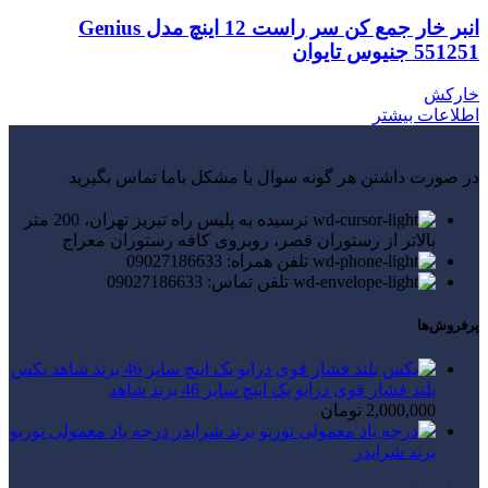
انبر خار جمع کن سر راست 12 اینچ مدل Genius
551251 جنیوس تایوان
خارکش
اطلاعات بیشتر
در صورت داشتن هر گونه سوال یا مشکل باما تماس بگیرید
نرسیده به پلیس راه تبریز تهران، 200 متر
بالاتر از رستوران قصر، روبروی کافه رستوران معراج
تلفن همراه: 09027186633
تلفن تماس: 09027186633
پرفروش‌ها
بکس
بلند فشار قوی درایو یک اینچ سایز 46 برند شاهد
2,000,000
تومان
درجه باد معمولی توربو
برند شرایدر