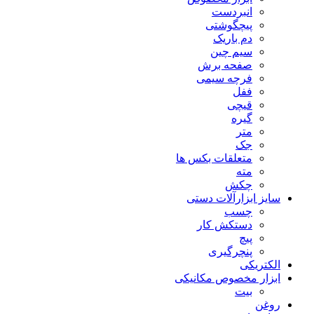
انبردست
پیچگوشتی
دم باریک
سیم چین
صفحه برش
فرچه سیمی
ففل
قیچی
گیره
متر
جک
متعلقات بکس ها
مته
چکش
سایز ابزارآلات دستی
چسب
دستکش کار
پیچ
پنچرگیری
الکتریکی
ابزار مخصوص مکانیکی
بیت
روغن