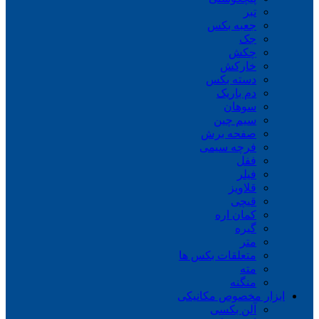
تبر
جعبه بکس
جک
چکش
خارکش
دسته بکس
دم باریک
سوهان
سیم چین
صفحه برش
فرچه سیمی
ففل
فیلر
قلاویز
قیچی
کمان اره
گیره
متر
متعلقات بکس ها
مته
منگنه
ابزار مخصوص مکانیکی
آلن بکسی