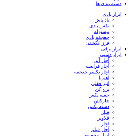
دسته بندی ها
ابزار بادی
باد پاش
بکس بادی
پیستوله
جغجغه بادی
فرز انگشتی
ابزار برقی
ابزار دستی
آچار آلن
آچار فرانسه
آچار یکسر جغجغه
آهنربا
انبر قفلی
پرچ کن
جعبه بکس
خارکش
دسته بکس
فیلر
قلاویز
آچار
آچار فیلتر
ابزار مخصوص