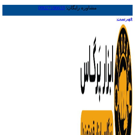
مشاوره رایگان:
09027186633
فهرست