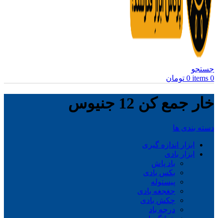
جستجو
0
items
0
تومان
خار جمع کن 12 جنیوس
دسته بندی ها
ابزار اندازه گیری
ابزار بادی
باد پاش
بکس بادی
پیستوله
جغجغه بادی
چکش بادی
درجه باد