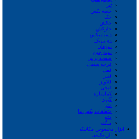
تبر
جعبه بکس
جک
چکش
خارکش
دسته بکس
دم باریک
سوهان
سیم چین
صفحه برش
فرچه سیمی
ففل
فیلر
قلاویز
قیچی
کمان اره
گیره
متر
متعلقات بکس ها
مته
منگنه
ابزار مخصوص مکانیکی
آلن بکسی