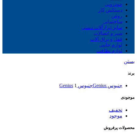
خودرویی
دستکش کار
روغن
ساختمانی
سایز ابزارآلات دستی
شیر و اتصالات
قفل و یراق آلات
لوازم جانبی
لوازم نظافت
بستن
برند
جنیوس Genius
جنیوس Genius
1
موجودی
تخفیف
موجود
محصولات پرفروش