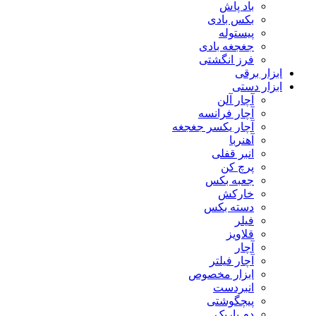
باد پاش
بکس بادی
پیستوله
جغجغه بادی
فرز انگشتی
ابزار برقی
ابزار دستی
آچار آلن
آچار فرانسه
آچار یکسر جغجغه
آهنربا
انبر قفلی
پرچ کن
جعبه بکس
خارکش
دسته بکس
فیلر
قلاویز
آچار
آچار فیلتر
ابزار مخصوص
انبردست
پیچگوشتی
دم باریک