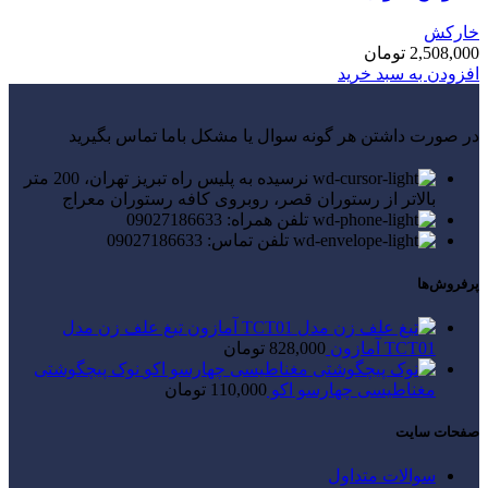
خارکش
2,508,000
تومان
افزودن به سبد خرید
در صورت داشتن هر گونه سوال یا مشکل باما تماس بگیرید
نرسیده به پلیس راه تبریز تهران، 200 متر
بالاتر از رستوران قصر، روبروی کافه رستوران معراج
تلفن همراه: 09027186633
تلفن تماس: 09027186633
پرفروش‌ها
تیغ علف زن مدل
TCT01 آمازون
828,000
تومان
نوک پیچگوشتی
مغناطیسی چهارسو اکو
110,000
تومان
صفحات سایت
سوالات متداول