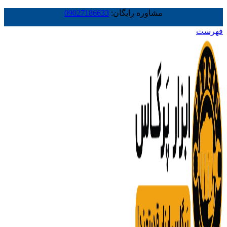
مشاوره رایگان:
09027186633
فهرست