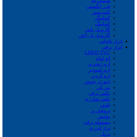
شیلنگ باد
فرز انگشتی
کمپرسور
کوبلینگ
کوپلینگ
گازوییل پاش
گازوییل پل=اش
ابزار باغبانی
ابزار برقی
LDKD TVC
اتو لوله
اره زنجیری
اره عمودبر
اره گردبر
اینورتر جوش
بتن کن
بکس برقی
بکس شارژی
بلوور
پروفیل بر
پولیش
پیستوله برقی
تراز لیزری
دریل