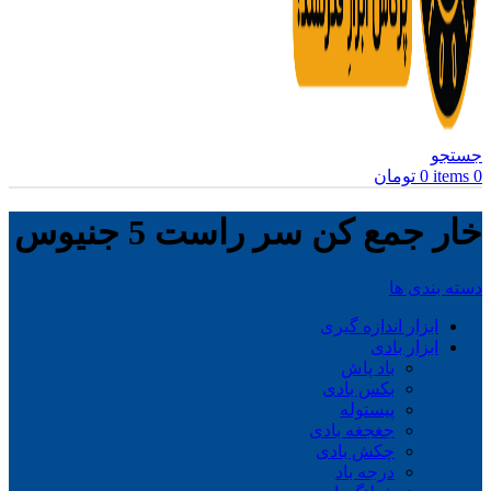
جستجو
0
items
0
تومان
خار جمع کن سر راست 5 جنیوس
دسته بندی ها
ابزار اندازه گیری
ابزار بادی
باد پاش
بکس بادی
پیستوله
جغجغه بادی
چکش بادی
درجه باد