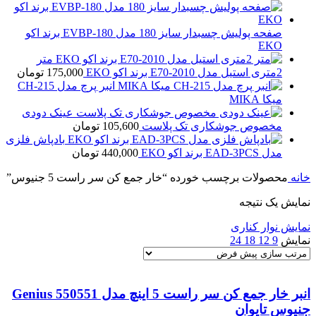
صفحه پولیش چسبدار سایز 180 مدل EVBP-180 برند اکو
EKO
متر
2متری استیل مدل E70-2010 برند اکو EKO
175,000
تومان
انبر پرچ مدل CH-215
میکا MIKA
عینک دودی
مخصوص جوشکاری تک پلاست
105,600
تومان
بادپاش فلزی
مدل EAD-3PCS برند اکو EKO
440,000
تومان
خانه
محصولات برچسب خورده “خار جمع کن سر راست 5 جنیوس”
نمایش یک نتیجه
نمایش نوار کناری
نمایش
9
12
18
24
انبر خار جمع کن سر راست 5 اینچ مدل Genius 550551
جنیوس تایوان