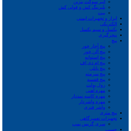
انبر سوکت بنزین
بلبرینگ کش و فولی کش
بیت
ابزار و تجهیزات ایمنی
الکتریکی
بکسل و سیم بکسل
پنچرگیری
پیچ
پیچ آچار خور
پیچ آلن خور
پیچ استوانه
پیچ ام دی اف
پیچ پانلی
پیچ سرمته
پیچ قفسه
رول بولت
مهره آهنی
مهره کاسه نمددار
مهره واشردار
واشر فنری
پیچ متری
تجهیزات تعمیرگاهی
سری گریس پمپ
چسب