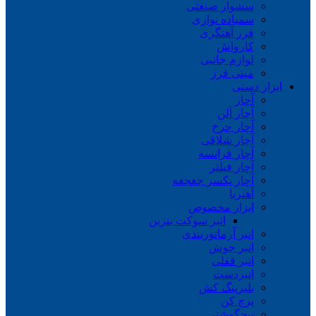
سشوار صنعتی
سمباده نواری
فرز آهنگری
کارواش
لوازم جانبی
مینی فرز
ابزار دستی
آچار
آچار آلن
آچار چرخ
آچار شلاقی
آچار فرانسه
آچار فیلتر
آچار یکسر جغجغه
آهنربا
ابزار مخصوص
انبر سوکت بنزین
انبر آرماتوربندی
انبر جوش
انبر قفلی
انبردست
بلبرینگ کش
پرچ کن
پیچگوشتی