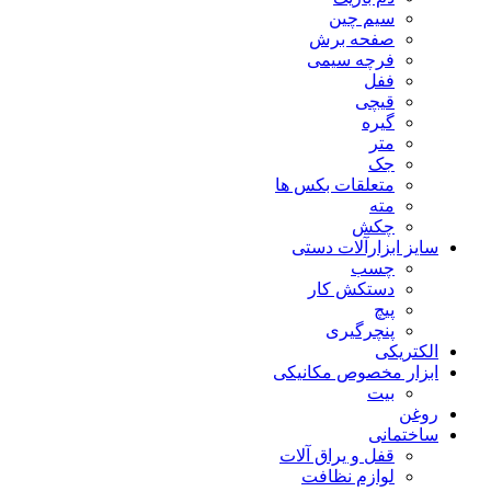
سیم چین
صفحه برش
فرچه سیمی
ففل
قیچی
گیره
متر
جک
متعلقات بکس ها
مته
چکش
سایز ابزارآلات دستی
چسب
دستکش کار
پیچ
پنچرگیری
الکتریکی
ابزار مخصوص مکانیکی
بیت
روغن
ساختمانی
قفل و یراق آلات
لوازم نظافت