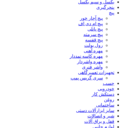
بکسل و سیم بکسل
پنچرگیری
پیچ
پیچ آچار خور
پیچ ام دی اف
پیچ پانلی
پیچ سرمته
پیچ قفسه
رول بولت
مهره آهنی
مهره کاسه نمددار
مهره واشردار
واشر فنری
تجهیزات تعمیرگاهی
سری گریس پمپ
چسب
خودرویی
دستکش کار
روغن
ساختمانی
سایز ابزارآلات دستی
شیر و اتصالات
قفل و یراق آلات
لوازم جانبی