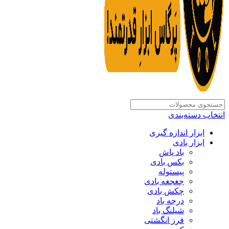
انتخاب دسته‌بندی
ابزار اندازه گیری
ابزار بادی
باد پاش
بکس بادی
پیستوله
جغجغه بادی
چکش بادی
درجه باد
شیلنگ باد
فرز انگشتی