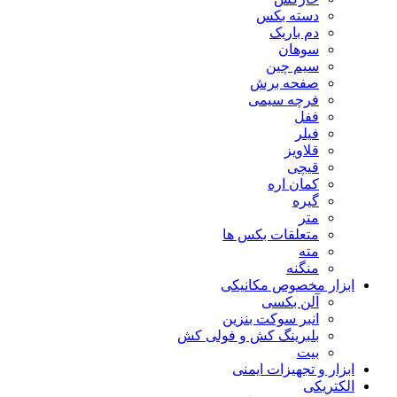
دسته بکس
دم باریک
سوهان
سیم چین
صفحه برش
فرچه سیمی
ففل
فیلر
قلاویز
قیچی
کمان اره
گیره
متر
متعلقات بکس ها
مته
منگنه
ابزار مخصوص مکانیکی
آلن بکسی
انبر سوکت بنزین
بلبرینگ کش و فولی کش
بیت
ابزار و تجهیزات ایمنی
الکتریکی