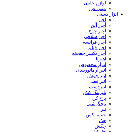
لوازم جانبی
مینی فرز
ابزار دستی
آچار
آچار آلن
آچار چرخ
آچار شلاقی
آچار فرانسه
آچار فیلتر
آچار یکسر جغجغه
آهنربا
ابزار مخصوص
انبر آرماتوربندی
انبر جوش
انبر قفلی
انبردست
بلبرینگ کش
پرچ کن
پیچگوشتی
تبر
جعبه بکس
جک
چکش
خارکش