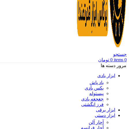
جستجو
0
items
0
تومان
مرور دسته ها
ابزار بادی
باد پاش
بکس بادی
پیستوله
جغجغه بادی
فرز انگشتی
ابزار برقی
ابزار دستی
آچار آلن
آچار فرانسه