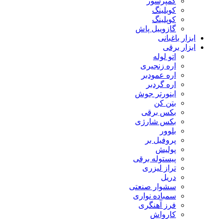
کمپرسور
کوبلینگ
کوپلینگ
گازوییل پاش
ابزار باغبانی
ابزار برقی
اتو لوله
اره زنجیری
اره عمودبر
اره گردبر
اینورتر جوش
بتن کن
بکس برقی
بکس شارژی
بلوور
پروفیل بر
پولیش
پیستوله برقی
تراز لیزری
دریل
سشوار صنعتی
سمباده نواری
فرز آهنگری
کارواش