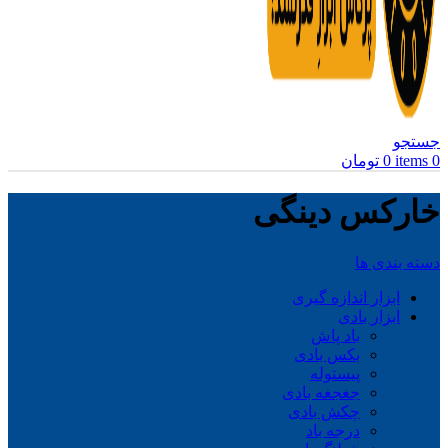
جستجو
0
items
0
تومان
خارکس دینگی
دسته بندی ها
ابزار اندازه گیری
ابزار بادی
باد پاش
بکس بادی
پیستوله
جغجغه بادی
چکش بادی
درجه باد