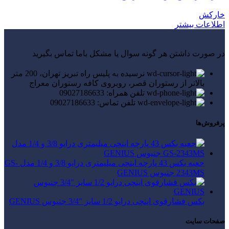
خارکش
اطلاعات بیشتر
در صورت داشتن هر گونه سوال یا مشکل باما تماس بگیرید
نرسیده به پلیس راه تبریز تهران، 200 متر
بالاتر از رستوران قصر، روبروی کافه رستوران معراج
تلفن همراه: 09027186633
تلفن تماس: 09027186633
پرفروش‌ها
جعبه بکس 43 پارچه اینچی میلیمتری درایو 3/8 و 1/4 مدل GS-
2343MS جنیوس GENIUS
بکس فشارقوی اینچی درایو 1/2 سایز "3/4 جنیوس GENIUS
صفحات سایت