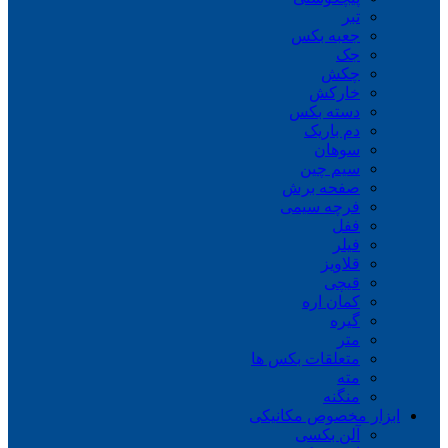
تبر
جعبه بکس
جک
چکش
خارکش
دسته بکس
دم باریک
سوهان
سیم چین
صفحه برش
فرچه سیمی
ففل
فیلر
قلاویز
قیچی
کمان اره
گیره
متر
متعلقات بکس ها
مته
منگنه
ابزار مخصوص مکانیکی
آلن بکسی