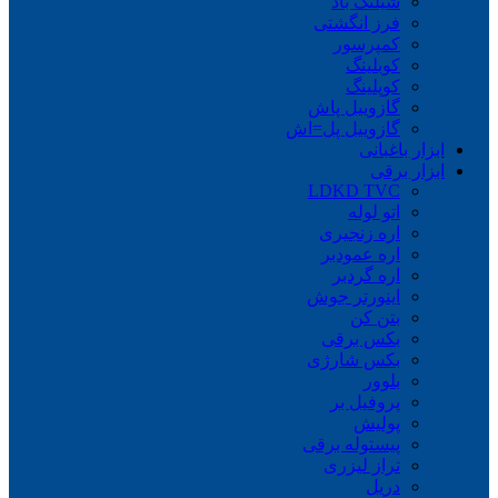
شیلنگ باد
فرز انگشتی
کمپرسور
کوبلینگ
کوپلینگ
گازوییل پاش
گازوییل پل=اش
ابزار باغبانی
ابزار برقی
LDKD TVC
اتو لوله
اره زنجیری
اره عمودبر
اره گردبر
اینورتر جوش
بتن کن
بکس برقی
بکس شارژی
بلوور
پروفیل بر
پولیش
پیستوله برقی
تراز لیزری
دریل