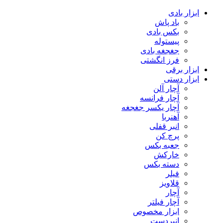
ابزار بادی
باد پاش
بکس بادی
پیستوله
جغجغه بادی
فرز انگشتی
ابزار برقی
ابزار دستی
آچار آلن
آچار فرانسه
آچار یکسر جغجغه
آهنربا
انبر قفلی
پرچ کن
جعبه بکس
خارکش
دسته بکس
فیلر
قلاویز
آچار
آچار فیلتر
ابزار مخصوص
انبردست