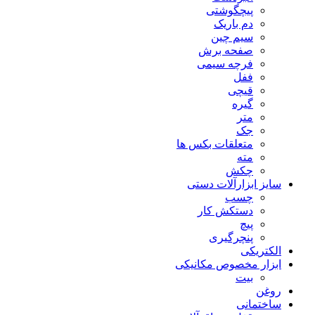
پیچگوشتی
دم باریک
سیم چین
صفحه برش
فرچه سیمی
ففل
قیچی
گیره
متر
جک
متعلقات بکس ها
مته
چکش
سایز ابزارآلات دستی
چسب
دستکش کار
پیچ
پنچرگیری
الکتریکی
ابزار مخصوص مکانیکی
بیت
روغن
ساختمانی