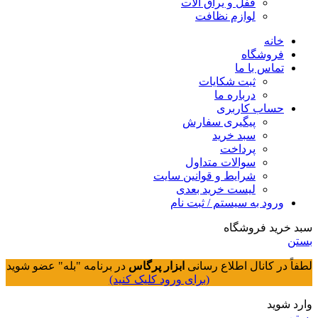
قفل و یراق آلات
لوازم نظافت
خانه
فروشگاه
تماس با ما
ثبت شکایات
درباره ما
حساب کاربری
پیگیری سفارش
سبد خرید
پرداخت
سوالات متداول
شرایط و قوانین سایت
لیست خرید بعدی
ورود به سیستم / ثبت نام
سبد خرید فروشگاه
بستن
لطفاً در کانال اطلاع رسانی
ابزار پرگاس
در برنامه "بله" عضو شوید
(برای ورود کلیک کنید)
وارد شوید
بستن