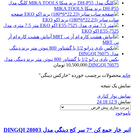
کلنگ مدل
DH-P55 برند میکا MIKA TOOLS
صفحه
ساب سایز (22.23*6*180) برند اکو EKO
متر 7.5 متری مدل
E55-7525 اکو EKO
آبپاش هشت کاره ام آر
تی MRT
بکس بادی درایو 1/2 با گشتاور 800 نیوتن متر برند دینگی مدل
76075 DINGQI
10,500,000
تومان
خانه
محصولات برچسب خورده “خارکس دینگی”
نمایش یک نتیجه
نمایش نوار کناری
نمایش
9
12
18
24
ناموجود
انبر خار جمع کن “7 سر کج دینگی مدل 28003 DINGQI