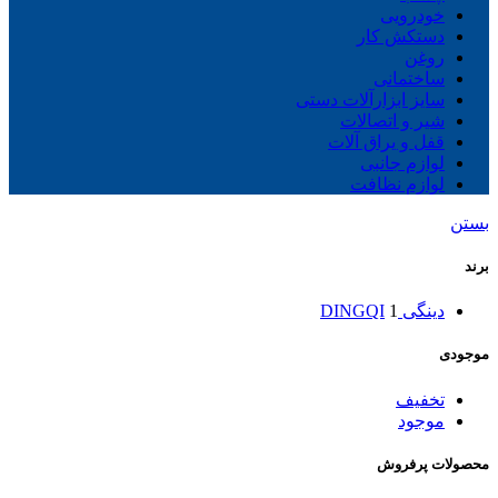
خودرویی
دستکش کار
روغن
ساختمانی
سایز ابزارآلات دستی
شیر و اتصالات
قفل و یراق آلات
لوازم جانبی
لوازم نظافت
بستن
برند
دینگی DINGQI
1
موجودی
تخفیف
موجود
محصولات پرفروش