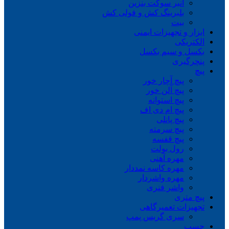
انبر سوکت بنزین
بلبرینگ کش و فولی کش
بیت
ابزار و تجهیزات ایمنی
الکتریکی
بکسل و سیم بکسل
پنچرگیری
پیچ
پیچ آچار خور
پیچ آلن خور
پیچ استوانه
پیچ ام دی اف
پیچ پانلی
پیچ سرمته
پیچ قفسه
رول بولت
مهره آهنی
مهره کاسه نمددار
مهره واشردار
واشر فنری
پیچ متری
تجهیزات تعمیرگاهی
سری گریس پمپ
چسب