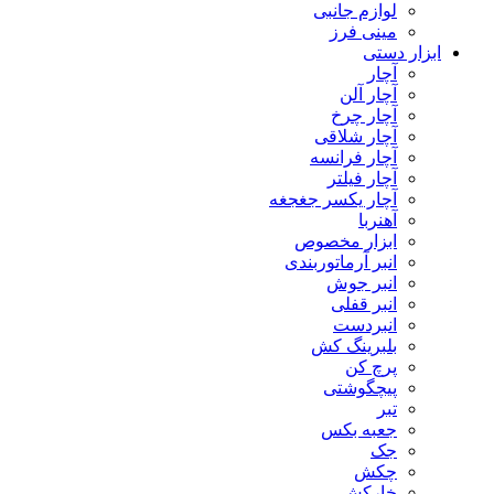
لوازم جانبی
مینی فرز
ابزار دستی
آچار
آچار آلن
آچار چرخ
آچار شلاقی
آچار فرانسه
آچار فیلتر
آچار یکسر جغجغه
آهنربا
ابزار مخصوص
انبر آرماتوربندی
انبر جوش
انبر قفلی
انبردست
بلبرینگ کش
پرچ کن
پیچگوشتی
تبر
جعبه بکس
جک
چکش
خارکش