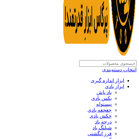
انتخاب دسته‌بندی
ابزار اندازه گیری
ابزار بادی
باد پاش
بکس بادی
پیستوله
جغجغه بادی
چکش بادی
درجه باد
شیلنگ باد
فرز انگشتی