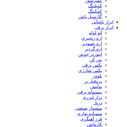
کمپرسور
کوبلینگ
کوپلینگ
گازوییل پاش
ابزار باغبانی
ابزار برقی
اتو لوله
اره زنجیری
اره عمودبر
اره گردبر
اینورتر جوش
بتن کن
بکس برقی
بکس شارژی
بلوور
پروفیل بر
پولیش
پیستوله برقی
تراز لیزری
دریل
سشوار صنعتی
سمباده نواری
فرز آهنگری
کارواش