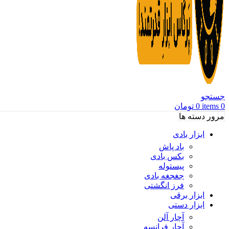
جستجو
0
items
0
تومان
مرور دسته ها
ابزار بادی
باد پاش
بکس بادی
پیستوله
جغجغه بادی
فرز انگشتی
ابزار برقی
ابزار دستی
آچار آلن
آچار فرانسه