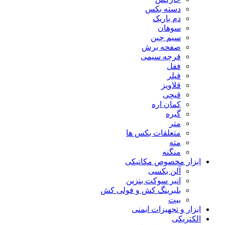
دسته بکس
دم باریک
سوهان
سیم چین
صفحه برش
فرچه سیمی
ففل
فیلر
قلاویز
قیچی
کمان اره
گیره
متر
متعلقات بکس ها
مته
منگنه
ابزار مخصوص مکانیکی
آلن بکسی
انبر سوکت بنزین
بلبرینگ کش و فولی کش
بیت
ابزار و تجهیزات ایمنی
الکتریکی