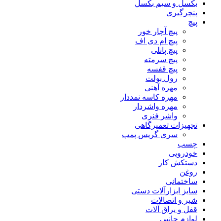
بکسل و سیم بکسل
پنچرگیری
پیچ
پیچ آچار خور
پیچ ام دی اف
پیچ پانلی
پیچ سرمته
پیچ قفسه
رول بولت
مهره آهنی
مهره کاسه نمددار
مهره واشردار
واشر فنری
تجهیزات تعمیرگاهی
سری گریس پمپ
چسب
خودرویی
دستکش کار
روغن
ساختمانی
سایز ابزارآلات دستی
شیر و اتصالات
قفل و یراق آلات
لوازم جانبی