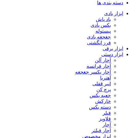
دسته بندی ها
ابزار بادی
باد پاش
بکس بادی
پیستوله
جغجغه بادی
فرز انگشتی
ابزار برقی
ابزار دستی
آچار آلن
آچار فرانسه
آچار یکسر جغجغه
آهنربا
انبر قفلی
پرچ کن
جعبه بکس
خارکش
دسته بکس
فیلر
قلاویز
آچار
آچار فیلتر
ابزار مخصوص