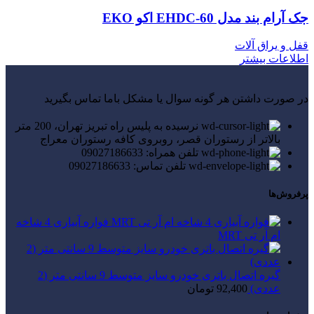
جک آرام بند مدل EHDC-60 اکو EKO
قفل و یراق آلات
اطلاعات بیشتر
در صورت داشتن هر گونه سوال یا مشکل باما تماس بگیرید
نرسیده به پلیس راه تبریز تهران، 200 متر
بالاتر از رستوران قصر، روبروی کافه رستوران معراج
تلفن همراه: 09027186633
تلفن تماس: 09027186633
پرفروش‌ها
فواره آبیاری 4 شاخه
ام آر تی MRT
گیره اتصال باتری خودرو سایز متوسط 9 سانتی متر (2
عددی)
92,400
تومان