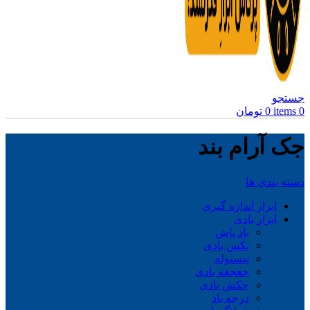
جستجو
0
items
0
تومان
جک آرام بند
دسته بندی ها
ابزار اندازه گیری
ابزار بادی
باد پاش
بکس بادی
پیستوله
جغجغه بادی
چکش بادی
درجه باد