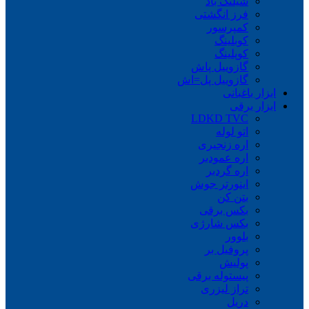
شیلنگ باد
فرز انگشتی
کمپرسور
کوبلینگ
کوپلینگ
گازوییل پاش
گازوییل پل=اش
ابزار باغبانی
ابزار برقی
LDKD TVC
اتو لوله
اره زنجیری
اره عمودبر
اره گردبر
اینورتر جوش
بتن کن
بکس برقی
بکس شارژی
بلوور
پروفیل بر
پولیش
پیستوله برقی
تراز لیزری
دریل