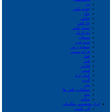
تبر
جعبه بکس
جک
چکش
خارکش
دسته بکس
دم باریک
سوهان
سیم چین
صفحه برش
فرچه سیمی
ففل
فیلر
قلاویز
قیچی
کمان اره
گیره
متر
متعلقات بکس ها
مته
منگنه
ابزار مخصوص مکانیکی
آلن بکسی