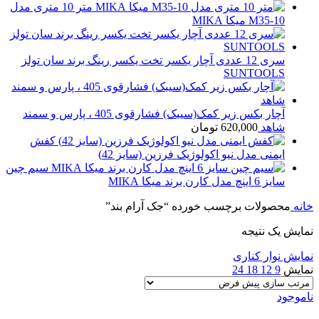
متر 10 متری مدل
M35-10 میکا MIKA
سری 12 عددی آچار یکسر تخت یکسر رینگ برند سان تولز
SUNTOOLS
آچار بکس زیر کمک(سیبک) فشارقوی 405 ، پارس و سمند
شاهد
620,000
تومان
کفش
ایمنی مدل نیو اکولوژیک فرزین (سایز 42)
سیم چین
سایز 6 اینچ مدل کارن برند میکا MIKA
خانه
محصولات برچسب خورده “جک آرام بند”
نمایش یک نتیجه
نمایش نوار کناری
نمایش
9
12
18
24
ناموجود