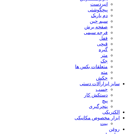
انبردست
پیچگوشتی
دم باریک
سیم چین
صفحه برش
فرچه سیمی
ففل
قیچی
گیره
متر
جک
متعلقات بکس ها
مته
چکش
سایز ابزارآلات دستی
چسب
دستکش کار
پیچ
پنچرگیری
الکتریکی
ابزار مخصوص مکانیکی
بیت
روغن