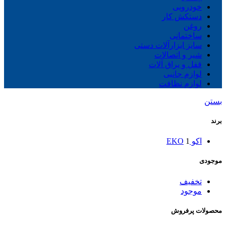
خودرویی
دستکش کار
روغن
ساختمانی
سایز ابزارآلات دستی
شیر و اتصالات
قفل و یراق آلات
لوازم جانبی
لوازم نظافت
بستن
برند
اکو EKO
1
موجودی
تخفیف
موجود
محصولات پرفروش