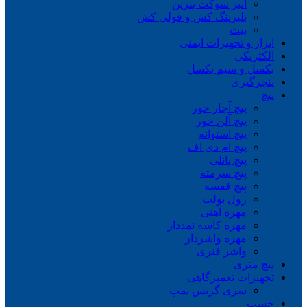
انبر سوکت بنزین
بلبرینگ کش و فولی کش
بیت
ابزار و تجهیزات ایمنی
الکتریکی
بکسل و سیم بکسل
پنچرگیری
پیچ
پیچ آچار خور
پیچ آلن خور
پیچ استوانه
پیچ ام دی اف
پیچ پانلی
پیچ سرمته
پیچ قفسه
رول بولت
مهره آهنی
مهره کاسه نمددار
مهره واشردار
واشر فنری
پیچ متری
تجهیزات تعمیرگاهی
سری گریس پمپ
چسب