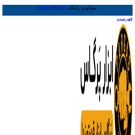
مشاوره رایگان:
09027186633
فهرست