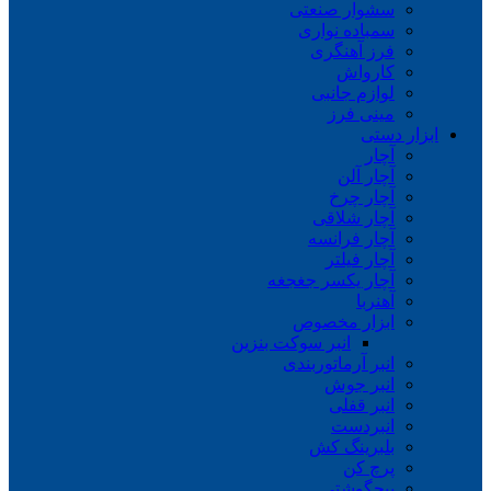
سشوار صنعتی
سمباده نواری
فرز آهنگری
کارواش
لوازم جانبی
مینی فرز
ابزار دستی
آچار
آچار آلن
آچار چرخ
آچار شلاقی
آچار فرانسه
آچار فیلتر
آچار یکسر جغجغه
آهنربا
ابزار مخصوص
انبر سوکت بنزین
انبر آرماتوربندی
انبر جوش
انبر قفلی
انبردست
بلبرینگ کش
پرچ کن
پیچگوشتی