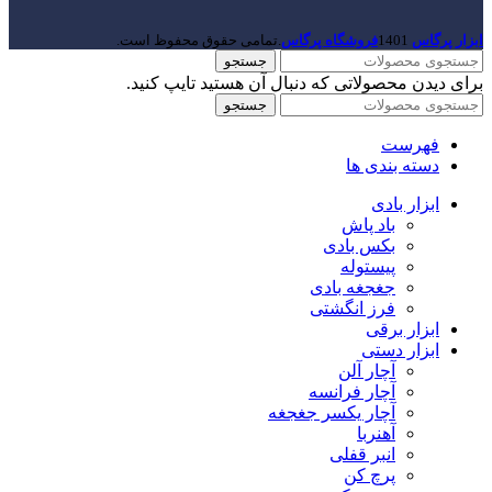
ابزار پرگاس
1401
فروشگاه پرگاس
.تمامی حقوق محفوظ است.
جستجو
برای دیدن محصولاتی که دنبال آن هستید تایپ کنید.
جستجو
فهرست
دسته بندی ها
ابزار بادی
باد پاش
بکس بادی
پیستوله
جغجغه بادی
فرز انگشتی
ابزار برقی
ابزار دستی
آچار آلن
آچار فرانسه
آچار یکسر جغجغه
آهنربا
انبر قفلی
پرچ کن