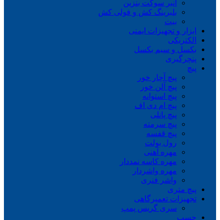
انبر سوکت بنزین
بلبرینگ کش و فولی کش
بیت
ابزار و تجهیزات ایمنی
الکتریکی
بکسل و سیم بکسل
پنچرگیری
پیچ
پیچ آچار خور
پیچ آلن خور
پیچ استوانه
پیچ ام دی اف
پیچ پانلی
پیچ سرمته
پیچ قفسه
رول بولت
مهره آهنی
مهره کاسه نمددار
مهره واشردار
واشر فنری
پیچ متری
تجهیزات تعمیرگاهی
سری گریس پمپ
چسب