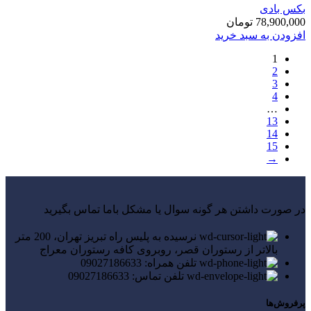
بکس بادی
78,900,000
تومان
افزودن به سبد خرید
1
2
3
4
…
13
14
15
→
در صورت داشتن هر گونه سوال یا مشکل باما تماس بگیرید
نرسیده به پلیس راه تبریز تهران، 200 متر
بالاتر از رستوران قصر، روبروی کافه رستوران معراج
تلفن همراه: 09027186633
تلفن تماس: 09027186633
پرفروش‌ها