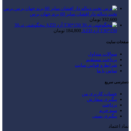
برس
تخت دنباله دار افشان سایز 60 برند جهان برس
332,600
تومان
پیچگوشتی تی30
T30*150 آزد AZD
184,800
تومان
صفحات سایت
سوالات متداول
پرداخت مستقیم
شرایط و قوانین سایت
تماس با ما
دسترسی سریع
حساب کاربری من
پیگیری سفارش
پرداخت
سبد خرید
پیگیری پستی
نماد اعتماد