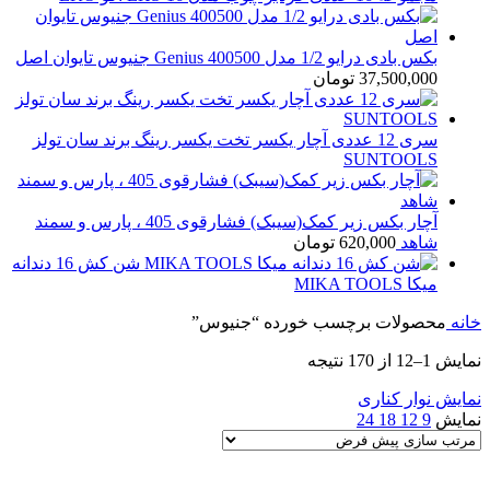
بکس بادی درایو 1/2 مدل Genius 400500 جنیوس تایوان اصل
37,500,000
تومان
سری 12 عددی آچار یکسر تخت یکسر رینگ برند سان تولز
SUNTOOLS
آچار بکس زیر کمک(سیبک) فشارقوی 405 ، پارس و سمند
شاهد
620,000
تومان
شن کش 16 دندانه
میکا MIKA TOOLS
خانه
محصولات برچسب خورده “جنیوس”
نمایش 1–12 از 170 نتیجه
نمایش نوار کناری
نمایش
9
12
18
24