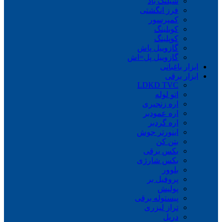
شیلنگ باد
فرز انگشتی
کمپرسور
کوبلینگ
کوپلینگ
گازوییل پاش
گازوییل پل=اش
ابزار باغبانی
ابزار برقی
LDKD TVC
اتو لوله
اره زنجیری
اره عمودبر
اره گردبر
اینورتر جوش
بتن کن
بکس برقی
بکس شارژی
بلوور
پروفیل بر
پولیش
پیستوله برقی
تراز لیزری
دریل