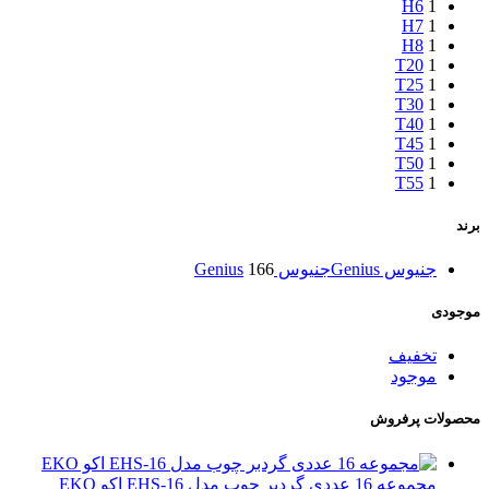
H6
1
H7
1
H8
1
T20
1
T25
1
T30
1
T40
1
T45
1
T50
1
T55
1
برند
جنیوس Genius
جنیوس Genius
166
موجودی
تخفیف
موجود
محصولات پرفروش
مجموعه 16 عددی گردبر چوب مدل EHS-16 اکو EKO