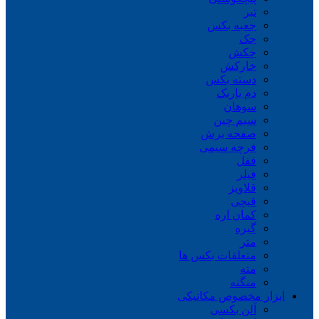
تبر
جعبه بکس
جک
چکش
خارکش
دسته بکس
دم باریک
سوهان
سیم چین
صفحه برش
فرچه سیمی
ففل
فیلر
قلاویز
قیچی
کمان اره
گیره
متر
متعلقات بکس ها
مته
منگنه
ابزار مخصوص مکانیکی
آلن بکسی