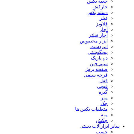
جعبه بکس
خارکش
دسته بکس
فیلر
قلاویز
آچار
آچار فیلتر
ابزار مخصوص
انبردست
پیچگوشتی
دم باریک
سیم چین
صفحه برش
فرچه سیمی
ففل
قیچی
گیره
متر
جک
متعلقات بکس ها
مته
چکش
سایز ابزارآلات دستی
چسب