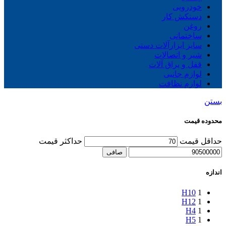
خودرویی
دستکش کار
روغن
ساختمانی
سایز ابزارآلات دستی
شیر و اتصالات
قفل و یراق آلات
لوازم جانبی
لوازم نظافت
بستن
محدوده قیمت
حداقل قیمت
حداكثر قيمت
صافی
اندازه
H10
1
H12
1
H4
1
H5
1