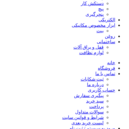
دستکش کار
پیچ
پنچرگیری
الکتریکی
ابزار مخصوص مکانیکی
بیت
روغن
ساختمانی
قفل و یراق آلات
لوازم نظافت
خانه
فروشگاه
تماس با ما
ثبت شکایات
درباره ما
حساب کاربری
پیگیری سفارش
سبد خرید
پرداخت
سوالات متداول
شرایط و قوانین سایت
لیست خرید بعدی
ورود به سیستم / ثبت نام