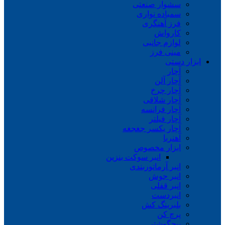
سشوار صنعتی
سمباده نواری
فرز آهنگری
کارواش
لوازم جانبی
مینی فرز
ابزار دستی
آچار
آچار آلن
آچار چرخ
آچار شلاقی
آچار فرانسه
آچار فیلتر
آچار یکسر جغجغه
آهنربا
ابزار مخصوص
انبر سوکت بنزین
انبر آرماتوربندی
انبر جوش
انبر قفلی
انبردست
بلبرینگ کش
پرچ کن
پیچگوشتی