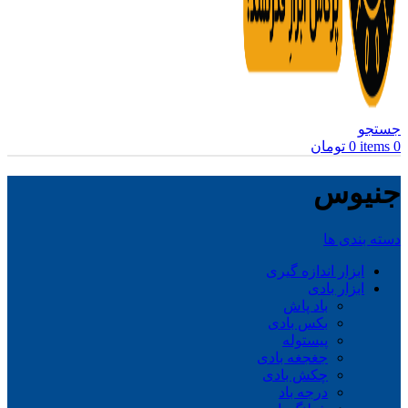
جستجو
0
items
0
تومان
جنیوس
دسته بندی ها
ابزار اندازه گیری
ابزار بادی
باد پاش
بکس بادی
پیستوله
جغجغه بادی
چکش بادی
درجه باد