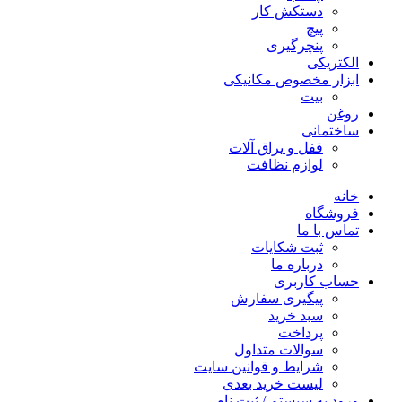
دستکش کار
پیچ
پنچرگیری
الکتریکی
ابزار مخصوص مکانیکی
بیت
روغن
ساختمانی
قفل و یراق آلات
لوازم نظافت
خانه
فروشگاه
تماس با ما
ثبت شکایات
درباره ما
حساب کاربری
پیگیری سفارش
سبد خرید
پرداخت
سوالات متداول
شرایط و قوانین سایت
لیست خرید بعدی
ورود به سیستم / ثبت نام