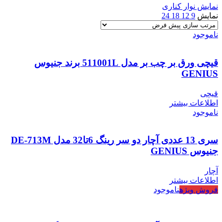
نمایش نوار کناری
نمایش
9
12
18
24
ناموجود
قیچی ورق بر چب بر مدل 511001L برند جنیوس
GENIUS
قیچی
اطلاعات بیشتر
ناموجود
سری 13 عددی آچار دو سر رینگ 6تا32 مدل DE-713M
جنیوس GENIUS
آچار
اطلاعات بیشتر
فروش ویژه
ناموجود