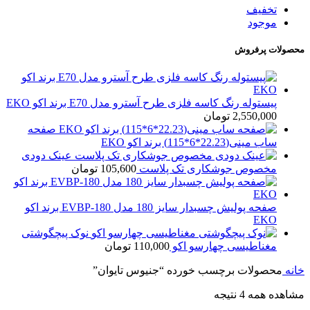
تخفیف
موجود
محصولات پرفروش
پیستوله رنگ کاسه فلزی طرح آسترو مدل E70 برند اکو EKO
2,550,000
تومان
صفحه
ساب مینی(22.23*6*115) برند اکو EKO
عینک دودی
مخصوص جوشکاری تک پلاست
105,600
تومان
صفحه پولیش چسبدار سایز 180 مدل EVBP-180 برند اکو
EKO
نوک پیچگوشتی
مغناطیسی چهارسو اکو
110,000
تومان
خانه
محصولات برچسب خورده “جنیوس تایوان”
مشاهده همه 4 نتیجه