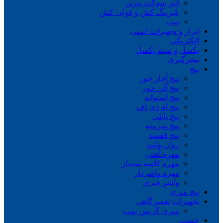
انبر سوکت بنزین
بلبرینگ کش و فولی کش
بیت
ابزار و تجهیزات ایمنی
الکتریکی
بکسل و سیم بکسل
پنچرگیری
پیچ
پیچ آچار خور
پیچ آلن خور
پیچ استوانه
پیچ ام دی اف
پیچ پانلی
پیچ سرمته
پیچ قفسه
رول بولت
مهره آهنی
مهره کاسه نمددار
مهره واشردار
واشر فنری
پیچ متری
تجهیزات تعمیرگاهی
سری گریس پمپ
چسب