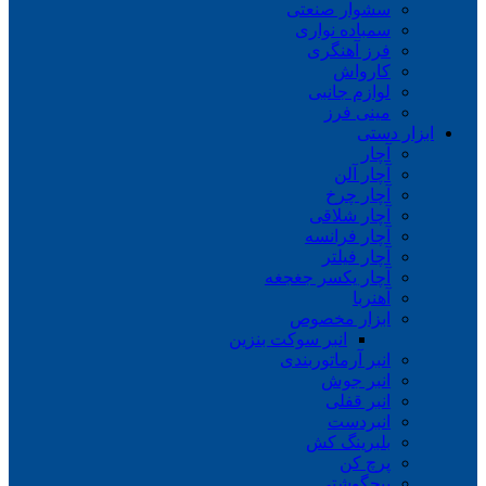
سشوار صنعتی
سمباده نواری
فرز آهنگری
کارواش
لوازم جانبی
مینی فرز
ابزار دستی
آچار
آچار آلن
آچار چرخ
آچار شلاقی
آچار فرانسه
آچار فیلتر
آچار یکسر جغجغه
آهنربا
ابزار مخصوص
انبر سوکت بنزین
انبر آرماتوربندی
انبر جوش
انبر قفلی
انبردست
بلبرینگ کش
پرچ کن
پیچگوشتی