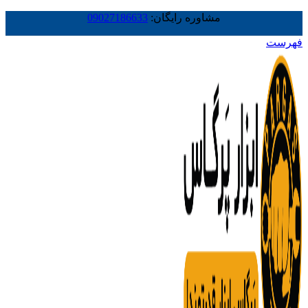
مشاوره رایگان:
09027186633
فهرست