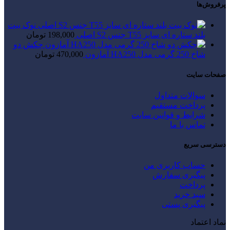
پرفروش‌ها
نوک بیت
بلند ستاره ای سایز T55 جنس S2 اصلی
198,000
تومان
چکش دو
شاخ 250 گرمی مدل HA250 آمازون
470,000
تومان
صفحات سایت
سوالات متداول
پرداخت مستقیم
شرایط و قوانین سایت
تماس با ما
دسترسی سریع
حساب کاربری من
پیگیری سفارش
پرداخت
سبد خرید
پیگیری پستی
نماد اعتماد