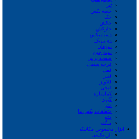
تبر
جعبه بکس
جک
چکش
خارکش
دسته بکس
دم باریک
سوهان
سیم چین
صفحه برش
فرچه سیمی
ففل
فیلر
قلاویز
قیچی
کمان اره
گیره
متر
متعلقات بکس ها
مته
منگنه
ابزار مخصوص مکانیکی
آلن بکسی