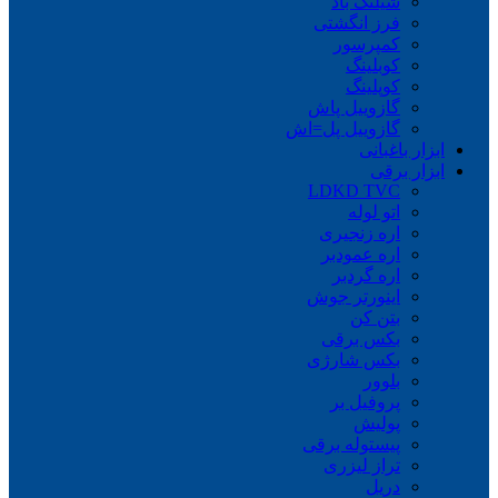
شیلنگ باد
فرز انگشتی
کمپرسور
کوبلینگ
کوپلینگ
گازوییل پاش
گازوییل پل=اش
ابزار باغبانی
ابزار برقی
LDKD TVC
اتو لوله
اره زنجیری
اره عمودبر
اره گردبر
اینورتر جوش
بتن کن
بکس برقی
بکس شارژی
بلوور
پروفیل بر
پولیش
پیستوله برقی
تراز لیزری
دریل