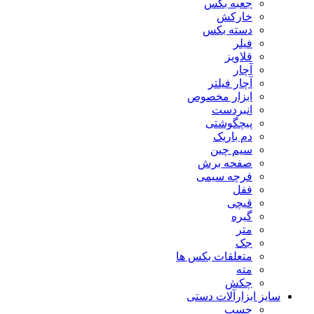
جعبه بکس
خارکش
دسته بکس
فیلر
قلاویز
آچار
آچار فیلتر
ابزار مخصوص
انبردست
پیچگوشتی
دم باریک
سیم چین
صفحه برش
فرچه سیمی
ففل
قیچی
گیره
متر
جک
متعلقات بکس ها
مته
چکش
سایز ابزارآلات دستی
چسب