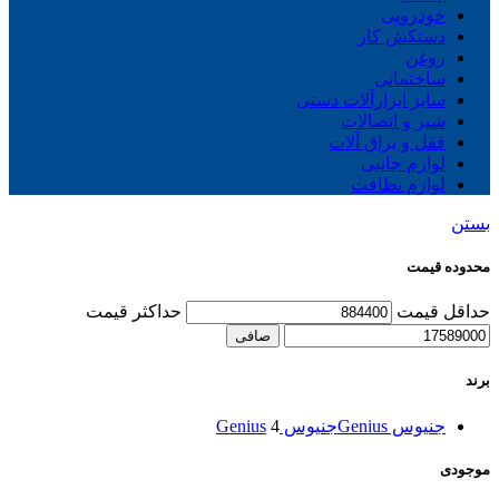
خودرویی
دستکش کار
روغن
ساختمانی
سایز ابزارآلات دستی
شیر و اتصالات
قفل و یراق آلات
لوازم جانبی
لوازم نظافت
بستن
محدوده قیمت
حداقل قیمت
حداكثر قيمت
صافی
برند
جنیوس Genius
جنیوس Genius
4
موجودی