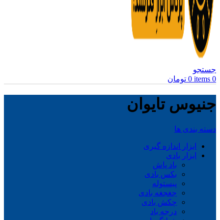
جستجو
0
items
0
تومان
جنیوس تایوان
دسته بندی ها
ابزار اندازه گیری
ابزار بادی
باد پاش
بکس بادی
پیستوله
جغجغه بادی
چکش بادی
درجه باد