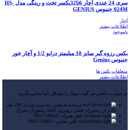
سری 24 عددی آچار 6تا32یکسر تخت و رینگی مدل HS-
024M جنیوس GENIUS
آچار
اطلاعات بیشتر
ناموجود
بکس رزوه گیر سایز 10 میلیمتر درایو 1/2 و آچار خور
جنیوس Genius
متعلقات بکس ها
اطلاعات بیشتر
در صورت داشتن هر گونه سوال یا مشکل باما تماس بگیرید
نرسیده به پلیس راه تبریز تهران، 200 متر
بالاتر از رستوران قصر، روبروی کافه رستوران معراج
تلفن همراه: 09027186633
تلفن تماس: 09027186633