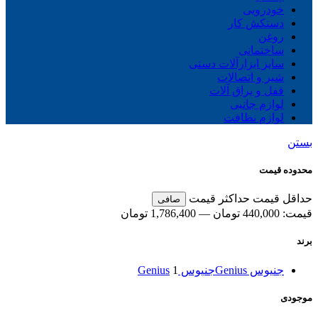
خودرویی
دستکش کار
روغن
ساختمانی
سایز ابزارآلات دستی
شیر و اتصالات
قفل و یراق آلات
لوازم جانبی
لوازم نظافت
بستن
محدوده قیمت
حداقل قیمت
حداكثر قيمت
صافی
قيمت:
440,000 تومان
—
1,786,400 تومان
برند
جنیوس Genius
جنیوس Genius
1
موجودی