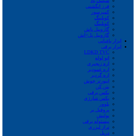
شیلنگ باد
فرز انگشتی
کمپرسور
کوبلینگ
کوپلینگ
گازوییل پاش
گازوییل پل=اش
ابزار باغبانی
ابزار برقی
LDKD TVC
اتو لوله
اره زنجیری
اره عمودبر
اره گردبر
اینورتر جوش
بتن کن
بکس برقی
بکس شارژی
بلوور
پروفیل بر
پولیش
پیستوله برقی
تراز لیزری
دریل