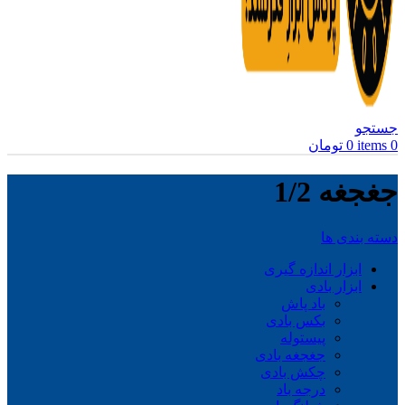
جستجو
0
items
0
تومان
جغجغه 1/2
دسته بندی ها
ابزار اندازه گیری
ابزار بادی
باد پاش
بکس بادی
پیستوله
جغجغه بادی
چکش بادی
درجه باد