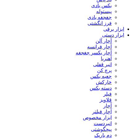
بکس بادی
پیستوله
جغجغه بادی
فرز انگشتی
ابزار برقی
ابزار دستی
آچار آلن
آچار فرانسه
آچار یکسر جغجغه
آهنربا
انبر قفلی
پرچ کن
جعبه بکس
خارکش
دسته بکس
فیلر
قلاویز
آچار
آچار فیلتر
ابزار مخصوص
انبردست
پیچگوشتی
دم باریک