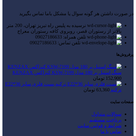
در صورت داشتن هر گونه سوال یا مشکل باما تماس بگیرید
نرسیده به پلیس راه تبریز تهران، 200 متر
بالاتر از رستوران قصر، روبروی کافه رستوران معراج
تلفن همراه: 09027186633
تلفن تماس: 09027186633
پرفروش‌ها
سنگ استیل بر 180 مدل KSW-7199 کنزاکس KENZAX
152,900
تومان
بست فلزی سایز E22*36
ترکیه
63,360
تومان
صفحات سایت
سوالات متداول
پرداخت مستقیم
شرایط و قوانین سایت
تماس با ما