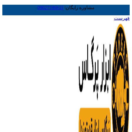
مشاوره رایگان:
09027186633
فهرست