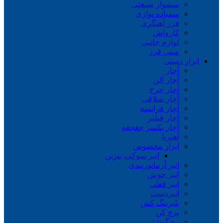
سشوار صنعتی
سمباده نواری
فرز آهنگری
کارواش
لوازم جانبی
مینی فرز
ابزار دستی
آچار
آچار آلن
آچار چرخ
آچار شلاقی
آچار فرانسه
آچار فیلتر
آچار یکسر جغجغه
آهنربا
ابزار مخصوص
انبر سوکت بنزین
انبر آرماتوربندی
انبر جوش
انبر قفلی
انبردست
بلبرینگ کش
پرچ کن
پیچگوشتی