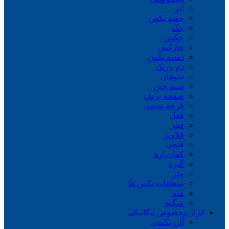
تبر
جعبه بکس
جک
چکش
خارکش
دسته بکس
دم باریک
سوهان
سیم چین
صفحه برش
فرچه سیمی
ففل
فیلر
قلاویز
قیچی
کمان اره
گیره
متر
متعلقات بکس ها
مته
منگنه
ابزار مخصوص مکانیکی
آلن بکسی