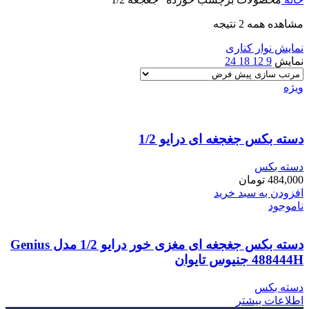
مشاهده همه 2 نتیجه
نمایش نوار کناری
نمایش
9
12
18
24
ویژه
دسته بکس جغجغه ای درایو 1/2
دسته بکس
484,000
تومان
افزودن به سبد خرید
ناموجود
دسته بکس جغجغه ای مغزی خور درایو 1/2 مدل Genius
488444H جنیوس تایوان
دسته بکس
اطلاعات بیشتر