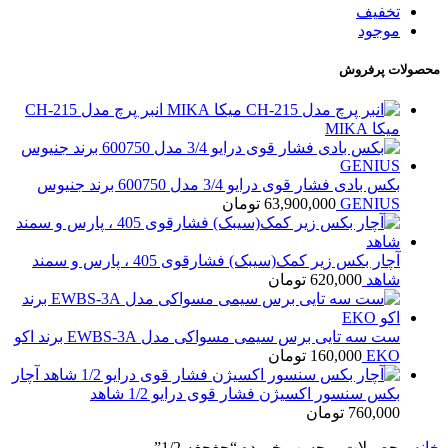
تخفیف
موجود
محصولات پرفروش
انبر پرچ مدل CH-215
میکا MIKA
بکس بادی فشار قوی درایو 3/4 مدل 600750 برند جنیوس
GENIUS
63,900,000
تومان
آچار بکس زیر کمک(سیبک) فشارقوی 405 ، پارس و سمند
شاهد
620,000
تومان
ست سه تایی برس سیمی مسواکی مدل EWBS-3A برند اکو
EKO
160,000
تومان
آچار
بکس سنسور اکسیژن فشار قوی درایو 1/2 شاهد
760,000
تومان
خانه
محصولات برچسب خورده “جغجغه 1/2”