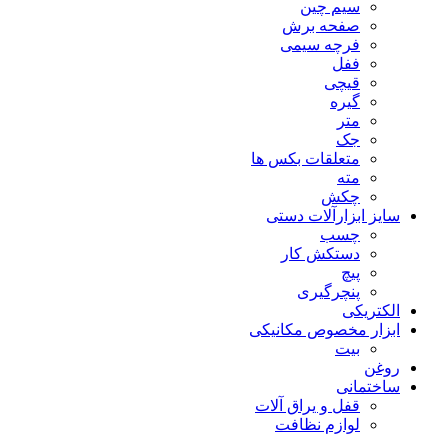
سیم چین
صفحه برش
فرچه سیمی
ففل
قیچی
گیره
متر
جک
متعلقات بکس ها
مته
چکش
سایز ابزارآلات دستی
چسب
دستکش کار
پیچ
پنچرگیری
الکتریکی
ابزار مخصوص مکانیکی
بیت
روغن
ساختمانی
قفل و یراق آلات
لوازم نظافت