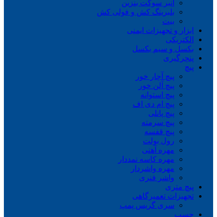
انبر سوکت بنزین
بلبرینگ کش و فولی کش
بیت
ابزار و تجهیزات ایمنی
الکتریکی
بکسل و سیم بکسل
پنچرگیری
پیچ
پیچ آچار خور
پیچ آلن خور
پیچ استوانه
پیچ ام دی اف
پیچ پانلی
پیچ سرمته
پیچ قفسه
رول بولت
مهره آهنی
مهره کاسه نمددار
مهره واشردار
واشر فنری
پیچ متری
تجهیزات تعمیرگاهی
سری گریس پمپ
چسب