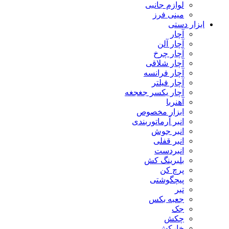
لوازم جانبی
مینی فرز
ابزار دستی
آچار
آچار آلن
آچار چرخ
آچار شلاقی
آچار فرانسه
آچار فیلتر
آچار یکسر جغجغه
آهنربا
ابزار مخصوص
انبر آرماتوربندی
انبر جوش
انبر قفلی
انبردست
بلبرینگ کش
پرچ کن
پیچگوشتی
تبر
جعبه بکس
جک
چکش
خارکش