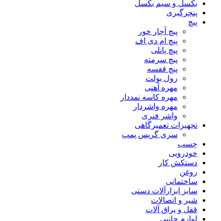
بکسل و سیم بکسل
پنچرگیری
پیچ
پیچ آچار خور
پیچ ام دی اف
پیچ پانلی
پیچ سرمته
پیچ قفسه
رول بولت
مهره آهنی
مهره کاسه نمددار
مهره واشردار
واشر فنری
تجهیزات تعمیرگاهی
سری گریس پمپ
چسب
خودرویی
دستکش کار
روغن
ساختمانی
سایز ابزارآلات دستی
شیر و اتصالات
قفل و یراق آلات
لوازم جانبی