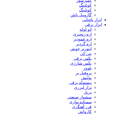
کمپرسور
کوبلینگ
کوپلینگ
گازوییل پاش
ابزار باغبانی
ابزار برقی
اتو لوله
اره زنجیری
اره عمودبر
اره گردبر
اینورتر جوش
بتن کن
بکس برقی
بکس شارژی
بلوور
پروفیل بر
پولیش
پیستوله برقی
تراز لیزری
دریل
سشوار صنعتی
سمباده نواری
فرز آهنگری
کارواش