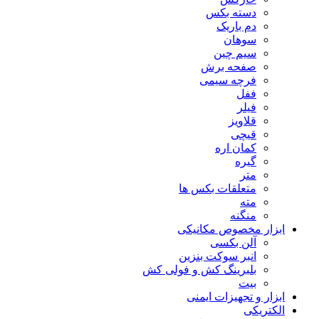
دسته بکس
دم باریک
سوهان
سیم چین
صفحه برش
فرچه سیمی
ففل
فیلر
قلاویز
قیچی
کمان اره
گیره
متر
متعلقات بکس ها
مته
منگنه
ابزار مخصوص مکانیکی
آلن بکسی
انبر سوکت بنزین
بلبرینگ کش و فولی کش
بیت
ابزار و تجهیزات ایمنی
الکتریکی