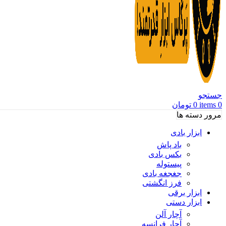
جستجو
0
items
0
تومان
مرور دسته ها
ابزار بادی
باد پاش
بکس بادی
پیستوله
جغجغه بادی
فرز انگشتی
ابزار برقی
ابزار دستی
آچار آلن
آچار فرانسه