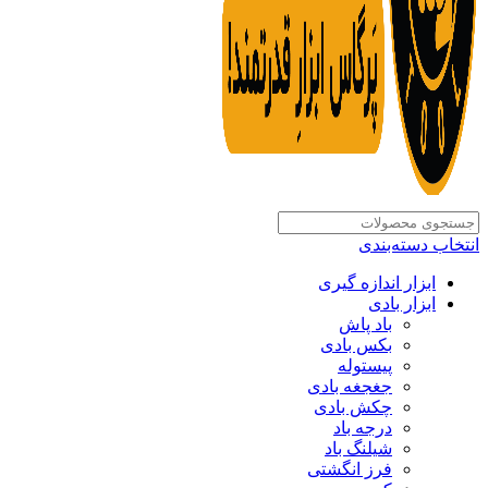
انتخاب دسته‌بندی
ابزار اندازه گیری
ابزار بادی
باد پاش
بکس بادی
پیستوله
جغجغه بادی
چکش بادی
درجه باد
شیلنگ باد
فرز انگشتی