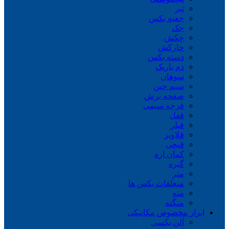
تبر
جعبه بکس
جک
چکش
خارکش
دسته بکس
دم باریک
سوهان
سیم چین
صفحه برش
فرچه سیمی
ففل
فیلر
قلاویز
قیچی
کمان اره
گیره
متر
متعلقات بکس ها
مته
منگنه
ابزار مخصوص مکانیکی
آلن بکسی