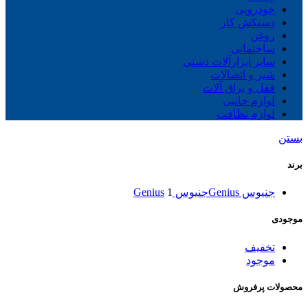
خودرویی
دستکش کار
روغن
ساختمانی
سایز ابزارآلات دستی
شیر و اتصالات
قفل و یراق آلات
لوازم جانبی
لوازم نظافت
بستن
برند
جنیوس Genius
جنیوس Genius
1
موجودی
تخفیف
موجود
محصولات پرفروش