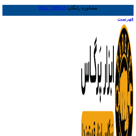
مشاوره رایگان:
09027186633
فهرست