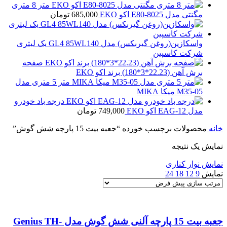
متر 8 متری
مگنتی مدل E80-8025 اکو EKO
685,000
تومان
واسکازین(روغن گیربکس) مدل GL4 85WL140 یک لیتری
شرکت کاسپین
صفحه
برش آهن (22.23*3*180) برند اکو EKO
متر 5 متری مدل
M35-05 میکا MIKA
درجه باد خودرو
مدل EAG-12 اکو EKO
749,000
تومان
خانه
محصولات برچسب خورده “جعبه بیت 15 پارچه شش گوش”
نمایش یک نتیجه
نمایش نوار کناری
نمایش
9
12
18
24
جعبه بیت 15 پارچه آلنی شش گوش مدل Genius TH-