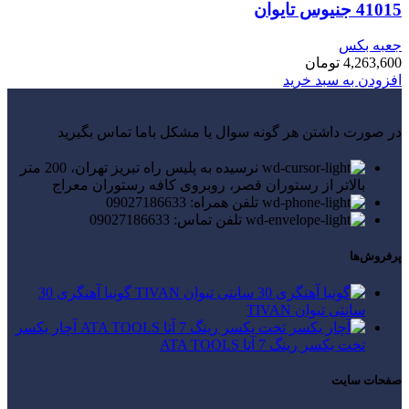
41015 جنیوس تایوان
جعبه بکس
4,263,600
تومان
افزودن به سبد خرید
در صورت داشتن هر گونه سوال یا مشکل باما تماس بگیرید
نرسیده به پلیس راه تبریز تهران، 200 متر
بالاتر از رستوران قصر، روبروی کافه رستوران معراج
تلفن همراه: 09027186633
تلفن تماس: 09027186633
پرفروش‌ها
گونیا آهنگری 30
سانتی تیوان TIVAN
آچار یکسر
تخت یکسر رینگ 7 آتا ATA TOOLS
صفحات سایت