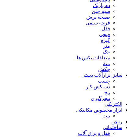
دم باریک
سیم چین
صفحه برش
فرچه سیمی
ففل
قیچی
گیره
متر
جک
متعلقات بکس ها
مته
چکش
سایز ابزارآلات دستی
چسب
دستکش کار
پیچ
پنچرگیری
الکتریکی
ابزار مخصوص مکانیکی
بیت
روغن
ساختمانی
قفل و یراق آلات