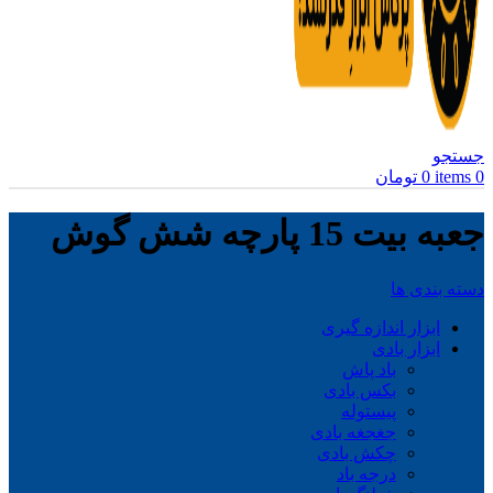
جستجو
0
items
0
تومان
جعبه بیت 15 پارچه شش گوش
دسته بندی ها
ابزار اندازه گیری
ابزار بادی
باد پاش
بکس بادی
پیستوله
جغجغه بادی
چکش بادی
درجه باد