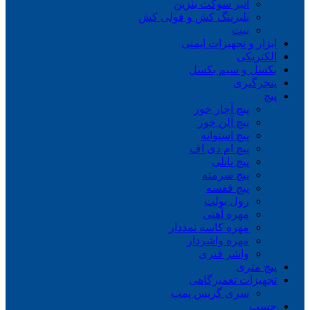
انبر سوکت بنزین
بلبرینگ کش و فولی کش
بیت
ابزار و تجهیزات ایمنی
الکتریکی
بکسل و سیم بکسل
پنچرگیری
پیچ
پیچ آچار خور
پیچ آلن خور
پیچ استوانه
پیچ ام دی اف
پیچ پانلی
پیچ سرمته
پیچ قفسه
رول بولت
مهره آهنی
مهره کاسه نمددار
مهره واشردار
واشر فنری
پیچ متری
تجهیزات تعمیرگاهی
سری گریس پمپ
چسب