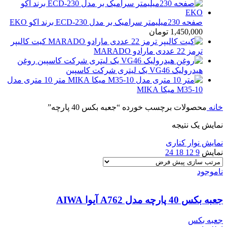
صفحه 230میلیمتر سرامیک بر مدل ECD-230 برند اکو EKO
1,450,000
تومان
کیت کالیپر
ترمز 22 عددی مارادو MARADO
روغن
هیدرولیک VG46 یک لیتری شرکت کاسپین
متر 10 متری مدل
M35-10 میکا MIKA
خانه
محصولات برچسب خورده “جعبه بکس 40 پارچه”
نمایش یک نتیجه
نمایش نوار کناری
نمایش
9
12
18
24
ناموجود
جعبه بکس 40 پارچه مدل A762 آیوا AIWA
جعبه بکس