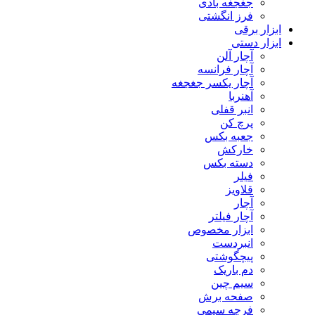
جغجغه بادی
فرز انگشتی
ابزار برقی
ابزار دستی
آچار آلن
آچار فرانسه
آچار یکسر جغجغه
آهنربا
انبر قفلی
پرچ کن
جعبه بکس
خارکش
دسته بکس
فیلر
قلاویز
آچار
آچار فیلتر
ابزار مخصوص
انبردست
پیچگوشتی
دم باریک
سیم چین
صفحه برش
فرچه سیمی