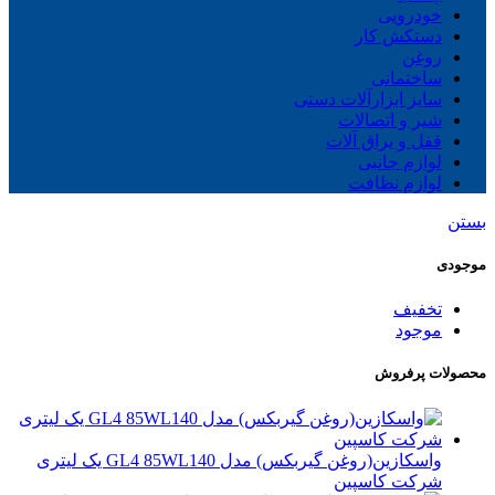
خودرویی
دستکش کار
روغن
ساختمانی
سایز ابزارآلات دستی
شیر و اتصالات
قفل و یراق آلات
لوازم جانبی
لوازم نظافت
بستن
موجودی
تخفیف
موجود
محصولات پرفروش
واسکازین(روغن گیربکس) مدل GL4 85WL140 یک لیتری
شرکت کاسپین