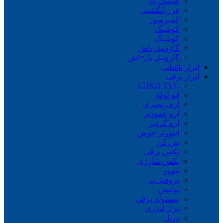
شیلنگ باد
فرز انگشتی
کمپرسور
کوبلینگ
کوپلینگ
گازوییل پاش
گازوییل پل=اش
ابزار باغبانی
ابزار برقی
LDKD TVC
اتو لوله
اره زنجیری
اره عمودبر
اره گردبر
اینورتر جوش
بتن کن
بکس برقی
بکس شارژی
بلوور
پروفیل بر
پولیش
پیستوله برقی
تراز لیزری
دریل