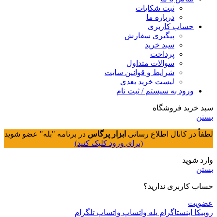
ثبت شکایات
درباره ما
حساب کاربری
پیگیری سفارش
سبد خرید
پرداخت
سوالات متداول
شرایط و قوانین سایت
لیست خرید بعدی
ورود به سیستم / ثبت نام
سبد خرید فروشگاه
بستن
لطفاً در کانال اطلاع رسانی
ابزار پرگاس
در برنامه "بله" عضو شوید
(برای ورود کلیک کنید)
وارد شوید
بستن
حساب کاربری ندارید؟
عضویت
روبیکا
اینستاگرام
بله
واتساپ
واتساپ
تلگرام