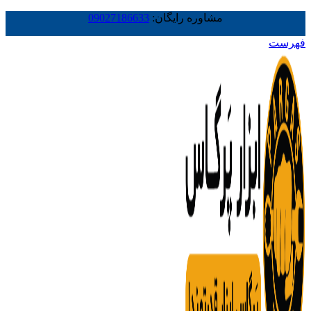
مشاوره رایگان:
09027186633
فهرست