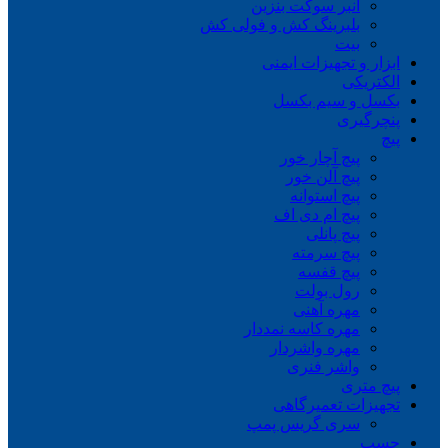
انبر سوکت بنزین
بلبرینگ کش و فولی کش
بیت
ابزار و تجهیزات ایمنی
الکتریکی
بکسل و سیم بکسل
پنچرگیری
پیچ
پیچ آچار خور
پیچ آلن خور
پیچ استوانه
پیچ ام دی اف
پیچ پانلی
پیچ سرمته
پیچ قفسه
رول بولت
مهره آهنی
مهره کاسه نمددار
مهره واشردار
واشر فنری
پیچ متری
تجهیزات تعمیرگاهی
سری گریس پمپ
چسب