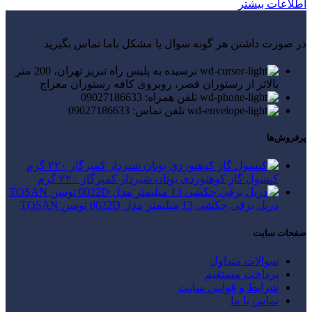
اطلاعات بیشتر
در صورت داشتن هر گونه سوال یا مشکل باما تماس بگیرید
نرسیده به پلیس راه تبریز تهران، 200 متر
بالاتر از رستوران قصر، روبروی کافه رستوران معراج
تلفن همراه: 09027186633
تلفن تماس: 09027186633
پرفروش‌ها
کپسول گاز کوهنوردی بوتان شیردار کمپرگاز ۲۲۰ گرم
دریل برقی چکشی 13 میلیمتر مدل 0022D توسن TOSAN
صفحات سایت
سوالات متداول
پرداخت مستقیم
شرایط و قوانین سایت
تماس با ما