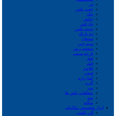
تبر
جعبه بکس
جک
چکش
خارکش
دسته بکس
دم باریک
سوهان
سیم چین
صفحه برش
فرچه سیمی
ففل
فیلر
قلاویز
قیچی
کمان اره
گیره
متر
متعلقات بکس ها
مته
منگنه
ابزار مخصوص مکانیکی
آلن بکسی