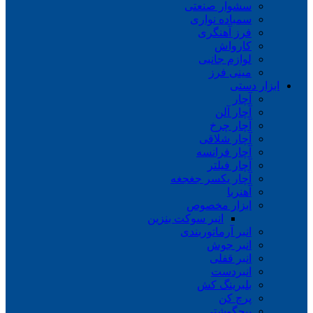
سشوار صنعتی
سمباده نواری
فرز آهنگری
کارواش
لوازم جانبی
مینی فرز
ابزار دستی
آچار
آچار آلن
آچار چرخ
آچار شلاقی
آچار فرانسه
آچار فیلتر
آچار یکسر جغجغه
آهنربا
ابزار مخصوص
انبر سوکت بنزین
انبر آرماتوربندی
انبر جوش
انبر قفلی
انبردست
بلبرینگ کش
پرچ کن
پیچگوشتی