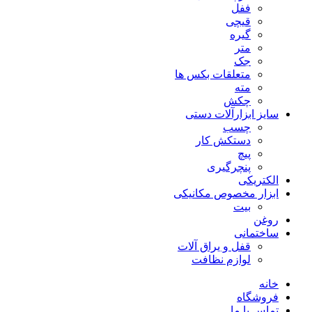
ففل
قیچی
گیره
متر
جک
متعلقات بکس ها
مته
چکش
سایز ابزارآلات دستی
چسب
دستکش کار
پیچ
پنچرگیری
الکتریکی
ابزار مخصوص مکانیکی
بیت
روغن
ساختمانی
قفل و یراق آلات
لوازم نظافت
خانه
فروشگاه
تماس با ما