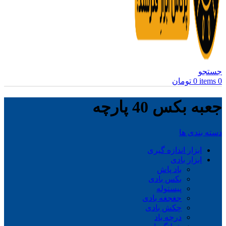
جستجو
0
items
0
تومان
جعبه بکس 40 پارچه
دسته بندی ها
ابزار اندازه گیری
ابزار بادی
باد پاش
بکس بادی
پیستوله
جغجغه بادی
چکش بادی
درجه باد